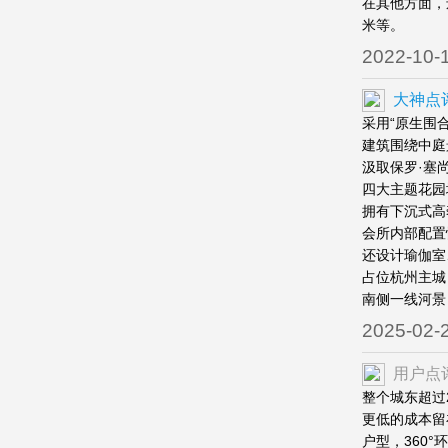
在其他方面，
米等。
2022-10-
大神点
采用“原生围
建筑围绕中庭
汲取保罗·塞
四大主题花园
拥有下沉式高
会所内部配置
还设计瑜伽室
占位杭州主城
南侧一线河景
2025-02-
用户点
整个城东超过
更低的成本留
户型，360