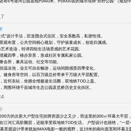
还有6号港河公园直线约460米、约9000亩的城市绿肺“郊野公园”（规划中
17
评
合式”设计手法，匠造围合式住区，安全系数高，私密性强。
景观布置，公共空间精心规划，守护孩童成长，创造归属感。
尚艺术造诣，转译四组生活场景感的艺术花园。
境藏四季，移步异景，形成社区专属私家公园。
奢会所，兼具运动、社交等功能。
恒温泳池，业主可自在畅游，运动间隙感受四季变化。
、健身房等空间，以百万级总价带来千万级大平层配置。
，近邻东站，坐拥全维极速生活圈，双地铁TOD上盖。
，周围环绕千亩城市生态公园及笕桥历史文化街区。
24
评
200方的次新大户型住宅挂牌房源少之又少，而这里的300㎡环幕大平层
在江河汇高阶圈层，还能享受双地铁TOD生活。 户型设计也很绝，“一层一
°环幕景观设计带来犹如IMAX电影一般的视野，近19米的南向面宽和环幕