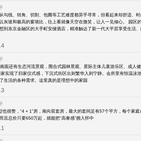
评
从勾线、转角、切割、包圈等工艺难度都异乎寻常，但看起来却舒适、时
云灰玻和极高的窗墙比，往上看就像天空在微笑，让人一见倾心。 园区的“F
想到东京金融区的大手町安缦酒店，精准触达了新一代大平层享受生活、
14
评
，南面还有生态河流景观，围合式园林景观、星际主体儿童游乐区、成人
归家实现了归家仪式感，下沉式街区出则繁华入则宁静。会所里有恒温泳
了生活的各种需求。这里真的是理想中的家园
13
评
型也很赞，“4 + 1”房，南向双套房，最大的套间足有57个平方，每个家
而且总价只要650万起，就能把“高奢感”拥入怀中
11