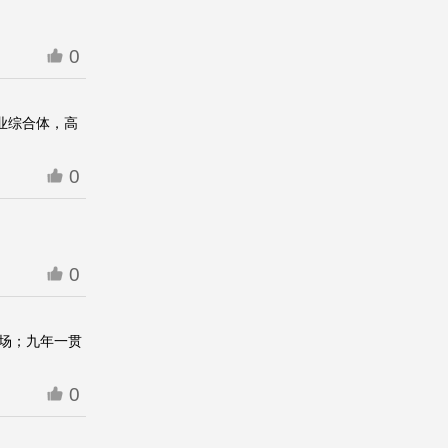
0
商业综合体，高
0
0
广场；九年一贯
0