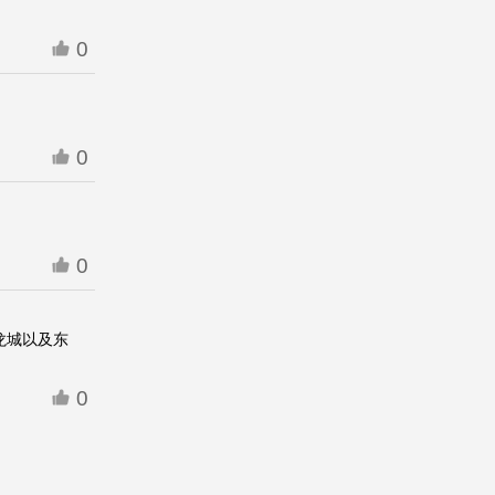
0
0
0
龙城以及东
0