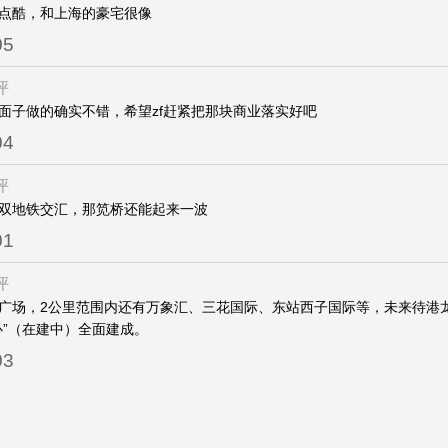
点酷，和上海的豪宅很像
05
评
面子做的确实不错，希望zf赶紧把那块商业落实好吧
04
评
双地铁交汇，那笕桥还能起来一波
01
评
广场，2公里范围内还有万象汇、三花国际、东站西子国际等，未来待港
心”（在建中）全面建成。
03