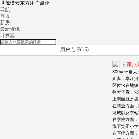
世茂璞云东方用户点评
导航
首页
新房
最新资讯
计算器
用户点评(15)
专家点
300㎡环幕
距离，享江河
区位它在地铁
往大了看，它
上南面就是德
在商业方面，
龙城以及东站
在学校方面，
旗下笕正小学
在医疗方面，