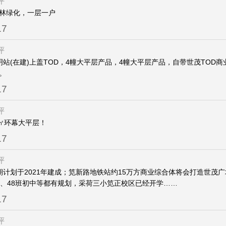
评
林绿化，一层一户
17
评
明站(在建)上盖TOD，4幢大平层产品，4幢大平层产品，自带世茂TOD
。
17
评
0㎡环幕大平层！
17
评
期计划于2021年建成；笕新路地铁站约15万方商业综合体将会打造世茂
学、48班初中等都有规划，采荷三小笕正校区已经开学……
17
评