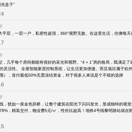
阳光盒子”
24
评
幕大平层，一层一户，私密性超强，360°视野无敌。在这里生活，仿佛每天
17
评
户型，几乎每个房间都能有很好的采光和视野。“4 + 1”房的格局，既满足
的灵活性。 全屋智能家居控制系统，让生活更加便捷。而且项目属于杭州
围），首付最低50%无需冻结资金，对于很多人来说是个不错的选择
16
评
线，犹如一座金色拱桥，让整个建筑在阳光下闪闪发光，形成独特的视觉
78%，精装交付，物业费5元/㎡，性价比超高！地铁4号线黎明路站就在
15