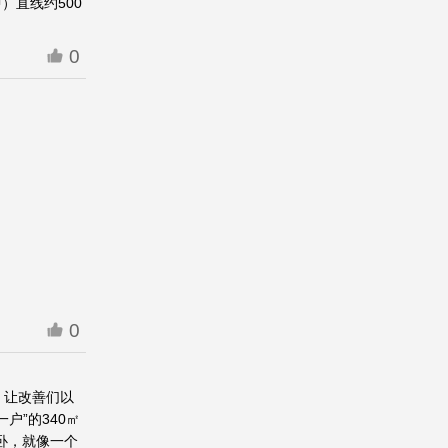
）直线约500
0
0
，让改善们以
户”的340㎡
主卧，就像一个