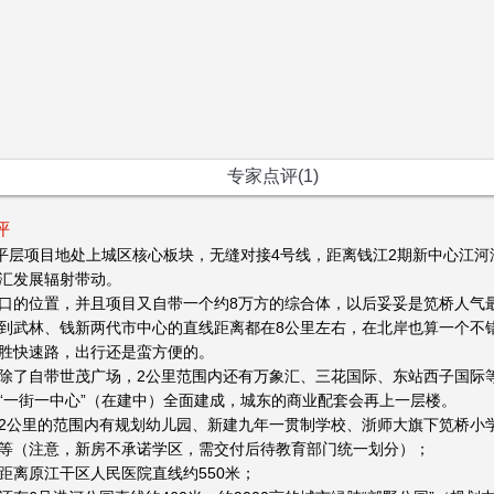
专家点评(1)
评
大平层项目地处上城区核心板块，无缝对接4号线，距离钱江2期新中心江河
汇发展辐射带动。
口的位置，并且项目又自带一个约8万方的综合体，以后妥妥是笕桥人气
到武林、钱新两代市中心的直线距离都在8公里左右，在北岸也算一个不
胜快速路，出行还是蛮方便的。
除了自带世茂广场，2公里范围内还有万象汇、三花国际、东站西子国际
“一街一中心”（在建中）全面建成，城东的商业配套会再上一层楼。
2公里的范围内有规划幼儿园、新建九年一贯制学校、浙师大旗下笕桥小
等（注意，新房不承诺学区，需交付后待教育部门统一划分）；
距离原江干区人民医院直线约550米；