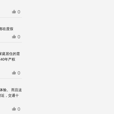
0
都在度假
0
了家庭居住的需
40年产权
0
体验。 而且这
附近，交通十
0