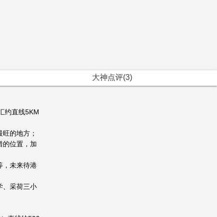
大神点评(3)
汇约直线5KM
最旺的地方；
错的位置，加
等，未来待港
学、采荷三小