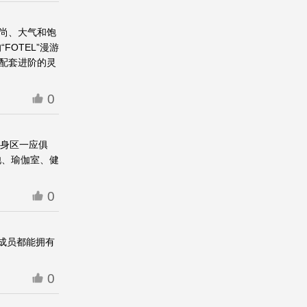
尚、大气和饱
OTEL”漫游
配套进阶的灵
0
健身区一应俱
池、瑜伽室、健
0
庭成员都能拥有
0