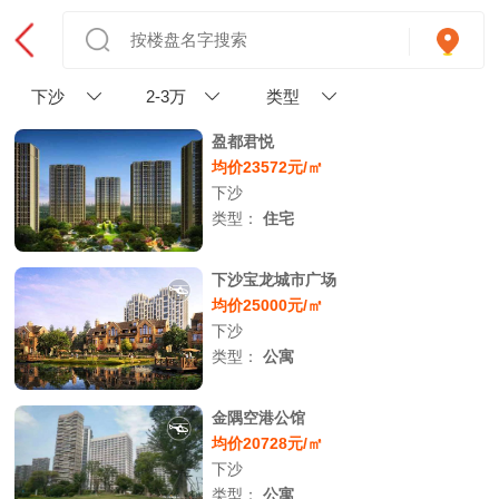
下沙
2-3万
类型
盈都君悦
均价23572元/㎡
下沙
类型：
住宅
下沙宝龙城市广场
均价25000元/㎡
下沙
类型：
公寓
金隅空港公馆
均价20728元/㎡
下沙
类型：
公寓