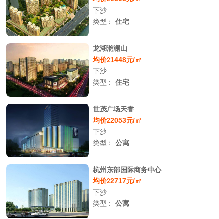
下沙
类型：
住宅
龙湖滟澜山
均价21448元/㎡
下沙
类型：
住宅
世茂广场天誉
均价22053元/㎡
下沙
类型：
公寓
杭州东部国际商务中心
均价22717元/㎡
下沙
类型：
公寓