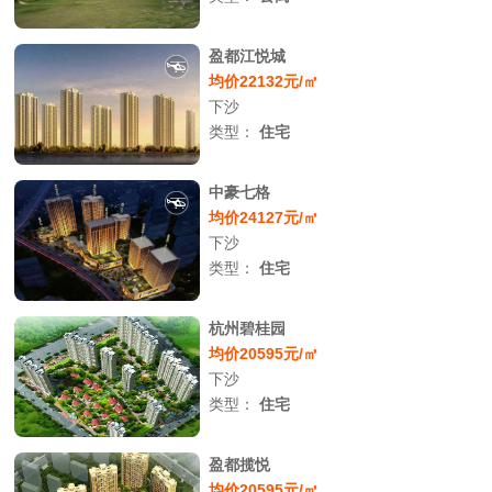
盈都江悦城
均价22132元/㎡
下沙
类型：
住宅
中豪七格
均价24127元/㎡
下沙
类型：
住宅
杭州碧桂园
均价20595元/㎡
下沙
类型：
住宅
盈都揽悦
均价20595元/㎡