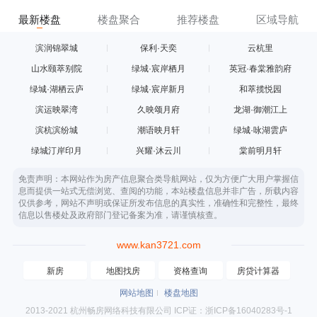
最新楼盘
楼盘聚合
推荐楼盘
区域导航
滨润锦翠城
保利·天奕
云杭里
山水颐萃别院
绿城·宸岸栖月
英冠·春棠雅韵府
绿城·湖栖云庐
绿城·宸岸新月
和萃揽悦园
滨运映翠湾
久映颂月府
龙湖·御潮江上
滨杭滨纷城
潮语映月轩
绿城·咏湖雲庐
绿城汀岸印月
兴耀·沐云川
棠前明月轩
免责声明：本网站作为房产信息聚合类导航网站，仅为方便广大用户掌握信
息而提供一站式无偿浏览、查阅的功能，本站楼盘信息并非广告，所载内容
仅供参考，网站不声明或保证所发布信息的真实性，准确性和完整性，最终
信息以售楼处及政府部门登记备案为准，请谨慎核查。
www.kan3721.com
新房
地图找房
资格查询
房贷计算器
网站地图
楼盘地图
2013-2021 杭州畅房网络科技有限公司 ICP证：浙ICP备16040283号-1