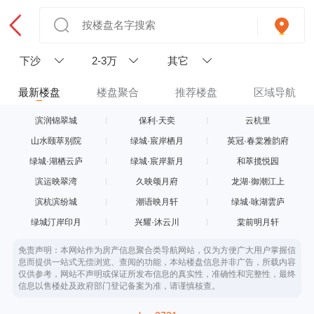
下沙
2-3万
其它
最新楼盘
楼盘聚合
推荐楼盘
区域导航
滨润锦翠城
保利·天奕
云杭里
山水颐萃别院
绿城·宸岸栖月
英冠·春棠雅韵府
绿城·湖栖云庐
绿城·宸岸新月
和萃揽悦园
滨运映翠湾
久映颂月府
龙湖·御潮江上
滨杭滨纷城
潮语映月轩
绿城·咏湖雲庐
绿城汀岸印月
兴耀·沐云川
棠前明月轩
免责声明：本网站作为房产信息聚合类导航网站，仅为方便广大用户掌握信
息而提供一站式无偿浏览、查阅的功能，本站楼盘信息并非广告，所载内容
仅供参考，网站不声明或保证所发布信息的真实性，准确性和完整性，最终
信息以售楼处及政府部门登记备案为准，请谨慎核查。