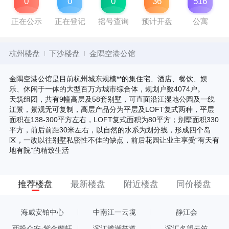
0
0
0
36
516
正在公示
正在登记
摇号查询
预计开盘
公寓
杭州楼盘
下沙楼盘
金隅空港公馆
金隅空港公馆是目前杭州城东规模**的集住宅、酒店、餐饮、娱
乐、休闲于一体的大型百万方城市综合体，规划户数4074户。
天筑组团，共有9幢高层及58套别墅，可直面沿江湿地公园及一线
江景，景观无可复制，高层产品分为平层及LOFT复式两种，平层
面积在138-300平方左右，LOFT复式面积为80平方；别墅面积330
平方，前后前距30米左右，以自然的水系为划分线，形成四个岛
区，一改以往别墅私密性不佳的缺点，前后花园让业主享受“有天有
地有院”的精致生活
推荐楼盘
最新楼盘
附近楼盘
同价楼盘
海威安铂中心
中南江一云境
静江会
西投众安·紫金蘭轩
滨江揽潮誉道
滨汇名望云筑