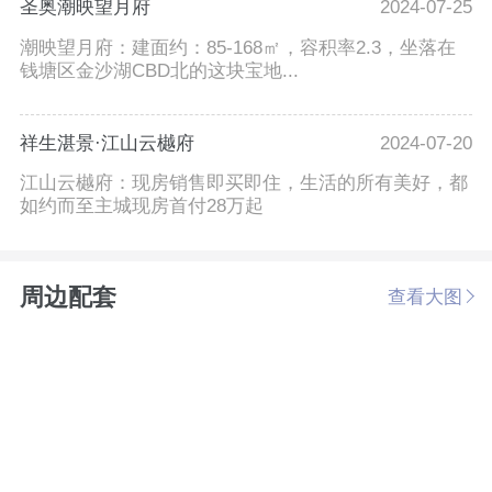
圣奥潮映望月府
2024-07-25
潮映望月府：建面约：85-168㎡，容积率2.3，坐落在
钱塘区金沙湖CBD北的这块宝地...
祥生湛景·江山云樾府
2024-07-20
江山云樾府：现房销售即买即住，生活的所有美好，都
如约而至主城现房首付28万起
周边配套
查看大图