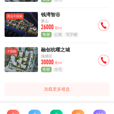
钱湾智谷
商业不限购
萧山
26000
元/㎡
售罄
公寓
写字楼
融创杭曜之城
不限购
钱塘区
30000
元/㎡
售罄
住宅
加载更多楼盘