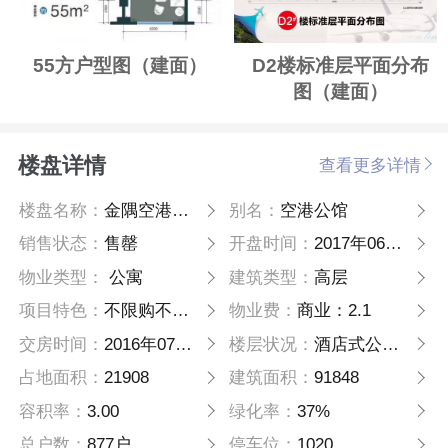
55方户型图（建面）
D2楼标准层平面分布
图（建面）
楼盘详情
查看更多详情
楼盘名称：
金隅空港公馆
别名：
空港公馆
销售状态：
售罄
开盘时间：
2017年06月09日
物业类型：
公寓
建筑类型：
高层
项目特色：
不限购不限贷
物业费：
商业：2.1
交房时间：
2016年07月31日
楼层状况：
酒店式公寓21层，商业2~3层
占地面积：
21908
建筑面积：
91848
容积率：
3.00
绿化率：
37%
总户数：
877户
停车位：
1020