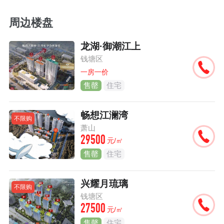
周边楼盘
龙湖·御潮江上
钱塘区
一房一价
售罄
住宅
畅想江澜湾
不限购
萧山
29500
元/㎡
售罄
住宅
兴耀月琉璃
不限购
钱塘区
27500
元/㎡
售罄
住宅