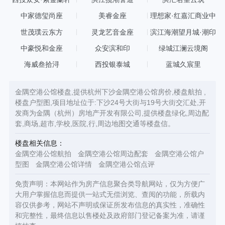
中家德玺尚座
美睿金座
理想家·红嘉汇商业中
心
世茂璞云东方
灵龙艺音金座
滨江海潮望月城·潮印
中豪悦和金座
众安滨和印
绿城江澜云境阁
海威叁拾浔
西投银泰城
蓝城久宸里
金隅空港公馆楼盘,提供杭州下沙金隅空港公馆房价,楼盘航拍 ,
楼盘户型图,项目地址位于:下沙24号大街与19号大街交汇处,开
发商为金隅（杭州）房地产开发有限公司,提供楼盘绿化,周边配
套,商场,超市,学校,医院,行,周边地图交通等楼盘信。
楼盘相关信息：
金隅空港公馆航拍
金隅空港公馆周边配套
金隅空港公馆户
型图
金隅空港公馆详情
金隅空港公馆点评
免责声明：本网站作为房产信息聚合类导航网站，仅为方便广
大用户掌握信息而提供一站式无偿浏览、查阅的功能，所载内
容仅供参考，网站不声明或保证所发布信息的真实性，准确性
和完整性，最终信息以售楼处及政府部门登记备案为准，请谨