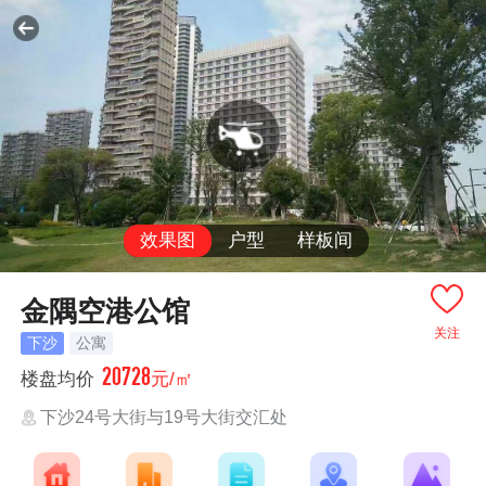
效果图
户型
样板间
金隅空港公馆
关注
下沙
公寓
20728
楼盘均价
元/㎡
下沙24号大街与19号大街交汇处