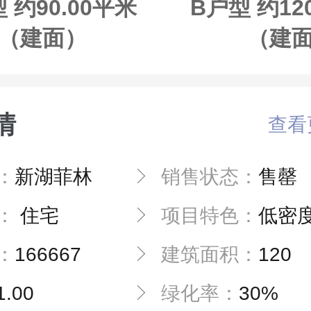
 约90.00平米
B户型 约12
（建面）
（建
情
查看
：
新湖菲林
销售状态：
售罄
：
住宅
项目特色：
低密度住区
：
166667
建筑面积：
120
1.00
绿化率：
30%