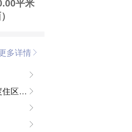
0.00平米
面）
更多详情
，山地洋房