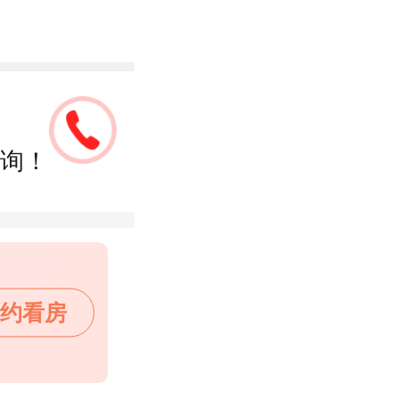
询！
约看房