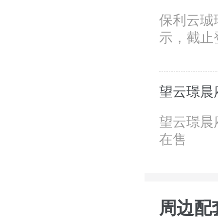
保利云珹
示，截止
望云璟晨
望云璟晨
在售
周边配