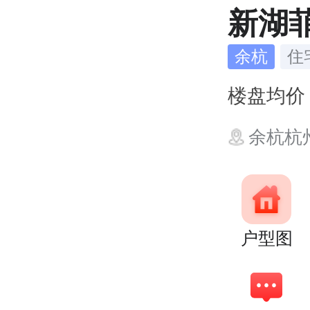
新湖
余杭
住
楼盘均
余杭杭
户型图