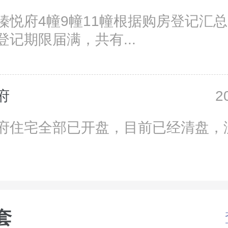
瑧悦府4幢9幢11幢根据购房登记汇
登记期限届满，共有...
府
2
府住宅全部已开盘，目前已经清盘，
套