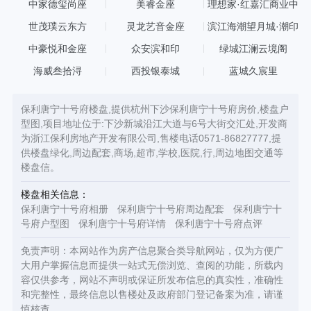
中家德玺尚座
美睿金座
理想家·红嘉汇商业中
心
世茂璞云东方
灵龙艺音金座
滨江海潮望月城·潮印
中豪悦和金座
众安滨和印
绿城江澜云境阁
海威叁拾浔
西投银泰城
蓝城久宸里
保利唐宁十号府楼盘,提供杭州下沙保利唐宁十号府房价,楼盘户
型图,项目地址位于:下沙新城沿江大道与6号大街交汇处,开发商
为浙江保利房地产开发有限公司,售楼电话0571-86827777,提
供楼盘绿化,周边配套,商场,超市,学校,医院,行,周边地图交通等
楼盘信。
楼盘相关信息：
保利唐宁十号府相册
保利唐宁十号府周边配套
保利唐宁十
号府户型图
保利唐宁十号府详情
保利唐宁十号府点评
免责声明：本网站作为房产信息聚合类导航网站，仅为方便广
大用户掌握信息而提供一站式无偿浏览、查阅的功能，所载内
容仅供参考，网站不声明或保证所发布信息的真实性，准确性
和完整性，最终信息以售楼处及政府部门登记备案为准，请谨
慎核查。