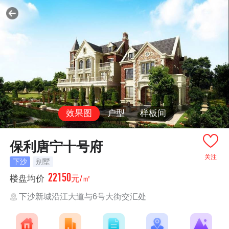
效果图
户型
样板间
保利唐宁十号府
关注
下沙
别墅
22150
楼盘均价
元/㎡
下沙新城沿江大道与6号大街交汇处