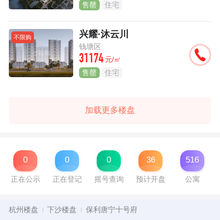
售罄
住宅
兴耀·沐云川
不限购
钱塘区
31174
元/㎡
售罄
住宅
加载更多楼盘
0
0
0
36
516
正在公示
正在登记
摇号查询
预计开盘
公寓
杭州楼盘
下沙楼盘
保利唐宁十号府