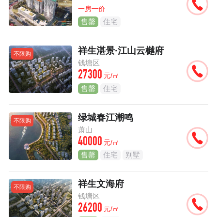
一房一价
售罄
住宅
祥生湛景·江山云樾府
不限购
钱塘区
27300
元/㎡
售罄
住宅
绿城春江潮鸣
不限购
萧山
40000
元/㎡
售罄
住宅
别墅
祥生文海府
不限购
钱塘区
26200
元/㎡