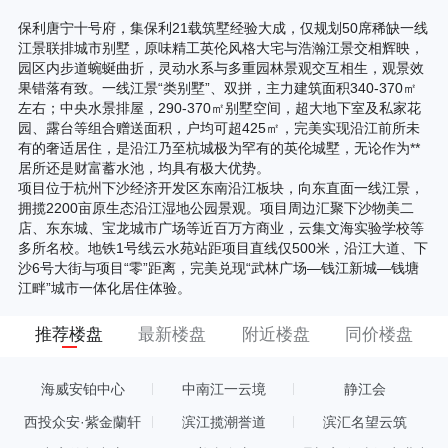
保利唐宁十号府，集保利21载筑墅经验大成，仅规划50席稀缺一线
江景联排城市别墅，原味精工英伦风格大宅与浩瀚江景交相辉映，
园区内步道蜿蜒曲折，灵动水系与多重园林景观交互相生，观景效
果错落有致。一线江景“类别墅”、双拼，主力建筑面积340-370㎡
左右；中央水景排屋，290-370㎡别墅空间，超大地下室及私家花
园、露台等组合赠送面积，户均可超425㎡，完美实现沿江前所未
有的奢适居住，是沿江乃至杭城极为罕有的英伦城墅，无论作为**
居所还是财富蓄水池，均具有极大优势。
项目位于杭州下沙经济开发区东南沿江板块，向东直面一线江景，
拥揽2200亩原生态沿江湿地公园景观。项目周边汇聚下沙物美二
店、东东城、宝龙城市广场等近百万方商业，云集文海实验学校等
多所名校。地铁1号线云水苑站距项目直线仅500米，沿江大道、下
沙6号大街与项目“零”距离，完美兑现“武林广场—钱江新城—钱塘
江畔”城市一体化居住体验。
推荐楼盘
最新楼盘
附近楼盘
同价楼盘
海威安铂中心
中南江一云境
静江会
西投众安·紫金蘭轩
滨江揽潮誉道
滨汇名望云筑