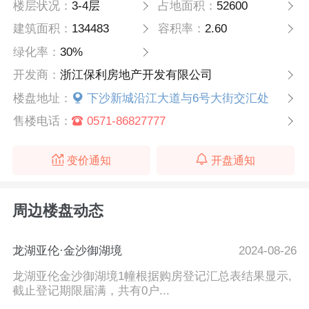
楼层状况：
3-4层
占地面积：
52600
建筑面积：
134483
容积率：
2.60
绿化率：
30%
开发商：
浙江保利房地产开发有限公司
楼盘地址：
下沙新城沿江大道与6号大街交汇处
售楼电话：
0571-86827777
变价通知
开盘通知
周边楼盘动态
龙湖亚伦·金沙御湖境
2024-08-26
龙湖亚伦金沙御湖境1幢根据购房登记汇总表结果显示,
截止登记期限届满，共有0户...