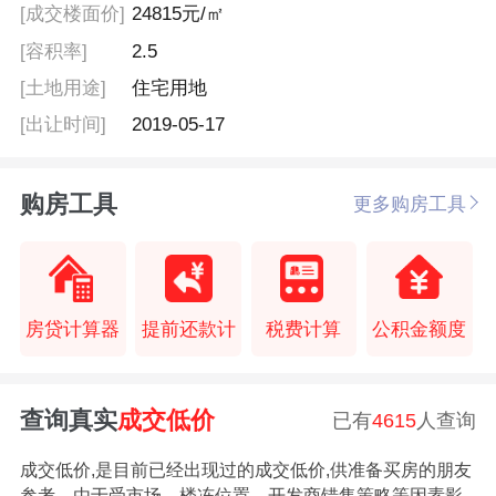
[成交楼面价]
24815元/㎡
[容积率]
2.5
[土地用途]
住宅用地
[出让时间]
2019-05-17
购房工具
更多购房工具
房贷计算器
提前还款计
税费计算
公积金额度
查询真实
成交低价
已有
4615
人查询
成交低价,是目前已经出现过的成交低价,供准备买房的朋友
参考。由于受市场、楼冻位置、开发商错售策略等因素影