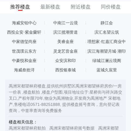
推荐楼盘
最新楼盘
附近楼盘
同价楼盘
海威安铂中心
中南江一云境
静江会
西投众安·紫金蘭轩
滨江揽潮誉道
滨汇名望云筑
中家德玺尚座
美睿金座
理想家·红嘉汇商业中
心
世茂璞云东方
灵龙艺音金座
滨江海潮望月城·潮印
中豪悦和金座
众安滨和印
绿城江澜云境阁
海威叁拾浔
西投银泰城
蓝城久宸里
禹洲宋都望林府楼盘,提供杭州拱墅区禹洲宋都望林府房价/一房
一价表 ,楼盘航拍 ,楼盘户型图,项目地址位于:星桥街与祥兴路交
叉口,产权年限70年,物业为禹洲物业,开发商为禹洲地产 宋都地
产,售楼电话0571-88251888, 提供楼盘摇号查询，意向登记表
查询，中签率查询等免费服务
楼盘相关信息：
禹洲宋都望林府航拍
禹洲宋都望林府摇号数据
禹洲宋都望