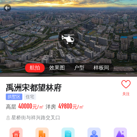
航拍
效果图
户型
样板间
禹洲宋都望林府
关注
拱墅区
住宅
40000
49800
高层
元/㎡
洋房
元/㎡
星桥街与祥兴路交叉口