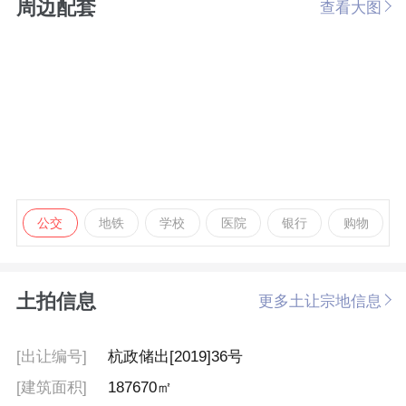
周边配套
查看大图
公交
地铁
学校
医院
银行
购物
土拍信息
更多土让宗地信息
[出让编号]
杭政储出[2019]36号
[建筑面积]
187670㎡