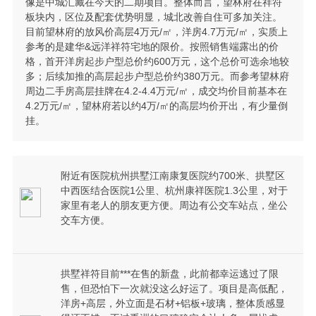
像是中城汇藏在今天的二期项目。整体而言，望林府在祥符
板块内，区位及配套优势明显，城北改善自住可多加关注。
目前望林府的放风价高层4万元/㎡，洋房4.7万元/㎡，实质上
参考的是建华&远洋祥符宅地的限价。按照销售端露出的价
格，首开洋房起步户型总价约600万元，这个总价可选余地较
多；后续加推的高层起步户型总价约380万元。而参考望林府
周边二手房高层挂牌在4.2-4.4万元/㎡，成交均价目前基本在
4.2万元/㎡，望林府若以约4万/㎡的高层均价开出，有少量倒
挂。
附近有医院杭州拱墅江南康复医院约700米、拱墅区
中西医结合医院1公里、杭州康祥医院1.3公里，对于
家里有老人的朋友更方便。周边有公交车站点，坐公
交车方便。
拱墅祥符目前***在售的新盘，此前都幸运逃过了限
售，但恐怕下一次就没这么好运了。项目是高低配，
洋房+高层，外立面是石材+铝板+玻璃，整体质感显