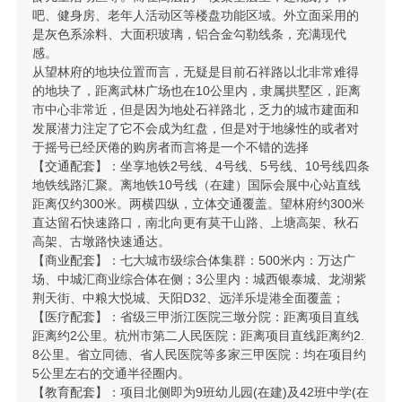
吧、健身房、老年人活动区等楼盘功能区域。外立面采用的
是灰色系涂料、大面积玻璃，铝合金勾勒线条，充满现代
感。
从望林府的地块位置而言，无疑是目前石祥路以北非常难得
的地块了，距离武林广场也在10公里内，隶属拱墅区，距离
市中心非常近，但是因为地处石祥路北，乏力的城市建面和
发展潜力注定了它不会成为红盘，但是对于地缘性的或者对
于摇号已经厌倦的购房者而言将是一个不错的选择
【交通配套】：坐享地铁2号线、4号线、5号线、10号线四条
地铁线路汇聚。离地铁10号线（在建）国际会展中心站直线
距离仅约300米。两横四纵，立体交通覆盖。望林府约300米
直达留石快速路口，南北向更有莫干山路、上塘高架、秋石
高架、古墩路快速通达。
【商业配套】：七大城市级综合体集群：500米内：万达广
场、中城汇商业综合体在侧；3公里内：城西银泰城、龙湖紫
荆天街、中粮大悦城、天阳D32、远洋乐堤港全面覆盖；
【医疗配套】：省级三甲浙江医院三墩分院：距离项目直线
距离约2公里。杭州市第二人民医院：距离项目直线距离约2.
8公里。省立同德、省人民医院等多家三甲医院：均在项目约
5公里左右的交通半径圈内。
【教育配套】：项目北侧即为9班幼儿园(在建)及42班中学(在