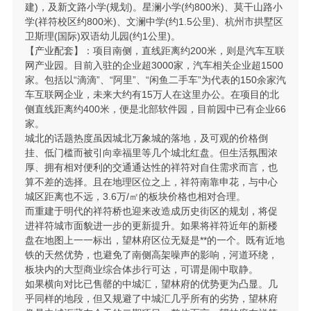
建)，及新文路小学(规划)。星澜小学(约800米)、莫干山路小
学(祥符校区约800米)、文澜中学(约1.5公里)、杭州市拱墅区
卫斯理(国际)双语幼儿园(约1公里)。
【产业配套】：项目南侧，直线距离约200米，则是汽车互联
网产业园。目前入驻的企业超3000家，汽车相关企业超1500
家。包括以“滴滴”、“阿里”、“闲鱼二手车”为代表的150余家汽
车互联网企业，未来大约有15万人在这里办公。在项目的北
侧直线距离约400米，便是北部软件园，目前园中已有企业66
家。
城北的话题热度虽因城北万象城的落地，及可观的价格倒
挂、低门槛而被引向幸福里等几个城北红盘。但生活氛围浓
厚、拥有相对便利的交通通达性的祥符对自住需求而言，也
算不差的选择。且在地理区位之上，祥符南靠申花，与中心
城区距离也不远，3.6万/㎡的板块价格也相对合理。
而重建于明代的祥符桥也迎来改造成历史街区的规划，将促
进祥符城市面貌进一步的更新提升。如果将祥符近年的新楼
盘在地图上一一标出，望林府区位无疑是**的一个。既有近地
铁的天然优势，也避免了南侧高架噪声的影响，河道环绕，
板块内的大型商业综合体步行可达，可谓是闹中取静。
如果横向对比已售罄的中城汇，望林府的优势更为凸显。几
乎同样的地段，但又规避了中城汇几乎所有的劣势，望林府