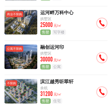
运河畔万科中心
商业不限购
拱墅区
25000
元/㎡
售罄
写字楼
融创运河印
公寓不限购
拱墅区
30000
元/㎡
售罄
公寓
滨江越秀听翠轩
不限购
余杭
31200
元/㎡
售罄
住宅