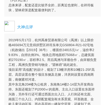
（约3.5公里）
总体来讲，配套还是比较齐全的，距离近也便利，在祥符板
块，望林府算是配套最便利的了。
大神点评
2019年5月17日，杭州禹泰贸易有限公司（禹洲）以上限价
格465694万元竞得拱墅区祥符东单元GS0804-R21-02宅地
（杭政储出【2019】36号），楼面价24815元/㎡，溢价率2
9.83%，自持比例3%。地块总用地面积75068㎡，总建筑面
积270190㎡，容积率2.5。而后禹洲与宋都合作，由宋都负责
工程，禹洲负责营销与物业，“望林府”就此诞生。
项目采用“高低配”的设计，规划了13幢洋房和10幢21-25F高
层。高层设置在整个项目东侧及北侧，洋房则设置在西南两
面，南侧紧邻河道。
其中东北角20#楼为公租房，东南角1#楼2-14层为开发商自
持。东面还规划了约2000㎡的底商。主出入口设置在东面祥
兴路，另外车行还可通过西面次出入口。人行则还有北面、
南面三个出入口。内部配套规划有水系景观、环形跑道、全
龄儿童活动区等。而在高层的一楼架空层里，还规划了书