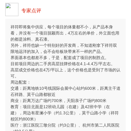
专家点评
祥符即将集中供应，每个项目的体量都不小，从产品本身
看，并没有一个项目脱颖而出，4万左右的单价，外立面也用
的都是涂料、真石漆。
另外，祥符也缺一个特别好的开发商，不知道刚拿下祥符双
限地远洋的加入，会不会给板块带来不一样的产品。
界面基本也都差不多，于是，配套成了项目的制胜点。
目前项目周边的二手房高层挂牌价格在4.1-4.4万/平左右。
高层成交价格也在4万/平以上，这个价格也是受到了市场的认
可。
周边配套：
交通：距离地铁10号线国际会展中心站约600米，距离主干道
石祥路、莫干山路都较近
商业：距离万达广场约700米，天阳亲子广场约800米
教育：项目北面是12班幼儿园（在建）及42班中学（在
建），周边有星澜小学（约1.3公里），莫干山路小学（祥符
校区约800米）
医疗：浙江医院三墩分院（约3公里）、杭州市第二人民医院