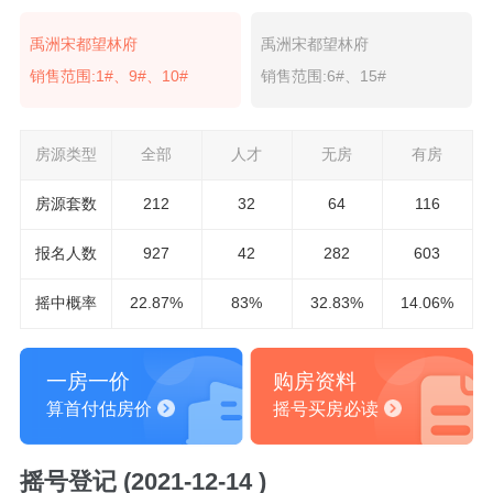
禹洲宋都望林府
禹洲宋都望林府
销售范围:1#、9#、10#
销售范围:6#、15#
房源类型
全部
人才
无房
有房
房源套数
212
32
64
116
报名
人数
927
42
282
603
摇中概率
22.87%
83%
32.83%
14.06%
一房一价
购房资料
算首付估房价
摇号买房必读
摇号登记 (2021-12-14 )