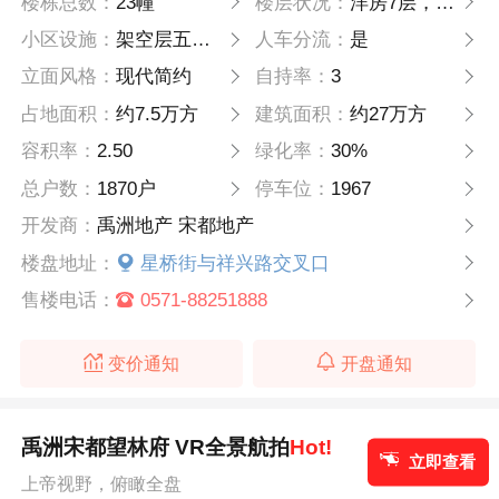
楼栋总数：
23幢
楼层状况：
洋房7层，高层21-25层
小区设施：
架空层五大泛会所，八大主题花园景观
人车分流：
是
立面风格：
现代简约
自持率：
3
占地面积：
约7.5万方
建筑面积：
约27万方
容积率：
2.50
绿化率：
30%
总户数：
1870户
停车位：
1967
开发商：
禹洲地产 宋都地产
楼盘地址：
星桥街与祥兴路交叉口
售楼电话：
0571-88251888
变价通知
开盘通知
禹洲宋都望林府 VR全景航拍
Hot!
立即查看
上帝视野，俯瞰全盘