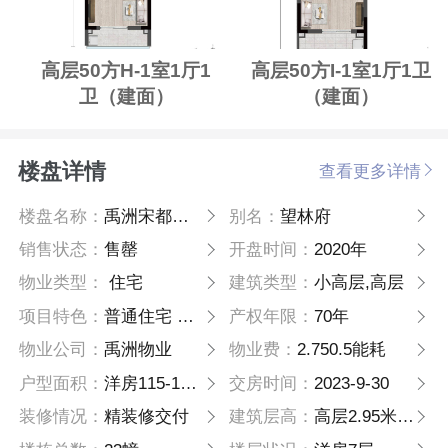
高层50方H-1室1厅1
高层50方I-1室1厅1卫
卫（建面）
（建面）
楼盘详情
查看更多详情
楼盘名称：
禹洲宋都望林府
别名：
望林府
销售状态：
售罄
开盘时间：
2020年
物业类型：
住宅
建筑类型：
小高层,高层
项目特色：
普通住宅 洋房 高层
产权年限：
70年
物业公司：
禹洲物业
物业费：
2.750.5能耗
户型面积：
洋房115-128-170顶跃，高层95-110方
交房时间：
2023-9-30
装修情况：
精装修交付
建筑层高：
高层2.95米，洋房3.05米