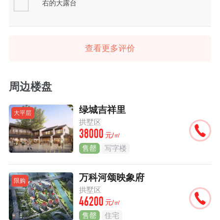
右的大露台
查看更多评价
周边楼盘
绿城吉祥里
大平层
拱墅区
38000
元/㎡
售罄
写字楼
万科河颂映象府
限购
拱墅区
46200
元/㎡
售罄
住宅