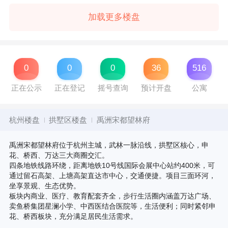
加载更多楼盘
0
0
0
36
516
正在公示
正在登记
摇号查询
预计开盘
公寓
杭州楼盘
拱墅区楼盘
禹洲宋都望林府
禹洲宋都望林府位于杭州主城，武林一脉沿线，拱墅区核心，申
花、桥西、万达三大商圈交汇。
四条地铁线路环绕，距离地铁10号线国际会展中心站约400米，可
通过留石高架、上塘高架直达市中心，交通便捷。项目三面环河，
坐享景观、生态优势。
板块内商业、医疗、教育配套齐全，步行生活圈内涵盖万达广场、
卖鱼桥集团星澜小学、中西医结合医院等，生活便利；同时紧邻申
花、桥西板块，充分满足居民生活需求。