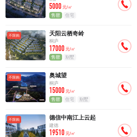
5000
元/㎡
售罄
住宅
天阳云栖奇岭
不限购
桐庐
17000
元/㎡
售罄
别墅
奥城望
不限购
桐庐
15000
元/㎡
售罄
住宅
别墅
德信中南江上云起
不限购
建德
19510
元/㎡