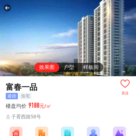
效果图
户型
样板间
富春一品
关注
建德
住宅
9188
楼盘均价
元/㎡
子胥西路58号