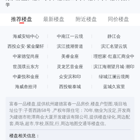
学
推荐楼盘
最新楼盘
附近楼盘
同价楼盘
海威安铂中心
中南江一云境
静江会
西投众安·紫金蘭轩
滨江揽潮誉道
滨汇名望云筑
中家德玺尚座
美睿金座
理想家·红嘉汇商业中
心
世茂璞云东方
灵龙艺音金座
滨江海潮望月城·潮印
中豪悦和金座
众安滨和印
绿城江澜云境阁
海威叁拾浔
西投银泰城
蓝城久宸里
富春一品楼盘,提供杭州建德富春一品房价,楼盘户型图,项目地
址位于:子胥西路58号 ,产权年限住宅：70年,物业为没定,开发商
为建德市乾潭商会大厦开发建设有限公司,提供楼盘绿化,周边配
套,商场,超市,学校,医院,行,周边地图交通等楼盘信。
楼盘相关信息：