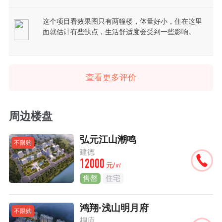
这个项目看效果图只有两幢楼，体量好小，住在这里
面就估计有些缺点，生活舒适度会受到一些影响。
查看更多评价
周边楼盘
弘元江山潮鸣
不限购
建德
12000
元/㎡
售罄
住宅
鸿翔·浅山明月府
不限购
桐庐