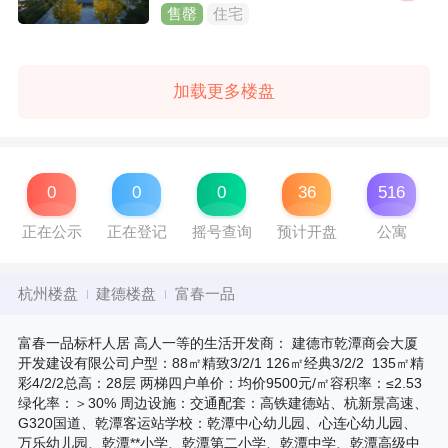
售罄
住宅
加载更多楼盘
0
0
0
36
516
正在公示
正在登记
摇号查询
预计开盘
公寓
杭州楼盘
建德楼盘
富春一品
富春一品标杆人居 高人一等的生活开发商： 建德市乾潭商会大厦
开发建设有限公司户型：88㎡精致3/2/1 126㎡经典3/2/2 135㎡精
彩4/2/2总高：28层 两梯四户单价：均价9500元/㎡容积率：≤2.53
绿化率：＞30% 周边设施：交通配套：高铁建德站、杭新景高速、
G320国道、乾潭客运站学校：乾潭中心幼儿园、心连心幼儿园、
万乐幼儿园、乾潭**小学、乾潭第二小学、乾潭中学、乾潭高级中