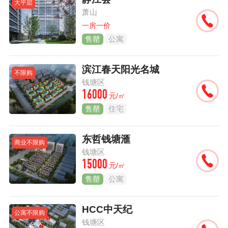
大平层
萧山
一房一价
售罄
公寓
滨江春天阳光名城
不限购
钱塘区
16000
元/㎡
售罄
住宅
东哲钱塘滙
商业不限购
钱塘区
15000
元/㎡
售罄
公寓
HCC中天纪
公寓不限购
钱塘区