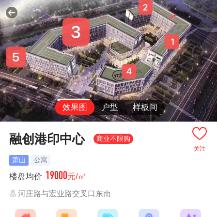
效果图
户型
样板间
融创港印中心
商业不限购
关注
萧山
公寓
19000
楼盘均价
元/㎡
河庄路与宏业路交叉口东南