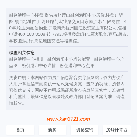
融创港印中心楼盘,提供杭州萧山融创港印中心房价,楼盘户型
图,项目地址位于:河庄路与宏业路交叉口东南,产权年限商住：4
0年,物业为融创物业,开发商为杭州圆汇投资置业有限公司,售楼
电话400-188-8108 转 7792,提供楼盘绿化,周边配套,商场,超市,
学校,医院,行,周边地图交通等楼盘信。
楼盘相关信息：
融创港印中心相册
融创港印中心周边配套
融创港印中心户
型图
融创港印中心详情
融创港印中心点评
免责声明：本网站作为房产信息聚合类导航网站，仅为方便广
大用户掌握信息而提供一站式无偿浏览、查阅的功能，所载内
容仅供参考，网站不声明或保证所发布信息的真实性，准确性
和完整性，最终信息以售楼处及政府部门登记备案为准，请谨
慎核查。
www.kan3721.com
首页
新房
资格查询
房贷计算器