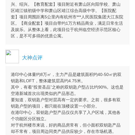
兴、绍兴。【教育配套】项目附近有萧山区向阳学校、萧山
区靖江镇初级中学和萧山区靖江综合高级中学。【医院配
套】项目周围距离5公里内有杭州市***人民医院集团大江东院
区。【商业配套】项目自带约1万方精品商业，满足日常生活
及娱乐。从整体上看，此项目位于杭州临空经济示范区核心
区，是不可多得的优质公寓。
大神点评
港印中心体量约8万㎡，主力产品是建筑面积约40-50㎡的双
钥匙和LOFT，整体建筑层高约4.75米。
其中，有着“投资圣品”之称的双钥匙户型占比约90%。这也是
空港新城首次出现类似的产品形态。
要知道，双钥匙户型对层高有一定的要求。之前，很多有双
钥匙户型的项目，都只能在顶楼设置一小部分。
在港印中心，双钥匙户型产品仅仅共享了入户区域，其他各
个功能区分区独立。
对于杭州楼市来说，好的商品房常有，但小面积双钥匙产品
却不常有，项目周边同类产品供应较少，存在市场机遇。