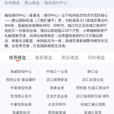
杭州楼盘
萧山楼盘
融创港印中心
融创港印中心（备案名：港印中心）位于杭州临空经济示范区核心
——萧山国际机场（三期扩建中）旁，与机场东大门直线距离仅约
900米，是融创东南继杭州印、印时代、钱江印之后在钱江南岸打
造的又一封面综合体。项目以双钥匙/LOFT户型、小商铺精制资产
礼献国家空港，自用出租两相宜；自带建筑面积约1万方精品商
业，将集生活配套、休闲娱乐为一体，鼎城空港新城繁华都市生活
圈。在世界空港，打造国际精英生活场。
推荐楼盘
最新楼盘
附近楼盘
同价楼盘
海威安铂中心
中南江一云境
静江会
西投众安·紫金蘭轩
滨江揽潮誉道
滨汇名望云筑
中家德玺尚座
美睿金座
理想家·红嘉汇商业中
心
世茂璞云东方
灵龙艺音金座
滨江海潮望月城·潮印
中豪悦和金座
众安滨和印
绿城江澜云境阁
海威叁拾浔
西投银泰城
蓝城久宸里