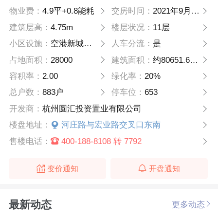
物业费：
4.9平+0.8能耗
交房时间：
2021年9月30日
建筑层高：
4.75m
楼层状况：
11层
小区设施：
空港新城核心商圈，自带商业，家门口吃喝玩乐
人车分流：
是
占地面积：
28000
建筑面积：
约80651.64㎡
容积率：
2.00
绿化率：
20%
总户数：
883户
停车位：
653
开发商：
杭州圆汇投资置业有限公司
楼盘地址：
河庄路与宏业路交叉口东南
售楼电话：
400-188-8108 转 7792
变价通知
开盘通知
最新动态
更多动态