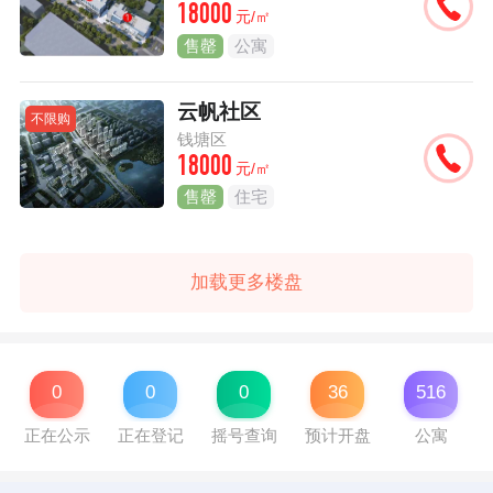
18000
元/㎡
售罄
公寓
云帆社区
不限购
钱塘区
18000
元/㎡
售罄
住宅
加载更多楼盘
0
0
0
36
516
正在公示
正在登记
摇号查询
预计开盘
公寓