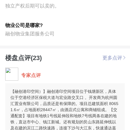
独立产权后期可以卖的。
物业公司是哪家?
融创物业集团服务公司
楼盘点评(23)
更多点评
专家点评
【融创港印空间）】融创港印空间项目位于钱塘新区，具体
位于空港经济区保税大道与宏业路交叉口 。开发商为杭州圆
汇置业有限公司，品质还是有保障的。项目总建筑面积 8065
1.6㎡，占地面积28447㎡，由酒店式公寓和商铺组成。【交
通配套】项目有地铁1号线延伸段和地铁7号线两条在建的地
铁，直达市中心、钱江新城。还有规划的艮山东路延伸线以
及在建的滨江二路快速路，连接下沙与大江东，快速通达嘉