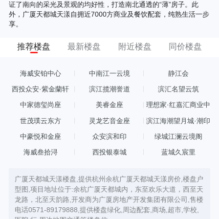
证了南向的采光及景观的均好性，打造南北通透的“薄”房子。此
外，广厦天都城天漾自拥近7000方商业及餐饮配套，纯熟生活一步
享。
推荐楼盘
最新楼盘
附近楼盘
同价楼盘
海威安铂中心
中南江一云境
静江会
西投众安·紫金蘭轩
滨江揽潮誉道
滨汇名望云筑
中家德玺尚座
美睿金座
理想家·红嘉汇商业中
心
世茂璞云东方
灵龙艺音金座
滨江海潮望月城·潮印
中豪悦和金座
众安滨和印
绿城江澜云境阁
海威叁拾浔
西投银泰城
蓝城久宸里
广厦天都城天漾楼盘,提供杭州余杭广厦天都城天漾房价,楼盘户
型图,项目地址位于:余杭广厦天都城内，东至欢乐大道，西至天
龙路，北至天韵路,开发商为广厦房地产开发集团有限公司,售楼
电话0571-89179888,提供楼盘绿化,周边配套,商场,超市,学校,