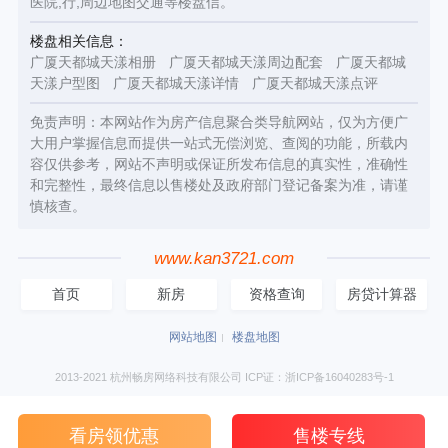
医院,行,周边地图交通等楼盘信。
楼盘相关信息：
广厦天都城天漾相册
广厦天都城天漾周边配套
广厦天都城
天漾户型图
广厦天都城天漾详情
广厦天都城天漾点评
免责声明：本网站作为房产信息聚合类导航网站，仅为方便广
大用户掌握信息而提供一站式无偿浏览、查阅的功能，所载内
容仅供参考，网站不声明或保证所发布信息的真实性，准确性
和完整性，最终信息以售楼处及政府部门登记备案为准，请谨
慎核查。
www.kan3721.com
首页
新房
资格查询
房贷计算器
网站地图
楼盘地图
2013-2021 杭州畅房网络科技有限公司 ICP证：浙ICP备16040283号-1
看房领优惠
售楼专线