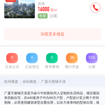
其他
16000
元/㎡
售罄
公寓
加载更多楼盘
0
0
0
36
516
正在公示
正在登记
摇号查询
预计开盘
公寓
杭州楼盘
余杭楼盘
广厦天都城天漾
广厦天都城天漾是为奋斗中的新杭州人定制的生活特品，项目规划
有四栋住宅，共440套房子均为90方户型，户型设计至少两个开间
朝南，从而使得建筑体型去繁化简，以长方体单纯的型体出现，保