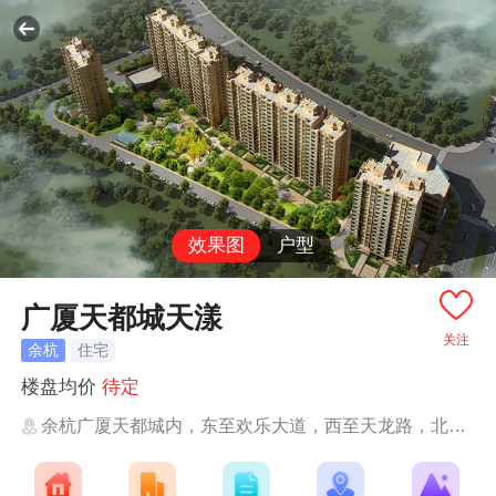
效果图
户型
广厦天都城天漾
关注
余杭
住宅
楼盘均价
待定
余杭广厦天都城内，东至欢乐大道，西至天龙路，北至天韵路