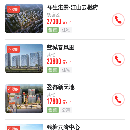
祥生湛景·江山云樾府
不限购
钱塘区
27300
元/㎡
售罄
住宅
蓝城春风里
不限购
其他
23800
元/㎡
售罄
住宅
盈都新天地
不限购
其他
17800
元/㎡
售罄
公寓
钱塘云湾中心
不限购