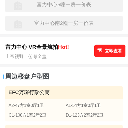
富力中心5幢一房一价表
富力中心南2幢一房一价表
富力中心 VR全景航拍
Hot!
立即查看
上帝视野，俯瞰全盘
周边楼盘户型图
EFC万璟行政公寓
A2-47方1室0厅1卫
A1-54方1室0厅1卫
C1-108方1室2厅2卫
D1-123方2室2厅2卫