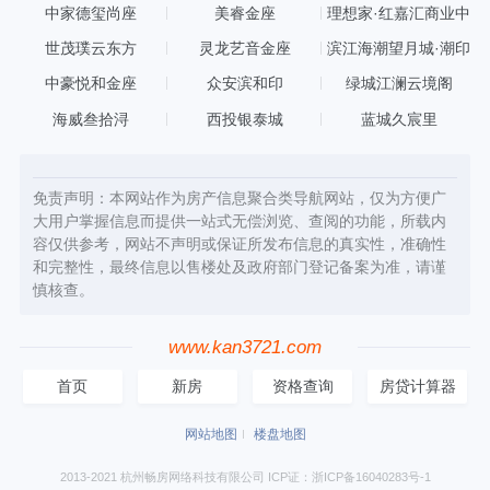
中家德玺尚座
美睿金座
理想家·红嘉汇商业中
心
世茂璞云东方
灵龙艺音金座
滨江海潮望月城·潮印
中豪悦和金座
众安滨和印
绿城江澜云境阁
海威叁拾浔
西投银泰城
蓝城久宸里
免责声明：本网站作为房产信息聚合类导航网站，仅为方便广
大用户掌握信息而提供一站式无偿浏览、查阅的功能，所载内
容仅供参考，网站不声明或保证所发布信息的真实性，准确性
和完整性，最终信息以售楼处及政府部门登记备案为准，请谨
慎核查。
www.kan3721.com
首页
新房
资格查询
房贷计算器
网站地图
楼盘地图
2013-2021 杭州畅房网络科技有限公司 ICP证：浙ICP备16040283号-1