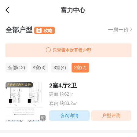
富力中心
全部户型
一房一价
攻略
只查看本次开盘户型
全部(12)
4室(3)
3室(4)
2室(2)
2室4厅2卫
含赠送得房率:134%
建面:约62㎡
套内:约83.2㎡
咨询详情
户型评测
评