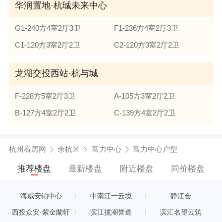
华润置地·杭珹未来中心
G1-240方4室2厅3卫
F1-236方4室2厅3卫
C1-120方3室2厅2卫
C2-120方3室2厅2卫
龙湖交投西站·杭与城
F-228方5室2厅3卫
A-105方3室2厅2卫
B-127方4室2厅2卫
C-139方4室2厅2卫
杭州看房网
余杭区
富力中心
富力中心户型
推荐楼盘
最新楼盘
附近楼盘
同价楼盘
海威安铂中心
中南江一云境
静江会
西投众安·紫金蘭轩
滨江揽潮誉道
滨汇名望云筑