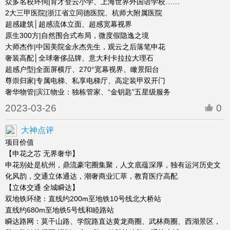
众多名校环伺|育才登云小学、上海世界外国语学校……
2大三甲医院|浙江省立同德医院、杭师大附属医院
超感建筑│超感流体立面、超感宽幕视界
原生300方|自然围合式布局，微度假隐逸之境
大师杰作|中国美院金永杰先生，观云之后落笔申花
奢装高配│全球奢侈品牌、意大利卡拉拉大理石
超感户型|全面屏横厅、270°宽幕视界、瞰景阳台
尊崇归家|专属电梯、私享电梯厅、高定装甲双开门
奢华物管|滨江物业：独栋管家、“金钥匙”五星级服务
2023-03-26
0
大神点评
项目价值
【申花之芯 无界奢华】
申花别处是杭州，鼎流豪宅圈集聚，人文底蕴深厚，独有运河历史文
化风韵，交通立体通达，潮奢商业汇萃，教育医疗高配
【立体交通 全城瞬达】
双地铁环绕：直线约200m至地铁10号线北大桥站
直线约680m至地铁5号线和睦路站
瞬达路网：莫干山路、学院路直达黄龙商圈、武林商圈、西湖景区，