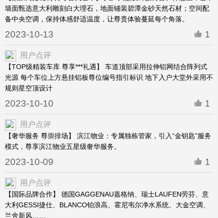
墙面甄选意大利雕刻白大理石，地面铺装碧潭金砂天然石材；空间配
备中央空调，保持体感舒适温度，让尊贵体验蔓延每个角落。
2023-10-13
1
用户点评
【TOP级精装车库 尊享***礼遇】 车道顶部采用拉伸铝网结合阵列式
光源 每个车位上方悬挂铝板尊位编号指引标识 地下入户大堂外采用不
规则星空顶设计
2023-10-10
1
用户点评
【奢华服务 尊崇排场】 滨江物业：专属独栋管家，引入“金钥匙”服务
模式，尊享滨江物业五星级奢华服务。
2023-10-09
1
用户点评
【国际品牌合作】 德国GAGGENAU嘉格纳、瑞士LAUFEN劳芬、意
大利GESSI捷仕、BLANCO铂浪高、霍尼韦尔净水系统、大金空调、
兰舍新风……