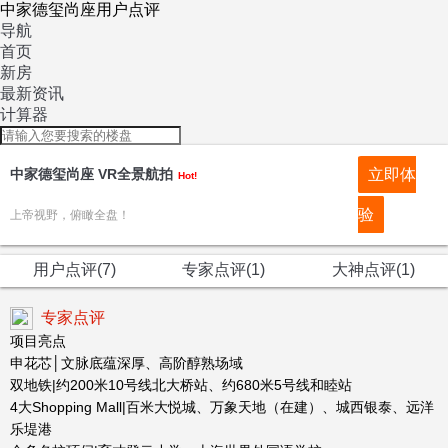
中家德玺尚座用户点评
导航
首页
新房
最新资讯
计算器
中家德玺尚座 VR全景航拍
立即体
Hot!
验
上帝视野，俯瞰全盘！
用户点评(7)
专家点评(1)
大神点评(1)
专家点评
项目亮点
申花芯│文脉底蕴深厚、高阶醇熟场域
双地铁|约200米10号线北大桥站、约680米5号线和睦站
4大Shopping Mall|百米大悦城、万象天地（在建）、城西银泰、远洋
乐堤港