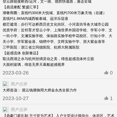
登云路链接桥西/运河，文一路、德胜快速路，通达全城
【鼎流奢配 繁盛汇萃】
潮奢商圈：直线约300米大悦城、直线约700米万象天地（在建）
直线约1.8KM内城西银泰城、远洋乐堤港
都芯谧境：步行可达桥西历史文化街区、小河直街等各大城市公园
优质学府：近邻育才登云小学、上海世界外国语学校、学军小学、文
一街小学、文澜实验学校、保俶路实验学校申花校区、行知小学、大
关小学、学军紫金港、锦绣中学、文晖实验中学、浙大紫金港等
三甲医院：浙江省立同德医院、杭师大附属医院
【超感流体 创新奢品】
取法西湖之水与杭州丝绸灵动之美，缔造超感流体外立面
大面积玻璃，缔造无界天幕般超感视界
2023-03-26
0
用户点评
大师造诣： 观云钱塘御用大师金永杰全新力作
2023-10-27
1
用户点评
【鼎豪门庭礼制 方寸皆为艺术】 入户大堂设计接待台、休息区，艺术