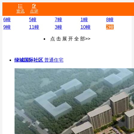


资讯
点评
6幢
5幢
7幢
1幢
8幢
9幢
11幢
3幢
10幢
2幢
点 击 展 开 全 部>>
绿城国际社区
普通住宅