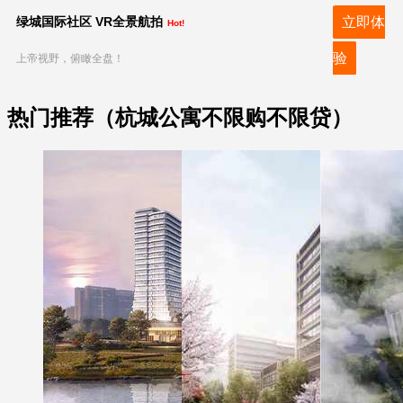
绿城国际社区 VR全景航拍
立即体
Hot!
验
上帝视野，俯瞰全盘！
热门推荐（杭城公寓不限购不限贷）