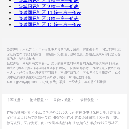
绿城国际社区 8 幢一房一价表
绿城国际社区 9 幢一房一价表
绿城国际社区 11 幢一房一价表
绿城国际社区 3 幢一房一价表
绿城国际社区 10 幢一房一价表
免责声明：本站旨在为用户提供更多楼盘信息，所载内容仅供参考，网站不声明或
保证所发布信息的真实性，准确性和完整性，最终信息以售楼处及政府部门登记备
案为准，请谨慎核查。
版权声明：网站所有文章资讯、展示的图片素材等内容均为用户提供来源于(开发
商/部分报媒/平媒内容转载自网络合作媒体)，仅供学习参考，内容观点仅代表作者
本人，本站仅提供信息储存空间服务，不拥有所有权，不承担相关法律责任，如发
现本站涉嫌抄袭侵权/违规/错误内容，请第一时间发送邮件至
kanfang666@qq.com（24小时在线）举报，一经查实，本站将立即删除！
推荐楼盘
附近楼盘
同价位楼盘
最新楼盘
融创港印中心
绿城国际社区
旭辉东原吴越府
滨润锦翠城
绿城青亭
青山智汇城
佳源优樾
保利·天奕
德信网新奥体之星
越秀星悦城
下沙东方印
云杭里
临安绿城国际社区楼盘,参考均价:16500元/㎡,售楼处电话(),楼盘地址是青山
滨江春盛大江名筑
恒伟科技园
临平新时代
山水颐萃别院
禹洲滨天地
未来之芯
绿城·宸岸栖月
云栖小镇国际青年公寓
运河万科中心
越秀西海岸
越秀西海岸
英冠·春棠雅韵府
湖街道星港路与岗阳街交叉口,拥有70年产权,更多绿城国际社区交通、周边
兴耀锦里
绿城桃李春风
奥克斯缔壹城
绿城·湖栖云庐
德信市心府
越秀星汇城
西溪欢乐城
绿城·宸岸新月
万科溪谷岚湾
中天珺府
碧桂园玖晟府
和萃揽悦园
教育资源、医疗资源、商业发展等楼盘详细信息,请关注临安绿城国际社区。
融创微风之城
中天珺楠府
滨运映翠湾
绿城临安钱王文化广场
富春运河赋
中天·樾青岚
金色阳光
久映颂月府
中国铁建国际汇
宝龙旭辉城
山湖印
龙湖·御潮江上