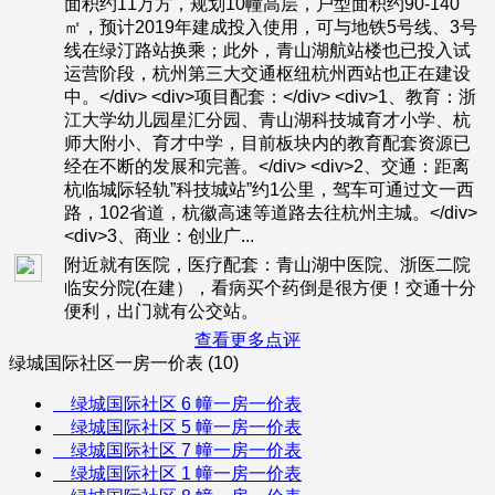
面积约11万方，规划10幢高层，户型面积约90-140
㎡，预计2019年建成投入使用，可与地铁5号线、3号
线在绿汀路站换乘；此外，青山湖航站楼也已投入试
运营阶段，杭州第三大交通枢纽杭州西站也正在建设
中。</div> <div>项目配套：</div> <div>1、教育：浙
江大学幼儿园星汇分园、青山湖科技城育才小学、杭
师大附小、育才中学，目前板块内的教育配套资源已
经在不断的发展和完善。</div> <div>2、交通：距离
杭临城际轻轨”科技城站”约1公里，驾车可通过文一西
路，102省道，杭徽高速等道路去往杭州主城。</div>
<div>3、商业：创业广...
附近就有医院，医疗配套：青山湖中医院、浙医二院
临安分院(在建），看病买个药倒是很方便！交通十分
便利，出门就有公交站。
查看更多点评
绿城国际社区一房一价表 (10)
绿城国际社区 6 幢一房一价表
绿城国际社区 5 幢一房一价表
绿城国际社区 7 幢一房一价表
绿城国际社区 1 幢一房一价表