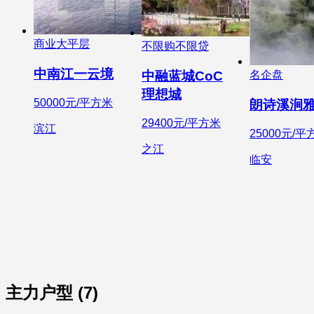
商业大平层
不限购不限贷
中南江一云境
中融蓝城CoC
名企盘
理想城
50000元/平方米
朗诗溪涧
29400元/平方米
滨江
25000元/平
之江
临安
主力户型 (7)