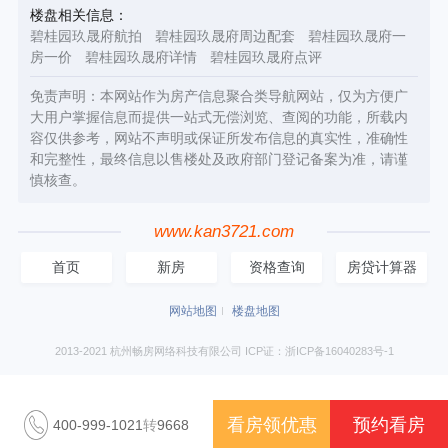
楼盘相关信息：
碧桂园玖晟府航拍
碧桂园玖晟府周边配套
碧桂园玖晟府一
房一价
碧桂园玖晟府详情
碧桂园玖晟府点评
免责声明：本网站作为房产信息聚合类导航网站，仅为方便广
大用户掌握信息而提供一站式无偿浏览、查阅的功能，所载内
容仅供参考，网站不声明或保证所发布信息的真实性，准确性
和完整性，最终信息以售楼处及政府部门登记备案为准，请谨
慎核查。
www.kan3721.com
首页
新房
资格查询
房贷计算器
网站地图
楼盘地图
2013-2021 杭州畅房网络科技有限公司 ICP证：浙ICP备16040283号-1
看房领优惠
预约看房
400-999-1021
转
9668