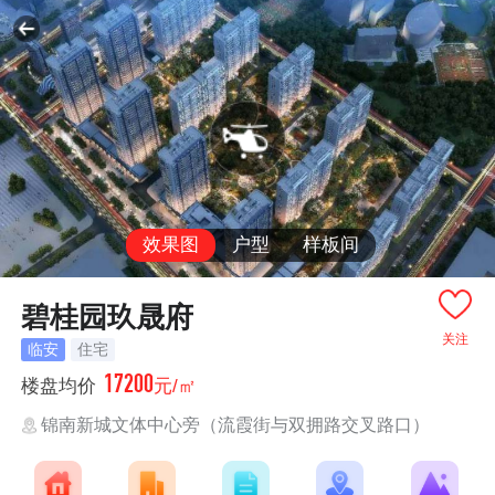
效果图
户型
样板间
碧桂园玖晟府
关注
临安
住宅
17200
楼盘均价
元/㎡
锦南新城文体中心旁（流霞街与双拥路交叉路口）