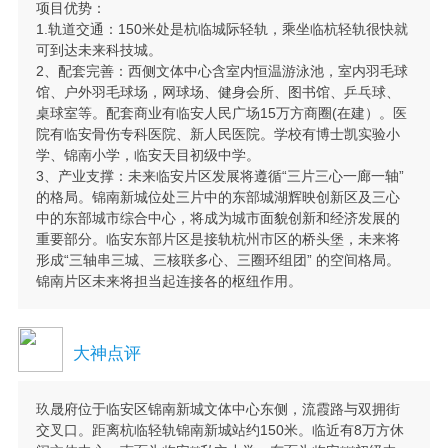
项目优势：
1.轨道交通：150米处是杭临城际轻轨，乘坐临杭轻轨很快就
可到达未来科技城。
2、配套完善：西侧文体中心含室内恒温游泳池，室内羽毛球
馆、户外羽毛球场，网球场、健身会所、图书馆、乒乓球、
桌球室等。配套商业有临安人民广场15万方商圈(在建）。医
院有临安骨伤专科医院、新人民医院。学校有博士凯实验小
学、锦南小学，临安天目初级中学。
3、产业支撑：未来临安片区发展将遵循“三片三心一廊一轴”
的格局。锦南新城位处三片中的东部城湖辉映创新区及三心
中的东部城市综合中心，将成为城市面貌创新和经济发展的
重要部分。临安东部片区是接轨杭州市区的桥头堡，未来将
形成“三轴串三城、三核联多心、三圈环组团” 的空间格局。
锦南片区未来将担当起连接各的枢纽作用。
大神点评
玖晟府位于临安区锦南新城文体中心东侧，流霞路与双拥街
交叉口。距离杭临轻轨锦南新城站约150米。临近有8万方休