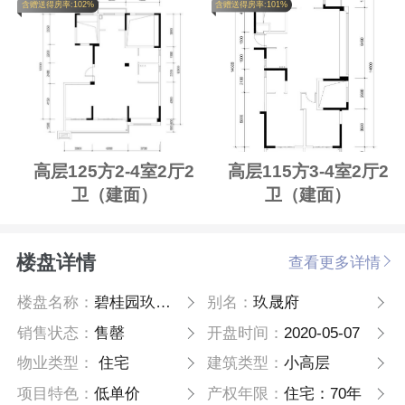
含赠送得房率:102%
含赠送得房率:101%
高层125方2-4室2厅2
高层115方3-4室2厅2
卫（建面）
卫（建面）
楼盘详情
查看更多详情
楼盘名称：
碧桂园玖晟府
别名：
玖晟府
销售状态：
售罄
开盘时间：
2020-05-07
物业类型：
住宅
建筑类型：
小高层
项目特色：
低单价
产权年限：
住宅：70年