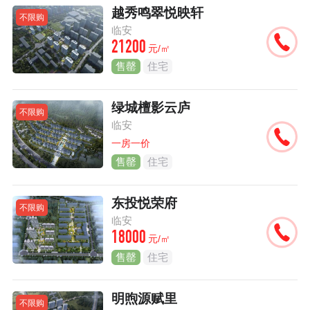
越秀鸣翠悦映轩
不限购
临安
21200
元/㎡
售罄
住宅
绿城檀影云庐
不限购
临安
一房一价
售罄
住宅
东投悦荣府
不限购
临安
18000
元/㎡
售罄
住宅
明煦源赋里
不限购