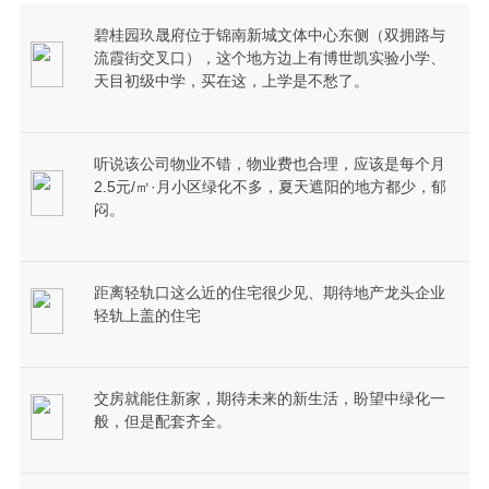
碧桂园玖晟府位于锦南新城文体中心东侧（双拥路与
流霞街交叉口），这个地方边上有博世凯实验小学、
天目初级中学，买在这，上学是不愁了。
听说该公司物业不错，物业费也合理，应该是每个月
2.5元/㎡·月小区绿化不多，夏天遮阳的地方都少，郁
闷。
距离轻轨口这么近的住宅很少见、期待地产龙头企业
轻轨上盖的住宅
交房就能住新家，期待未来的新生活，盼望中绿化一
般，但是配套齐全。