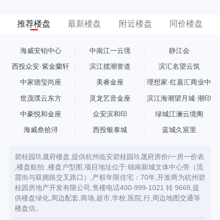
推荐楼盘
最新楼盘
附近楼盘
同价楼盘
海威安铂中心
中南江一云境
静江会
西投众安·紫金蘭轩
滨江揽潮誉道
滨汇名望云筑
中家德玺尚座
美睿金座
理想家·红嘉汇商业中
心
世茂璞云东方
灵龙艺音金座
滨江海潮望月城·潮印
中豪悦和金座
众安滨和印
绿城江澜云境阁
海威叁拾浔
西投银泰城
蓝城久宸里
碧桂园玖晟府楼盘,提供杭州临安碧桂园玖晟府房价/一房一价表
,楼盘航拍 ,楼盘户型图,项目地址位于:锦南新城文体中心旁（流
霞街与双拥路交叉路口）,产权年限住宅：70年,开发商为杭州碧
桂园房地产开发有限公司,售楼电话400-999-1021 转 9668,提
供楼盘绿化,周边配套,商场,超市,学校,医院,行,周边地图交通等
楼盘信。