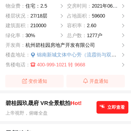
物业费：
住宅：2.5
交房时间：
2021年06月30日
楼层状况：
27/18层
占地面积：
59600
建筑面积：
210000
容积率：
2.60
绿化率：
30%
总户数：
1277户
开发商：
杭州碧桂园房地产开发有限公司
楼盘地址：
锦南新城文体中心旁（流霞街与双拥路交叉路口）
售楼电话：
400-999-1021 转 9668
变价通知
开盘通知
碧桂园玖晟府 VR全景航拍
Hot!
立即查看
上帝视野，俯瞰全盘