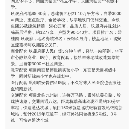
闲文体中心，南面为临安**私立小学，东面为临安***初级中
学。
玖晟府占地89.40亩，总建筑面积21.10万平方米，自带3000
㎡商业、重点医疗、全龄学校，尽享地铁口便利交通。承载
集团26载建筑精髓，潜心匠著，品质人居。玖晟府共规划14
栋高层洋房，约1277套，户型为90-140方。项目推广名：碧
桂园·玖晟府，地名办核准名：云锦玖晟府，楼盘地址：临安
区流霞街与双拥路交叉口。
商业配套 玖晟府距人民广场3分钟车程，轻轨一站即到，坐享
市心醇熟商业、医疗、教育配套，接轨未来老城改造繁华前
景。且自带3000㎡社区商业。
教育配套 项目南面是博世凯实验小学，东面是天目初级中
学，同时新锦南小学也在规划中。
医疗配套 毗邻临安骨伤科医院，不久将来人民医院也会搬迁
至锦南新城。
交通配套 项目北临九州街，连接万马路，紧邻杭昱公路，玲
珑快速路，交通四通八达。距离杭瑞高速玲珑互通约10分钟
车程，快速通达杭城，项目150米就是临杭轻轨首发站锦南新
城站，预计2019年底通车，绿汀路站同台换乘5号线、3号
线，可快速通达全城