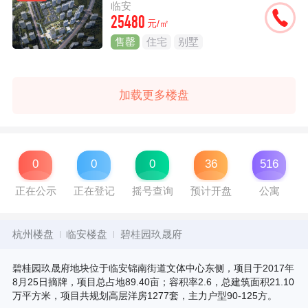
临安
25480
元/㎡
售罄
住宅
别墅
加载更多楼盘
0
0
0
36
516
正在公示
正在登记
摇号查询
预计开盘
公寓
杭州楼盘
临安楼盘
碧桂园玖晟府
碧桂园玖晟府地块位于临安锦南街道文体中心东侧，项目于2017年
8月25日摘牌，项目总占地89.40亩；容积率2.6，总建筑面积21.10
万平方米，项目共规划高层洋房1277套，主力户型90-125方。