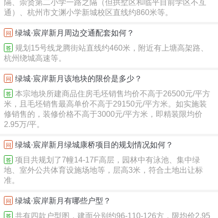
隔、崇贤第二小学一路之隔（但拱墅区和临平目前学区不互
通）、杭州市文渊小学新城校区直线约860米等。
绿城·宸岸新月周边交通配套如何？
问
规划15号线龙腾街站直线约460米，附近有上塘高架路、
答
杭州绕城高速等。
绿城·宸岸新月该地块的限价是多少？
问
本宗地块所建商品住房毛坯销售均价不高于26500元/平方
答
米，且毛坯销售最高单价不高于29150元/平方米。如实施装
修销售的，装修价格不高于3000元/平方米，即精装限均价
2.95万/平。
绿城·宸岸新月绿城康桥项目的规划情况如何？
问
项目共规划了7幢14-17F高层，园林中有泳池、集中绿
答
地、室外公共体育设施场地等，层高3米，符合土地出让标
准。
绿城·宸岸新月有哪些户型？
问
共有四款户型图，建面分别约96-110-126方，限均价2.95
答