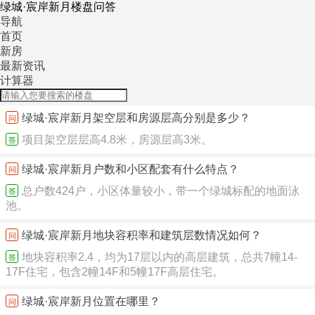
绿城·宸岸新月楼盘问答
导航
首页
新房
最新资讯
计算器
绿城·宸岸新月架空层和房源层高分别是多少？
问
项目架空层层高4.8米，房源层高3米。
答
绿城·宸岸新月户数和小区配套有什么特点？
问
总户数424户，小区体量较小，带一个绿城标配的地面泳
答
池。
绿城·宸岸新月地块容积率和建筑层数情况如何？
问
地块容积率2.4，均为17层以内的高层建筑，总共7幢14-
答
17F住宅，包含2幢14F和5幢17F高层住宅。
绿城·宸岸新月位置在哪里？
问