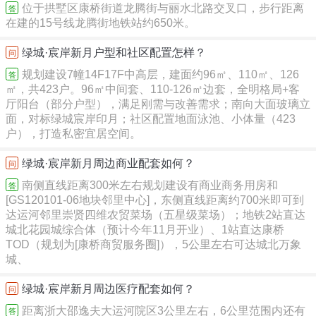
位于拱墅区康桥街道龙腾街与丽水北路交叉口，步行距离
答
在建的15号线龙腾街地铁站约650米。
绿城·宸岸新月户型和社区配置怎样？
问
规划建设7幢14F17F中高层，建面约96㎡、110㎡、126
答
㎡，共423户。96㎡中间套、110-126㎡边套，全明格局+客
厅阳台（部分户型），满足刚需与改善需求；南向大面玻璃立
面，对标绿城宸岸印月；社区配置地面泳池、小体量（423
户），打造私密宜居空间。
绿城·宸岸新月周边商业配套如何？
问
南侧直线距离300米左右规划建设有商业商务用房和
答
[GS120101-06地块邻里中心]，东侧直线距离约700米即可到
达运河邻里崇贤四维农贸菜场（五星级菜场）；地铁2站直达
城北花园城综合体（预计今年11月开业）、1站直达康桥
TOD（规划为[康桥商贸服务圈]），5公里左右可达城北万象
城、
绿城·宸岸新月周边医疗配套如何？
问
距离浙大邵逸夫大运河院区3公里左右，6公里范围内还有
答