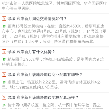
杭州市第一人民医院城北院区、树兰国际医院、华润国际医疗
中心等三甲医院。
绿城·宸岸新月周边交通情况如何？
问
距离15号线龙腾街站（在建）直线约450米，后期可直达
答
市中心，也可就近换乘4号线、23号线（规划）、14号线（规
划）、20号线（规划）通往杭州其它重要板块；距离康良快
速路（在建）1.3公里，后期可快速通往杭州东西南北。
绿城·宸岸新月有什么优势？
问
精装限价2.95万/平，地铁口+绿城品质，是刚需购房者难
答
得的上车机会。
绿城·宸岸新月该地块周边商业配套有哪些？
问
崇贤上亿广场直线约2.2公里、运河湾综合体直线约4公
答
里、城北万象城直线约3.7公里等。
绿城·宸岸新月该地块周边学校配套怎样？
问
杭十四中康桥校区一路之隔、杭十四中附属学校一路之
答