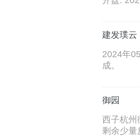
开盘: 202
建发璞云
2024年
成。
御园
西子杭州
剩余少量