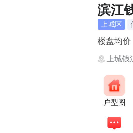
滨江
上城区
楼盘均
上城钱
户型图