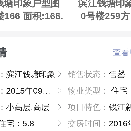
钱塘印象户型图
滨江钱塘印
楼166 面积:166.
0号楼259方
0㎡（建面）
9.00㎡
情
查看
：
滨江钱塘印象
销售状态：
售罄
：
2015年09月16日
物业类型：
住宅
：
小高层,高层
项目特色：
钱江新城滨江品牌豪
住宅：5.8
交房时间：
2016年1