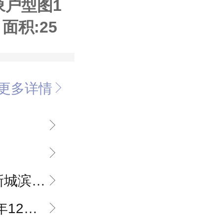
象户型图1
 面积:25
（建面）
更多详情
宅，学区资源丰富
2月30日