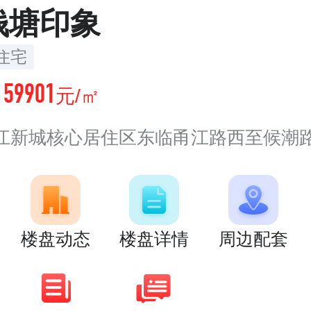
钱塘印象
住宅
59901
价
元/㎡
江新城核心居住区东临甬江路西至候潮路南
楼盘动态
楼盘详情
周边配套