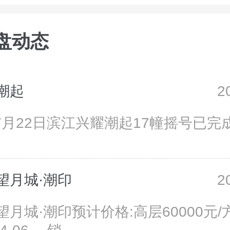
盘动态
潮起
2
07月22日滨江兴耀潮起17幢摇号已完
望月城·潮印
2
月城·潮印预计价格:高层60000元/