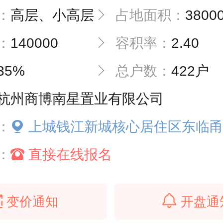
：
高层、小高层
占地面积：
3800
：
140000
容积率：
2.40
35%
总户数：
422户
杭州商博南星置业有限公司
：
上城钱江新城核心居住区东临甬江路西至候潮路南
：
直接在线报名
变价通知
开盘通