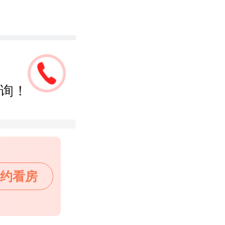
询！
约看房