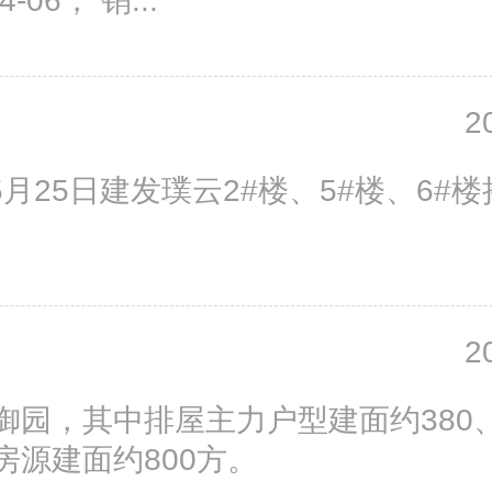
4-06， 销...
2
05月25日建发璞云2#楼、5#楼、6#
2
御园，其中排屋主力户型建面约380、4
房源建面约800方。