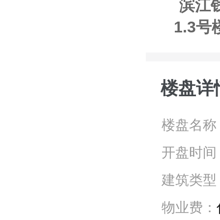
滨江
1.3号
0
楼盘详
楼盘名称
开盘时间
建筑类型
物业费：