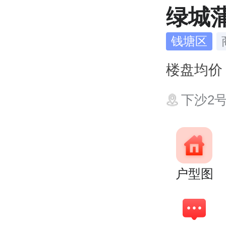
绿城
钱塘区
楼盘均
下沙2
户型图