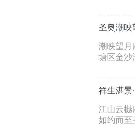
圣奥潮映
潮映望月府
塘区金沙湖
祥生湛景
江山云樾
如约而至