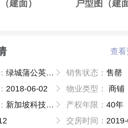
图（建面）
户型图（建
情
查看
：
绿城蒲公英天地
销售状态：
售罄
：
2018-06-02
物业类型：
商铺
：
新加坡科技园区的板块延伸，零距离对话科技前沿
产权年限：
40年
12
交房时间：
2019-