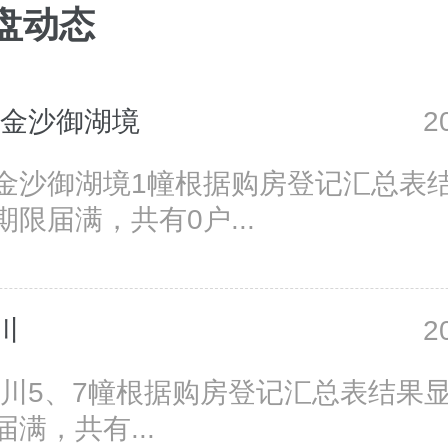
盘动态
·金沙御湖境
2
金沙御湖境1幢根据购房登记汇总表结
限届满，共有0户...
川
2
晴川5、7幢根据购房登记汇总表结果
满，共有...