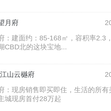
望月府
2
：建面约：85-168㎡，容积率2.
CBD北的这块宝地...
·江山云樾府
2
府：现房销售即买即住，生活的所有
主城现房首付28万起