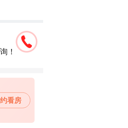
询！
约看房