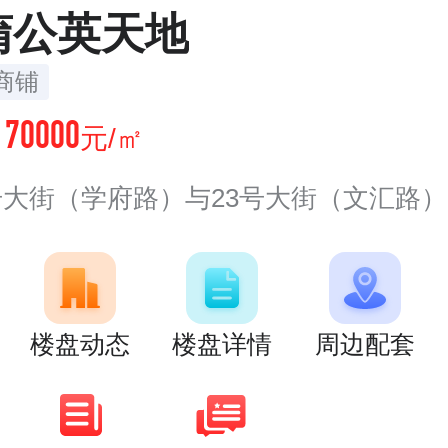
蒲公英天地
商铺
70000
价
元/㎡
号大街（学府路）与23号大街（文汇路
楼盘动态
楼盘详情
周边配套