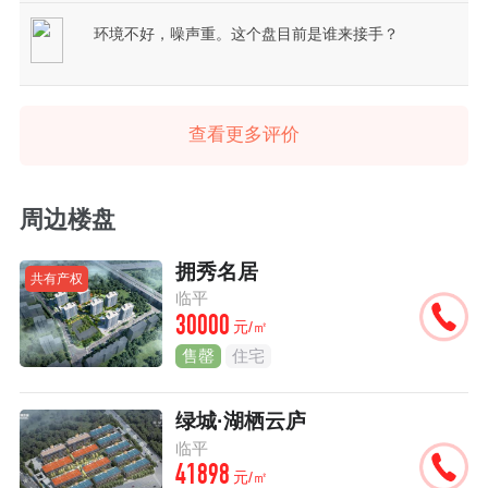
环境不好，噪声重。这个盘目前是谁来接手？
查看更多评价
周边楼盘
拥秀名居
共有产权
临平
30000
元/㎡
售罄
住宅
绿城·湖栖云庐
临平
41898
元/㎡