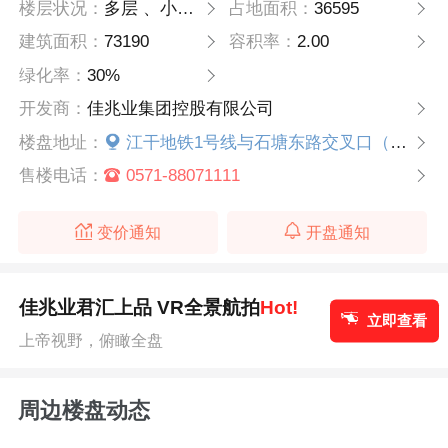
楼层状况：
多层 、小高层
占地面积：
36595
建筑面积：
73190
容积率：
2.00
绿化率：
30%
开发商：
佳兆业集团控股有限公司
楼盘地址：
江干地铁1号线与石塘东路交叉口（乔司南站地铁口向北约300米）
售楼电话：
0571-88071111
变价通知
开盘通知
佳兆业君汇上品 VR全景航拍
Hot!
立即查看
上帝视野，俯瞰全盘
周边楼盘动态