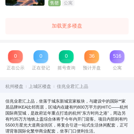
售罄
公寓
加载更多楼盘
0
0
0
36
516
正在公示
正在登记
摇号查询
预计开盘
公寓
杭州楼盘
上城区楼盘
佳兆业君汇上品
佳兆业君汇上品，坐落于城东新城宜家板块，与建设中的国际**家
居品牌IKEA比邻而居，区域内在建有约800万平方的HITC——杭州
国际商贸城，是政府近年重点打造的杭州“东方时尚之港”，周边另
有约35万方地铁上盖综合体将于今年内开门迎客。项目内部则有约
5500方星光大道商业街区，将复合引进一站式生活休闲配套，正可
谓背靠国际化繁华商业配套，坐享门口便利生活。