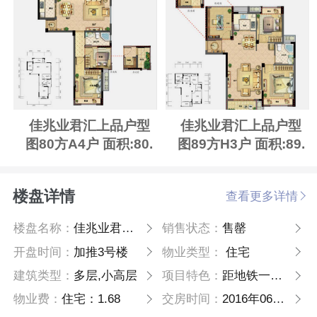
佳兆业君汇上品户型
佳兆业君汇上品户型
图80方A4户 面积:80.
图89方H3户 面积:89.
00m2（建面）
00m2（建面）
楼盘详情
查看更多详情
楼盘名称：
佳兆业君汇上品
销售状态：
售罄
开盘时间：
加推3号楼
物业类型：
住宅
建筑类型：
多层,小高层
项目特色：
距地铁一号线乔司南站仅400米，佳兆业品牌住宅
物业费：
住宅：1.68
交房时间：
2016年06月30日