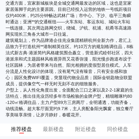
交通方面，宜家新城板块是全城交通网最发达的区域，这也是宜家
家居落脚于此的主要原因。目前已经投入运营的地铁一号线距项目
仅约400米，约25分钟畅达武林广场；市中心、下沙、临平三角瞬
时通达；亚洲**的交通枢纽——火车东站、客运东站、城站火车站
一线连接。其次周边路网交织，绕城、沪杭、杭浦、杭甬等高速路
网实现长三角各大城市一日往返。
建筑规划上，作为品牌港企佳兆业集团精耕杭州全新力作，君汇上
品致力于打造杭州**港制精英住区。约10万方的规划格调住品，8栋
法式新古典·港派简约风格建筑围合矗立，营造新式睦邻社区，四大
港派亲和式主题园林风格迥异而又花香弥漫，阳光慢步跑道布设于
社区园林，为居者带来与自然、阳光相拥的度假型居住模式。人车
分流是人性化设计的体现，没有尾气没有噪音，只有安全感和放
心；园区免费WIFI覆盖，突显现代物业品质；国际金钥匙物业联盟
成员，提供像空气一样无时无刻不在的细致服务。
户型上，从人性化角度出发，全面配合三口之家以及2-2-1家庭的生
活特点，推出佳兆业历经多年市场检验的金牌户型，精细雕琢约80
-120㎡格调住品，主力户型89方三房两厅，全明通透，功能齐备，
动线流畅。超大客厅面宽约9.7米，主人房配备阳光飘窗，独立餐厅
享美味享亲情，让岁月静好，春暖花开。
推荐楼盘
最新楼盘
附近楼盘
同价楼盘