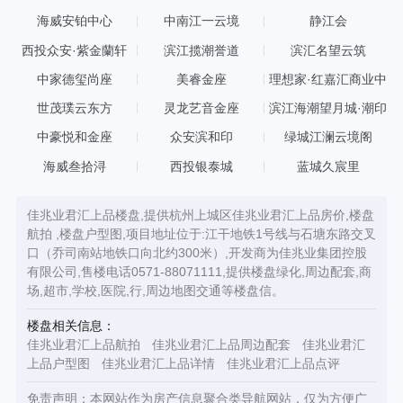
海威安铂中心
中南江一云境
静江会
西投众安·紫金蘭轩
滨江揽潮誉道
滨汇名望云筑
中家德玺尚座
美睿金座
理想家·红嘉汇商业中
心
世茂璞云东方
灵龙艺音金座
滨江海潮望月城·潮印
中豪悦和金座
众安滨和印
绿城江澜云境阁
海威叁拾浔
西投银泰城
蓝城久宸里
佳兆业君汇上品楼盘,提供杭州上城区佳兆业君汇上品房价,楼盘
航拍 ,楼盘户型图,项目地址位于:江干地铁1号线与石塘东路交叉
口（乔司南站地铁口向北约300米）,开发商为佳兆业集团控股
有限公司,售楼电话0571-88071111,提供楼盘绿化,周边配套,商
场,超市,学校,医院,行,周边地图交通等楼盘信。
楼盘相关信息：
佳兆业君汇上品航拍
佳兆业君汇上品周边配套
佳兆业君汇
上品户型图
佳兆业君汇上品详情
佳兆业君汇上品点评
免责声明：本网站作为房产信息聚合类导航网站，仅为方便广