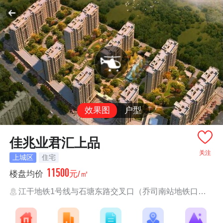
效果图
户型
佳兆业君汇上品
关注
上城区
住宅
11500
楼盘均价
元/㎡
江干地铁1号线与石塘东路交叉口（乔司南站地铁口向北约300米）