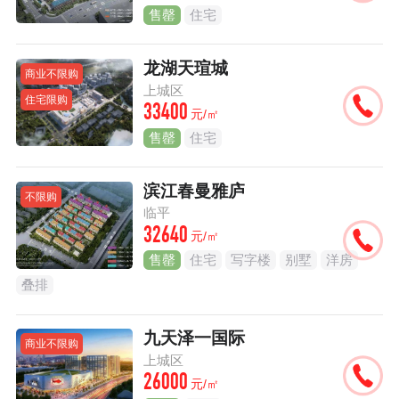
售罄
住宅
龙湖天瑄城
商业不限购
上城区
住宅限购
33400
元/㎡
售罄
住宅
滨江春曼雅庐
不限购
临平
32640
元/㎡
售罄
住宅
写字楼
别墅
洋房
叠排
九天泽一国际
商业不限购
上城区
26000
元/㎡