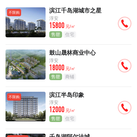
滨江千岛湖城市之星
不限购
淳安
15800
元/㎡
售罄
住宅
鼓山晟林商业中心
淳安
18000
元/㎡
售罄
商铺
滨江半岛印象
不限购
淳安
12000
元/㎡
售罄
住宅
千岛湖阿尔法城