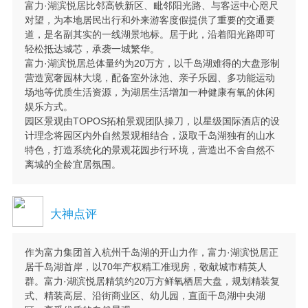
富力·湖滨悦居比邻高铁新区、毗邻阳光路、与客运中心咫尺
对望，为本地居民出行和外来游客度假提供了重要的交通要
道，是名副其实的一线湖景地标。居于此，沿着阳光路即可
轻松抵达城芯，承袭一城繁华。
富力·湖滨悦居总体量约为20万方，以千岛湖难得的大盘形制
营造宽奢园林大境，配备室外泳池、亲子乐园、多功能运动
场地等优质生活资源，为湖居生活增加一种健康有氧的休闲
娱乐方式。
园区景观由TOPOS拓柏景观团队操刀，以星级国际酒店的设
计理念将园区内外自然景观相结合，汲取千岛湖独有的山水
特色，打造系统化的景观花园步行环境，营造出不舍自然不
离城的全龄宜居氛围。
大神点评
作为富力集团首入杭州千岛湖的开山力作，富力·湖滨悦居正
居千岛湖首岸，以70年产权精工准现房，敬献城市精英人
群。富力·湖滨悦居精筑约20万方鲜氧栖居大盘，规划精装复
式、精装高层、沿街商业区、幼儿园，直面千岛湖中央湖