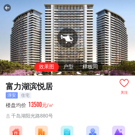
效果图
户型
样板间
富力湖滨悦居
关注
淳安
住宅
13500
楼盘均价
元/㎡
千岛湖阳光路880号