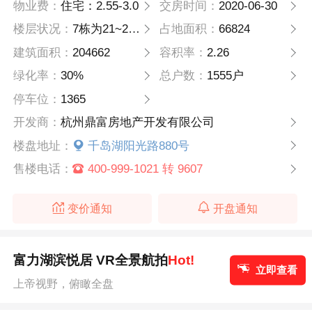
物业费：
住宅：2.55-3.0
交房时间：
2020-06-30
楼层状况：
7栋为21~27层高层住宅楼，3栋为21~27层复式住宅楼，3栋为商业建筑，1栋为自建配套幼儿园。
占地面积：
66824
建筑面积：
204662
容积率：
2.26
绿化率：
30%
总户数：
1555户
停车位：
1365
开发商：
杭州鼎富房地产开发有限公司
楼盘地址：
千岛湖阳光路880号
售楼电话：
400-999-1021 转 9607
变价通知
开盘通知
富力湖滨悦居 VR全景航拍
Hot!
立即查看
上帝视野，俯瞰全盘