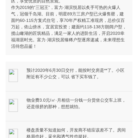
区，享受优质的自然景观。
作为2019的“三冠王”，富力·湖滨悦居以炙手可热的火爆人
气，冠领千岛湖。目前，明星89方三房户型已火爆售罄，建
面约60-115方复式住宅，享70年产权精工准现房，总价仅百
万起，依山傍水，宜居宜投资；建面约118-138方朗阔户型，
揽山瞰湖的匠筑精品，满足一家人的进阶生活，开启2020幸
福湖居时光。富力·湖滨悦居臻稀户型逐席递减，未来理想生
活待您品鉴！
预计2020年6月30日交付，能按时交房是**了。小区
附近有不少公交，可以 省下买车钱了。
物业费3.0元/㎡·月相信一分钱一分货坐公交车上班，
还是很挤的那种，想想就怕。
楼盘质量不知道如何，开发商不错应该差不了。房间
格局也好，采光和透气性也挺好。