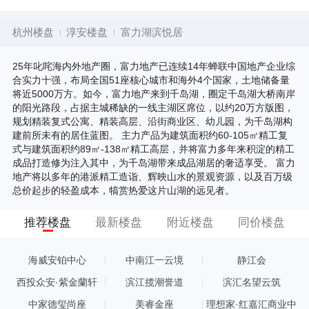
杭州楼盘
淳安楼盘
富力湖滨悦居
25年叱咤海内外地产圈，富力地产已连续14年蝉联中国地产企业综
合实力十强，布局全国51座核心城市和海外4个国家，土地储备量
将近5000万方。如今，富力地产来到千岛湖，圈定千岛湖大桥南岸
的阳光路段，占据主城稀缺的一线主湖区席位，以约20万方版图，
规划精装复式公寓、精装高层、沿街商业区、幼儿园，为千岛湖构
建前所未有的居住蓝图。 主力产品为建筑面积约60-105㎡精工复
式与建筑面积约89㎡-138㎡精工高层，并将富力多年来积淀的精工
成品打造修为注入其中，为千岛湖带来成品湖居的奢适享受。 富力
地产将以多年的港派精工造诣、辉映山水的景观资源，以及百万级
总价起步的轻盈成本，犒赏热爱这片山湖的远见者。
推荐楼盘
最新楼盘
附近楼盘
同价楼盘
海威安铂中心
中南江一云境
静江会
西投众安·紫金蘭轩
滨江揽潮誉道
滨汇名望云筑
中家德玺尚座
美睿金座
理想家·红嘉汇商业中