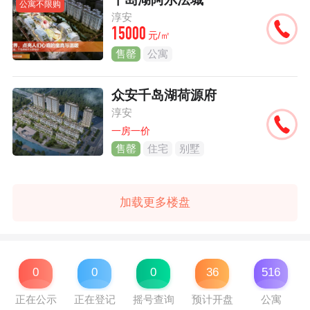
公寓不限购
淳安
15000
元/㎡
售罄
公寓
众安千岛湖荷源府
淳安
一房一价
售罄
住宅
别墅
加载更多楼盘
0
0
0
36
516
正在公示
正在登记
摇号查询
预计开盘
公寓