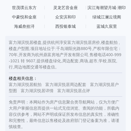
心
世茂璞云东方
灵龙艺音金座
滨江海潮望月城·潮印
中豪悦和金座
众安滨和印
绿城江澜云境阁
海威叁拾浔
西投银泰城
蓝城久宸里
富力湖滨悦居楼盘,提供杭州淳安富力湖滨悦居房价,楼盘航拍 ,
楼盘户型图,项目地址位于:千岛湖阳光路880号,产权年限住宅：
70年,开发商为杭州鼎富房地产开发有限公司,售楼电话400-999
-1021 转 9607,提供楼盘绿化,周边配套,商场,超市,学校,医院,
行,周边地图交通等楼盘信。
楼盘相关信息：
富力湖滨悦居航拍
富力湖滨悦居周边配套
富力湖滨悦居户
型图
富力湖滨悦居详情
富力湖滨悦居点评
免责声明：本网站作为房产信息聚合类导航网站，仅为方便广
大用户掌握信息而提供一站式无偿浏览、查阅的功能，所载内
容仅供参考，网站不声明或保证所发布信息的真实性，准确性
和完整性，最终信息以售楼处及政府部门登记备案为准，请谨
慎核查。