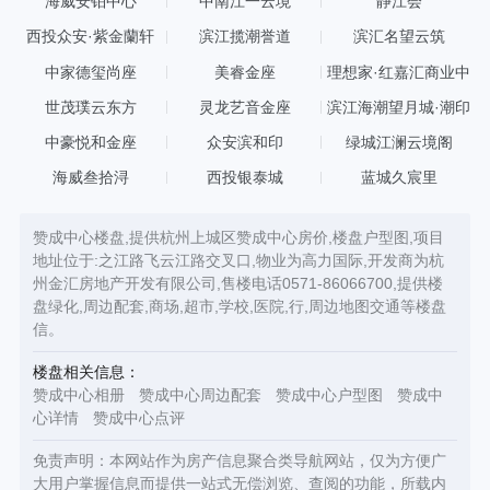
海威安铂中心
中南江一云境
静江会
西投众安·紫金蘭轩
滨江揽潮誉道
滨汇名望云筑
中家德玺尚座
美睿金座
理想家·红嘉汇商业中
心
世茂璞云东方
灵龙艺音金座
滨江海潮望月城·潮印
中豪悦和金座
众安滨和印
绿城江澜云境阁
海威叁拾浔
西投银泰城
蓝城久宸里
赞成中心楼盘,提供杭州上城区赞成中心房价,楼盘户型图,项目
地址位于:之江路飞云江路交叉口,物业为高力国际,开发商为杭
州金汇房地产开发有限公司,售楼电话0571-86066700,提供楼
盘绿化,周边配套,商场,超市,学校,医院,行,周边地图交通等楼盘
信。
楼盘相关信息：
赞成中心相册
赞成中心周边配套
赞成中心户型图
赞成中
心详情
赞成中心点评
免责声明：本网站作为房产信息聚合类导航网站，仅为方便广
大用户掌握信息而提供一站式无偿浏览、查阅的功能，所载内