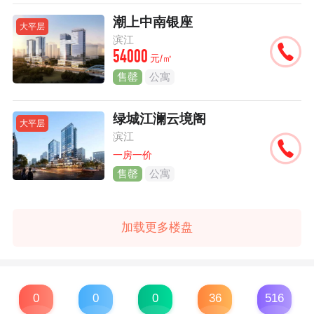
潮上中南银座
大平层
滨江
54000
元/㎡
售罄
公寓
绿城江澜云境阁
大平层
滨江
一房一价
售罄
公寓
加载更多楼盘
0
0
0
36
516