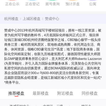
正在公示
正在登记
摇号查询
预计开盘
公寓
杭州楼盘
上城区楼盘
赞成中心
赞成中心2013年杭州高端写字楼销冠项目，拥有一线江景资源，被
誉为杭州写字楼的教科书，4月底国际化样板间正式公开。项目择
址钱江新城CBD杭州经济圈绝版繁华之域，CBD轴心极罕一线头排
商务江景；毗邻西湖风景区，双地铁成熟商圈，依托周边生活、商
务、休闲资源，领略CBD豪宅生活**高度；地下影院商务体验，国
际化空间精装定制，创新九宫格建筑图式，邀德国理性建筑大师团
队GMP建筑师事务所匠心设计，意大利艺术大师Roberto Lazzeron
i为美学顾问，并引入高力国际金牌服务体系，完美契合公共空间与
私密空间的自由切换需求，通过BOMA国际的权威认证，面向神龙
系企业隐层而设计300㎡与600-800的灵活分割商务新空间，专属
总裁阶层隐私会晤需要，是钱江新城区域小尺度街区和完全一站式*
*商务平台。
推荐楼盘
最新楼盘
附近楼盘
同价楼盘