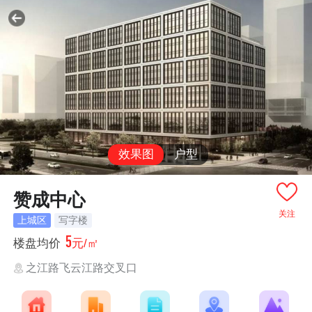
效果图
户型
赞成中心
关注
上城区
写字楼
5
楼盘均价
元/㎡
之江路飞云江路交叉口