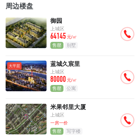
周边楼盘
御园
上城区
64145
元/㎡
售罄
别墅
蓝城久宸里
大平层
上城区
80000
元/㎡
售罄
公寓
米果邻里大厦
上城区
一房一价
售罄
写字楼