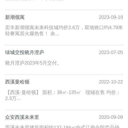
新潮领寓
2023-09-19
宏丰新潮领寓未来科技城均价2.6万，双地铁口约4.79米
轻奢寓居火爆热售！ 余...
绿城交投晓月澄庐
2023-07-05
晓月澄庐2023年5月交付。
西溪曼哈顿
2022-10-22
【西溪·曼哈顿】 面积：38㎡-135㎡ 现铺在售 均价：
2.3万...
众安西溪未来里
2020-09-09
西溪未来里建筑面积约137-194㎡中式江南合院产品待