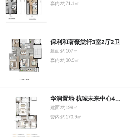
套内:约71.1㎡
保利和著薇棠轩3室2厅2卫
建面:约107㎡
套内:约90.9㎡
华润置地·杭珹未来中心4室2厅3卫
建面:约198㎡
套内:约170.9㎡