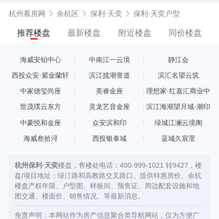
杭州看房网
余杭区
保利·天奕
保利·天奕户型
推荐楼盘
最新楼盘
附近楼盘
同价楼盘
海威安铂中心
中南江一云境
静江会
西投众安·紫金蘭轩
滨江揽潮誉道
滨汇名望云筑
中家德玺尚座
美睿金座
理想家·红嘉汇商业中
心
世茂璞云东方
灵龙艺音金座
滨江海潮望月城·潮印
中豪悦和金座
众安滨和印
绿城江澜云境阁
海威叁拾浔
西投银泰城
蓝城久宸里
杭州保利·天奕
楼盘，售楼处电话：400-999-1021 转9427，楼
盘/项目地址：绿汀路和高教路交叉路口。提供特惠房价、余杭
楼盘产权年限、户型图、样板间、预售证、周边配套设施和地
图交通、楼面价、销售情况、等最新消息。
免责声明：本网站作为房产信息聚合类导航网站，仅为方便广