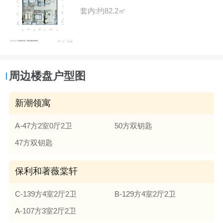
套内:约82.2㎡
周边楼盘户型图
新潮领寓
A-47方2室0厅2卫
50方双钥匙
47方双钥匙
保利和著薇棠轩
C-139方4室2厅2卫
B-129方4室2厅2卫
A-107方3室2厅2卫