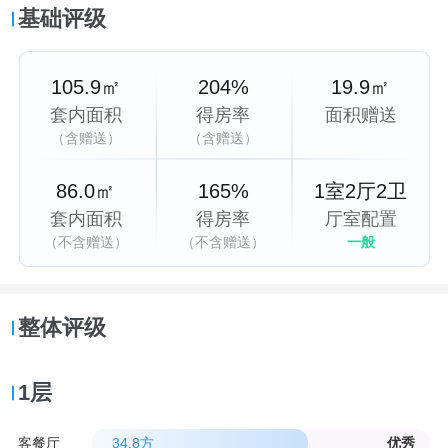
基础评级
105.9㎡
204%
19.9㎡
套内面积
得房率
面积赠送
（含赠送）
（含赠送）
86.0㎡
165%
1室2厅2卫
套内面积
得房率
厅室配置
（不含赠送）
（不含赠送）
一般
整体评级
1层
客餐厅
34.8方
优秀