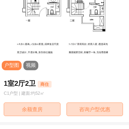
户型图
视频
1室2厅2卫
商住
C1户型 | 建面:约52㎡
余额查房
咨询户型优惠