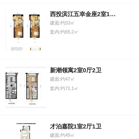
西投滨江五幸金座2室1厅2卫
建面:约53㎡
套内:约65.2㎡
新潮领寓2室0厅2卫
建面:约47㎡
套内:约71.1㎡
才泊嘉院1室2厅1卫
建面:约49㎡