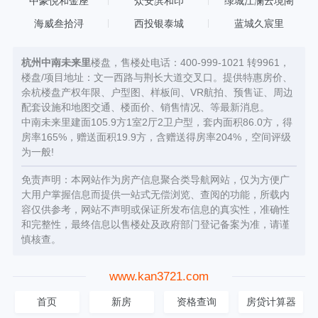
中豪悦和金座
众安滨和印
绿城江澜云境阁
海威叁拾浔
西投银泰城
蓝城久宸里
杭州中南未来里
楼盘，售楼处电话：400-999-1021 转9961，
楼盘/项目地址：文一西路与荆长大道交叉口。提供特惠房价、
余杭楼盘产权年限、户型图、样板间、VR航拍、预售证、周边
配套设施和地图交通、楼面价、销售情况、等最新消息。
中南未来里建面105.9方1室2厅2卫户型，套内面积86.0方，得
房率165%，赠送面积19.9方，含赠送得房率204%，空间评级
为一般!
免责声明：本网站作为房产信息聚合类导航网站，仅为方便广
大用户掌握信息而提供一站式无偿浏览、查阅的功能，所载内
容仅供参考，网站不声明或保证所发布信息的真实性，准确性
和完整性，最终信息以售楼处及政府部门登记备案为准，请谨
慎核查。
www.kan3721.com
首页
新房
资格查询
房贷计算器