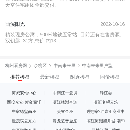
天空住宅组团全部交付。
西溪阳光
2022-10-16
精装现房公寓，500米地铁五常站; 目前还有在售房源;
双钥匙: 31方,总价:约13...
杭州看房网
余杭区
中南未来里
中南未来里户型
推荐楼盘
最新楼盘
附近楼盘
同价楼盘
海威安铂中心
中南江一云境
静江会
西投众安·紫金蘭轩
滨江揽潮誉道
滨汇名望云筑
中家德玺尚座
美睿金座
理想家·红嘉汇商业中
心
世茂璞云东方
灵龙艺音金座
滨江海潮望月城·潮印