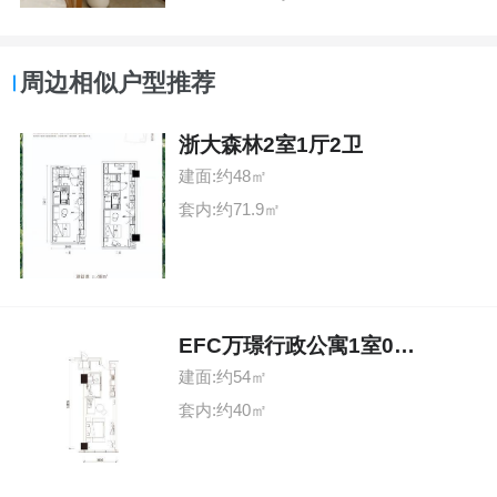
周边相似户型推荐
浙大森林2室1厅2卫
建面:约48㎡
套内:约71.9㎡
EFC万璟行政公寓1室0厅1卫
建面:约54㎡
套内:约40㎡