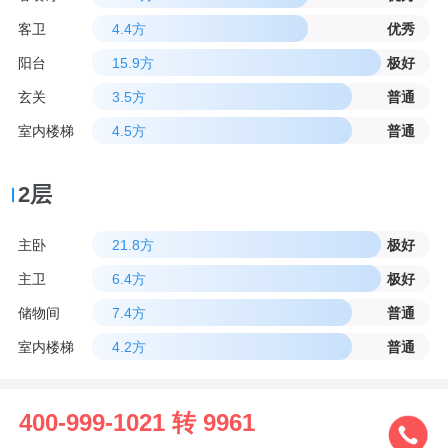
客卫
4.4方
优秀
阳台
15.9方
极好
玄关
3.5方
普通
室内楼梯
4.5方
普通
2层
主卧
21.8方
极好
主卫
6.4方
极好
储物间
7.4方
普通
室内楼梯
4.2方
普通
400-999-1021 转 9961