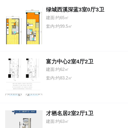
绿城西溪深蓝3室0厅3卫
建面:约65㎡
套内:约99.5㎡
富力中心2室4厅2卫
建面:约62㎡
套内:约83.2㎡
才栖名居2室2厅1卫
建面:约63㎡