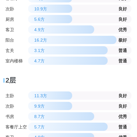
次卧
10.9方
良好
厨房
5.6方
良好
客卫
4.9方
优秀
阳台
16.2方
极好
玄关
3.1方
普通
室内楼梯
4.7方
普通
2层
主卧
11.3方
良好
次卧
9.9方
良好
书房
8.7方
优秀
客餐厅上空
5.7方
普通