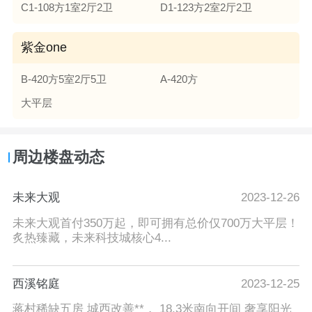
C1-108方1室2厅2卫
D1-123方2室2厅2卫
紫金one
B-420方5室2厅5卫
A-420方
大平层
周边楼盘动态
未来大观
2023-12-26
未来大观首付350万起，即可拥有总价仅700万大平层！
炙热臻藏，未来科技城核心4...
西溪铭庭
2023-12-25
蒋村稀缺五房 城西改善**， 18.3米南向开间 奢享阳光