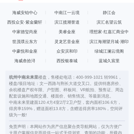
海威安铂中心
中南江一云境
静江会
西投众安·紫金蘭轩
滨江揽潮誉道
滨汇名望云筑
中家德玺尚座
美睿金座
理想家·红嘉汇商业中
心
世茂璞云东方
灵龙艺音金座
滨江海潮望月城·潮印
中豪悦和金座
众安滨和印
绿城江澜云境阁
海威叁拾浔
西投银泰城
蓝城久宸里
杭州中南未来里
楼盘，售楼处电话：400-999-1021 转9961，
楼盘/项目地址：文一西路与荆长大道交叉口。提供特惠房价、
余杭楼盘产权年限、户型图、样板间、VR航拍、预售证、周边
配套设施和地图交通、楼面价、销售情况、等最新消息。
中南未来里建面120.4方4室2厅2卫户型，套内面积106.6方，
得房率159%，赠送面积13.8方，含赠送得房率180%，空间评
级为一般!
免责声明：本网站作为房产信息聚合类导航网站，仅为方便广
大用户掌握信息而提供一站式无偿浏览、查阅的功能，所载内