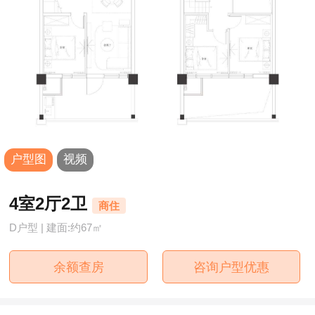
户型图
视频
4室2厅2卫
商住
D户型 | 建面:约67㎡
余额查房
咨询户型优惠