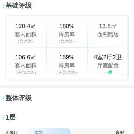
基础评级
120.4㎡
180%
13.8㎡
套内面积
得房率
面积赠送
（含赠送）
（含赠送）
106.6㎡
159%
4室2厅2卫
套内面积
得房率
厅室配置
（不含赠送）
（不含赠送）
一般
整体评级
1层
客餐厅
20方
良好