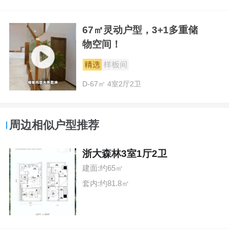
67㎡灵动户型，3+1多重储
物空间！
D-67㎡ 4室2厅2卫
周边相似户型推荐
浙大森林3室1厅2卫
建面:约65㎡
套内:约81.8㎡