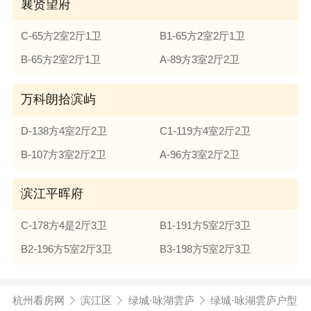
襄贤望府
C-65方2室2厅1卫
B1-65方2室2厅1卫
B-65方2室2厅1卫
A-89方3室2厅2卫
万科朗拾滨屿
D-138方4室2厅2卫
C1-119方4室2厅2卫
B-107方3室2厅2卫
A-96方3室2厅2卫
滨江平晖府
C-178方4是2厅3卫
B1-191方5室2厅3卫
B2-196方5室2厅3卫
B3-198方5室2厅3卫
杭州看房网
滨江区
绿城·咏湖雲庐
绿城·咏湖雲庐户型