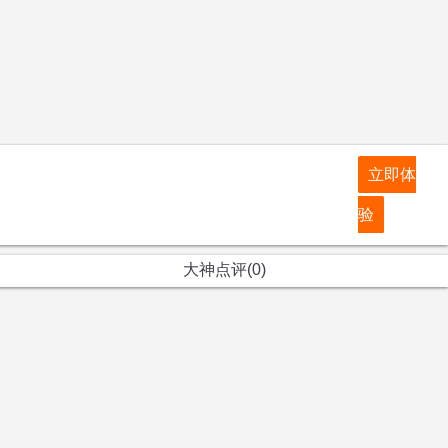
立即体
验
大神点评(0)