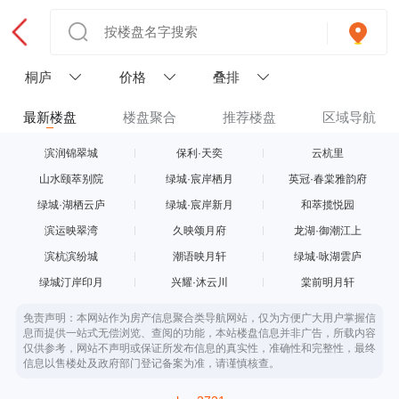
桐庐
价格
叠排
最新楼盘
楼盘聚合
推荐楼盘
区域导航
滨润锦翠城
保利·天奕
云杭里
山水颐萃别院
绿城·宸岸栖月
英冠·春棠雅韵府
绿城·湖栖云庐
绿城·宸岸新月
和萃揽悦园
滨运映翠湾
久映颂月府
龙湖·御潮江上
滨杭滨纷城
潮语映月轩
绿城·咏湖雲庐
绿城汀岸印月
兴耀·沐云川
棠前明月轩
免责声明：本网站作为房产信息聚合类导航网站，仅为方便广大用户掌握信
息而提供一站式无偿浏览、查阅的功能，本站楼盘信息并非广告，所载内容
仅供参考，网站不声明或保证所发布信息的真实性，准确性和完整性，最终
信息以售楼处及政府部门登记备案为准，请谨慎核查。