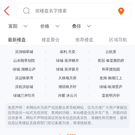
富阳
价格
叠排
最新楼盘
楼盘聚合
推荐楼盘
区域导航
滨润锦翠城
保利·天奕
云杭里
山水颐萃别院
绿城·宸岸栖月
英冠·春棠雅韵府
绿城·湖栖云庐
绿城·宸岸新月
和萃揽悦园
滨运映翠湾
久映颂月府
龙湖·御潮江上
滨杭滨纷城
潮语映月轩
绿城·咏湖雲庐
绿城汀岸印月
兴耀·沐云川
棠前明月轩
免责声明：本网站作为房产信息聚合类导航网站，仅为方便广大用户掌握信
息而提供一站式无偿浏览、查阅的功能，本站楼盘信息并非广告，所载内容
仅供参考，网站不声明或保证所发布信息的真实性，准确性和完整性，最终
信息以售楼处及政府部门登记备案为准，请谨慎核查。