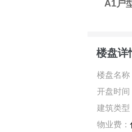
A1户型
楼盘详
楼盘名称
开盘时间
建筑类型
物业费：