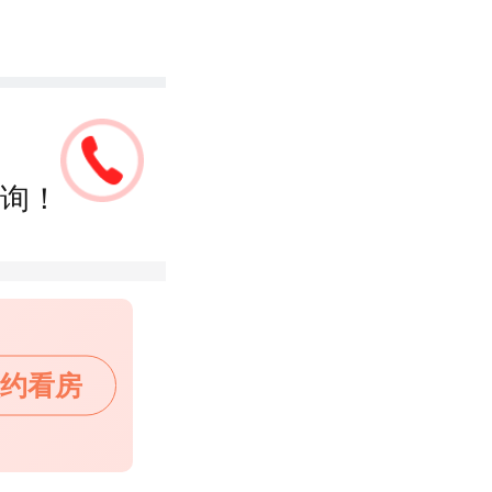
询！
约看房