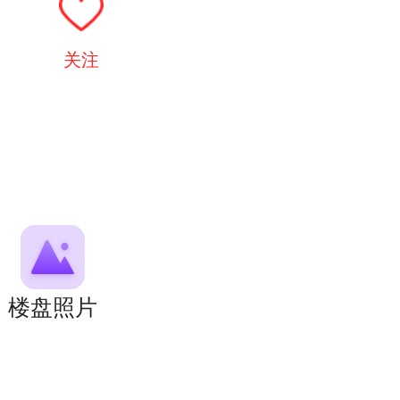
关注
楼盘照片