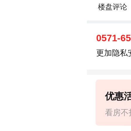
楼盘评论
0571-6
更加隐私
优惠
看房不