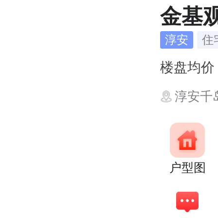
金基
淳安
住
楼盘均
淳安千
户型图