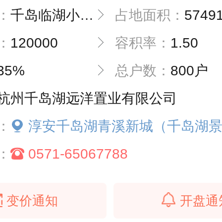
：
千岛临湖小院墅地上2-3层，地下1层，MINI湖景公寓有14、18层。
占地面积：
5749
：
120000
容积率：
1.50
35%
总户数：
800户
杭州千岛湖远洋置业有限公司
：
淳安千岛湖青溪新城（千岛湖景观大道
：
0571-65067788
变价通知
开盘通