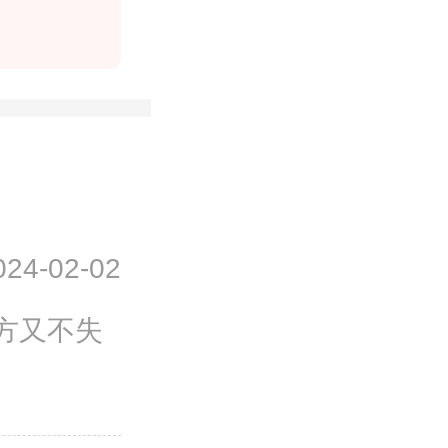
024-02-02
方又不失