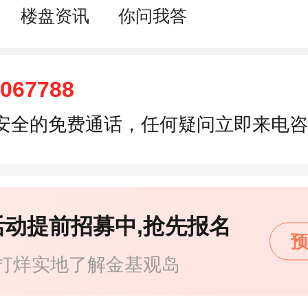
楼盘资讯
你问我答
5067788
安全的免费通话，任何疑问立即来电咨
活动提前招募中,抢先报名
预
打烊实地了解金基观岛