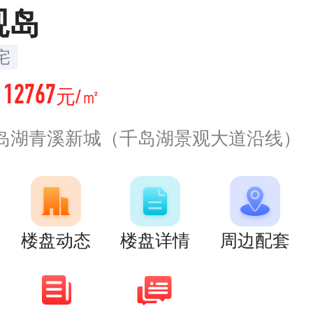
观岛
宅
12767
价
元/㎡
岛湖青溪新城（千岛湖景观大道沿线）
楼盘动态
楼盘详情
周边配套