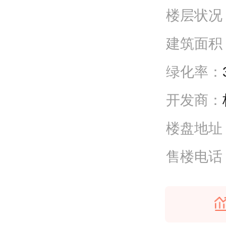
楼层状况
建筑面积
绿化率：
开发商：
楼盘地址
售楼电话