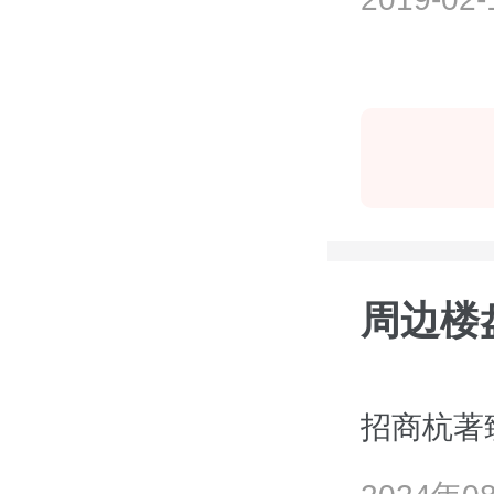
周边楼
招商杭著