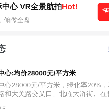
中心 VR全景航拍
Hot!
，俯瞰全盘
态
心:均价28000元/平方米
心28000元/平方米，绿化率20%
路和大关路交叉口、北临大浒街。在
平1居，毛...
15