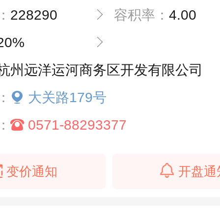
：
228290
容积率：
4.00
20%
杭州远洋运河商务区开发有限公司
：
大关路179号
：
0571-88293377
变价通知
开盘通