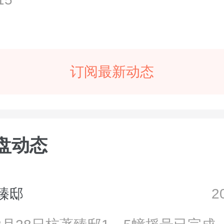
订阅最新动态
盘动态
臻邸
2