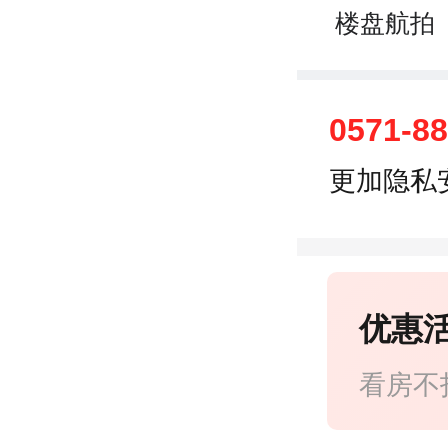
楼盘航拍
0571-8
更加隐私
优惠
看房不