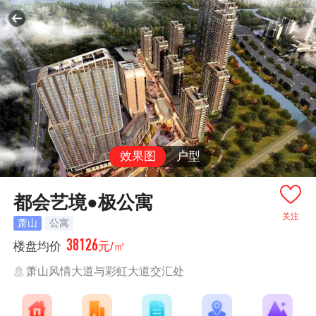
效果图
户型
都会艺境●极公寓
关注
萧山
公寓
38126
楼盘均价
元/㎡
萧山风情大道与彩虹大道交汇处