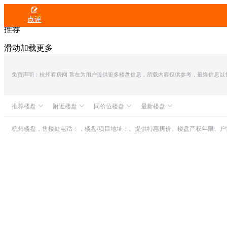

点评
推荐
滑动加载更多
免责声明：杭州看房网 旨在为用户提供更多楼盘信息，所载内容仅供参考，最终信息以售楼处
推荐楼盘
附近楼盘
同价位楼盘
最新楼盘
众安IOC潮悦公馆
中海翠揽云境
滨江天澜海岸
滨润锦翠城
中融蓝城CoC理想城
世茂同人山庄
杭州楼盘，售楼处电话：，楼盘/项目地址：。提供特惠房价、楼盘产权年限、
朗诗溪涧雅庐
滨江天澜海岸
之江壹品
山水颐萃别院
理想家・红嘉汇商业中心
滨江万潮星汇
绿城・湖栖云庐
越秀亲爱里
九龙仓华发天荟
滨运映翠湾
招商武林郡
昆仑公馆
滨杭滨纷城
滨江兴耀・江翠轩
绿城汀岸印月
康恒悦麒美寓
保亿・云隐星润府