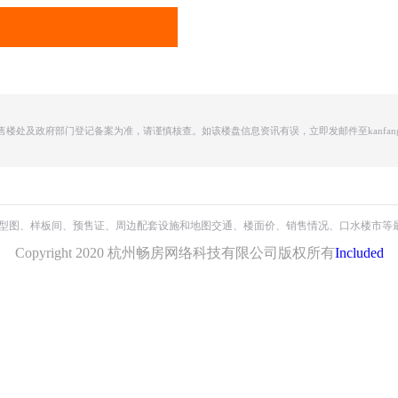
及政府部门登记备案为准，请谨慎核查。如该楼盘信息资讯有误，立即发邮件至kanfang66
建发华发江月望云
保利・天奕
滨江越秀建杭・潮语鸣翠轩
户型图、样板间、预售证、周边配套设施和地图交通、楼面价、销售情况、口水楼市等
滨融府
绿城・宸岸栖月
绿城宇诚・丽澜轩
Copyright 2020 杭州畅房网络科技有限公司版权所有
Included
融创金成杭源里
绿城・宸岸新月
德信钱塘云庄
首开杭州金茂府
久映颂月府
宋都阳光国际
新湖武林国际公寓
潮语映月轩
招商雍和府
兴耀・沐云川
汇铂金座
翡翠锦和府
鑫运时代金座