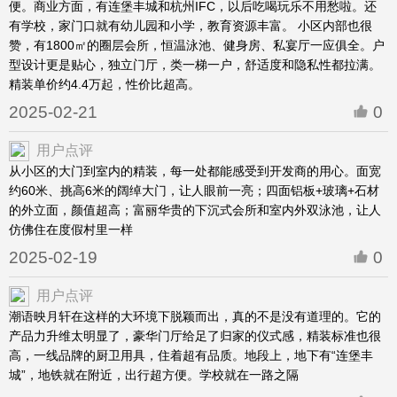
便。商业方面，有连堡丰城和杭州IFC，以后吃喝玩乐不用愁啦。还
有学校，家门口就有幼儿园和小学，教育资源丰富。 小区内部也很
赞，有1800㎡的圈层会所，恒温泳池、健身房、私宴厅一应俱全。户
型设计更是贴心，独立门厅，类一梯一户，舒适度和隐私性都拉满。
精装单价约4.4万起，性价比超高。
2025-02-21
0
用户点评
从小区的大门到室内的精装，每一处都能感受到开发商的用心。面宽
约60米、挑高6米的阔绰大门，让人眼前一亮；四面铝板+玻璃+石材
的外立面，颜值超高；富丽华贵的下沉式会所和室内外双泳池，让人
仿佛住在度假村里一样
2025-02-19
0
用户点评
潮语映月轩在这样的大环境下脱颖而出，真的不是没有道理的。它的
产品力升维太明显了，豪华门厅给足了归家的仪式感，精装标准也很
高，一线品牌的厨卫用具，住着超有品质。地段上，地下有“连堡丰
城”，地铁就在附近，出行超方便。学校就在一路之隔