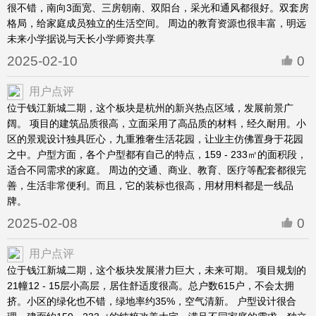
很不错，南向3面宽、三房朝南、双阳台，采光和通风都很好。双套房
格局，给家庭成员独立的生活空间。 周边的教育资源也很丰富，明远
未来小学据说与天长小学师资共享
2025-02-10
0
用户点评
位于钱江新城二期，这个板块是杭州的新兴热点区域，发展前景广
阔。 项目的建筑品质很高，立面采用了高品质的材料，经久耐用。小
区的景观设计独具匠心，九重雅奢生活花园，让业主仿佛置身于花园
之中。户型方面，各个户型都有自己的特点，159 - 233㎡的面积段，
适合不同需求的家庭。 周边的交通、商业、教育、医疗等配套都很完
善，生活非常便利。而且，它的装标也很高，用材用料都是一线品
牌。
2025-02-08
0
用户点评
位于钱江新城二期，这个板块发展潜力巨大，未来可期。 项目规划的
21幢12 - 15层小高层，居住舒适度很高。总户数615户，不会太拥
挤。小区的绿化也不错，绿地率约35%，空气清新。 户型设计很合