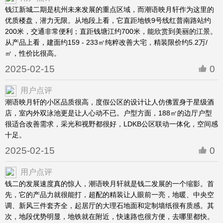
钱江新城二期是杭州未来发展的重点区域，而潮语映月轩作为这里的
优质楼盘，潜力无限。从地段上看，它直距地铁9号线红普南路站约
200米，交通非常便利；直距钱塘江约700米，能欣赏到美丽的江景。
从产品上看，建面约159 - 233㎡纯粹改善大宅，精装限价约5.2万/
㎡，性价比很高。
2025-02-15
0
用户点评
潮语映月轩的小区品质很高，度假公区的设计让人仿佛置身于星级酒
店，室内外双泳池更是让人心动不已。户型方面，188㎡的边厅户型
很适合改善需求，采光和视野都很好，LDKB公区联动一体化，空间感
十足。
2025-02-15
0
用户点评
钱二的发展速度真的惊人，潮语映月轩就是钱二发展的一个缩影。首
先，它的产品力就很能打，超配的精装让人眼前一亮，地暖、中央空
调、新风三件套齐全，起居厅的大理石地面和定制墙纸很有质感。其
次，地段优势明显，地铁就在附近，快速路也很方便，去哪里都快。