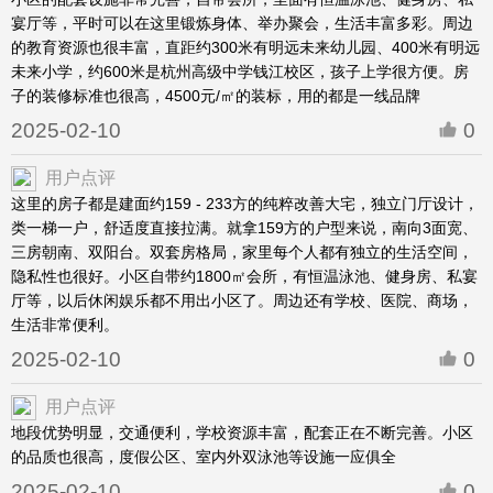
宴厅等，平时可以在这里锻炼身体、举办聚会，生活丰富多彩。周边
的教育资源也很丰富，直距约300米有明远未来幼儿园、400米有明远
未来小学，约600米是杭州高级中学钱江校区，孩子上学很方便。房
子的装修标准也很高，4500元/㎡的装标，用的都是一线品牌
2025-02-10
0
用户点评
这里的房子都是建面约159 - 233方的纯粹改善大宅，独立门厅设计，
类一梯一户，舒适度直接拉满。就拿159方的户型来说，南向3面宽、
三房朝南、双阳台。双套房格局，家里每个人都有独立的生活空间，
隐私性也很好。小区自带约1800㎡会所，有恒温泳池、健身房、私宴
厅等，以后休闲娱乐都不用出小区了。周边还有学校、医院、商场，
生活非常便利。
2025-02-10
0
用户点评
地段优势明显，交通便利，学校资源丰富，配套正在不断完善。小区
的品质也很高，度假公区、室内外双泳池等设施一应俱全
2025-02-10
0