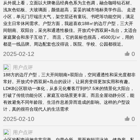
从外观上看，立面以大牌奢品经典色系为主色调，融合咖啡钻石材、
浅灰色铝板、大玻璃面，颜值超高，妥妥的城市地标美学作品。 走进
小区，单元门厅端庄大气，架空层还有童玩、书吧等功能空间，满足
业主日常休闲需求。户型方面，我超喜欢188㎡的边厅户型，三大开
间朝南、双阳台，采光和通透性极佳。开放式中西双厨+岛台，太适合
家庭聚会和亲子互动了。 而且，它的装标也很高，4500元/㎡，用的
都是一线品牌。周边配套也没得说，医院、学校、公园都很近。
2025-02-12
0
用户点评
188方的边厅户型，三大开间朝南+双阳台，空间通透性和采光度都非
常好。开放式中西双厨+岛台的设计，让厨房变得更加实用和有趣。
LDKB公区联动一体化，从多元化餐客厅到约7.5米的情景化大阳台，
打破了传统功能分区，家庭互动场景更丰富。而且全屋动静分区，能
有效避免不同年龄段、生活作息差异而造成的影响。这样的户型设
计，真的很符合现代人的生活需求
2025-02-10
0
用户点评
小区的配套设施非常完善，自带会所，里面有恒温泳池、健身房、私