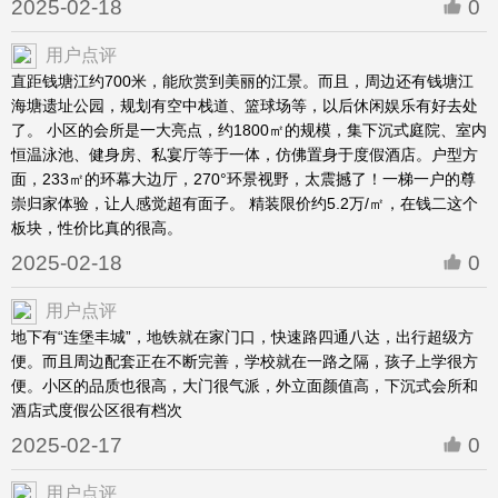
2025-02-18
0
用户点评
直距钱塘江约700米，能欣赏到美丽的江景。而且，周边还有钱塘江
海塘遗址公园，规划有空中栈道、篮球场等，以后休闲娱乐有好去处
了。 小区的会所是一大亮点，约1800㎡的规模，集下沉式庭院、室内
恒温泳池、健身房、私宴厅等于一体，仿佛置身于度假酒店。户型方
面，233㎡的环幕大边厅，270°环景视野，太震撼了！一梯一户的尊
崇归家体验，让人感觉超有面子。 精装限价约5.2万/㎡，在钱二这个
板块，性价比真的很高。
2025-02-18
0
用户点评
地下有“连堡丰城”，地铁就在家门口，快速路四通八达，出行超级方
便。而且周边配套正在不断完善，学校就在一路之隔，孩子上学很方
便。小区的品质也很高，大门很气派，外立面颜值高，下沉式会所和
酒店式度假公区很有档次
2025-02-17
0
用户点评