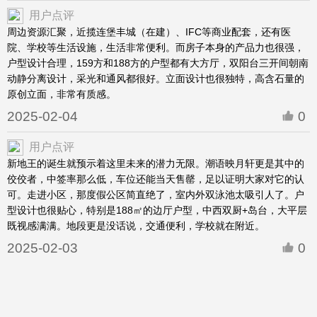
用户点评
周边资源汇聚，近揽连堡丰城（在建）、IFC等商业配套，还有医
院、学校等生活设施，生活非常便利。而房子本身的产品力也很强，
户型设计合理，159方和188方的户型都有大方厅，双阳台三开间朝南
动静分离设计，采光和通风都很好。立面设计也很独特，高含石量的
原创立面，非常有质感。
2025-02-04
0
用户点评
新地王的诞生就预示着这里未来的潜力无限。潮语映月轩更是其中的
佼佼者，中签率那么低，车位还能当天售罄，足以证明大家对它的认
可。走进小区，那度假公区简直绝了，室内外双泳池太吸引人了。户
型设计也很贴心，特别是188㎡的边厅户型，中西双厨+岛台，大平层
既视感满满。地段更是没话说，交通便利，学校就在附近。
2025-02-03
0