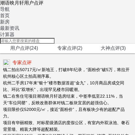
潮语映月轩用户点评
导航
首页
新房
最新资讯
计算器
用户点评(24)
专家点评(2)
大神点评(3)
专家点评
钱二拍出50717元/㎡新地王，打破8年纪录，“面粉价”破5万，将拉开
杭州核心区土拍高潮序幕。
杭州二手房17年来“银十”楼市数据首超“金九”，10月商品房成交同
比、环比“双增长”，出现罕见楼市回暖潮。
钱二在售住宅项目潮语映月轩选房结束，中签率低至22.11%，当
天“车位同罄”，反映改善群体对钱二板块宜居的超强信心。
项目限价仅52000元/㎡，接近“面粉价”，且有板块少有的超配产品
力。
项目有华丽精致、对标星级酒店的度假公区，有室内外双泳池、奢石
背景墙、精装大牌等超配精装。