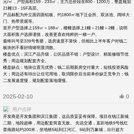
元/㎡，户型面积159 - 233㎡，主力总价段在800 - 1200万，整盘规划
21幢13 - 15F高层。
产品标配为外立面四面铝板、约1800㎡地下泛会所、双泳池、阔绰大
门、热带景观等。
首开户型选择上159㎡＞188㎡，楼幢选择上1幢＞21幢＞2幢，说明
大面积客户选择谨慎，改善更喜欢纯粹的一梯一户。
最终叫号至339号售罄，选房速度不算快，但相比上半年客户对钱二
板块的不看好情绪明显消散。
楼盘优点：滨江产品升级，公区品质不错；户型设计、精装修细节优
秀；周边规划配套齐全。
楼盘缺点：地块位置无优势；钱二后期新房交付量大，短线投资风险
大；周边还有待出让住宅用地，取消限价后当前单价缺乏竞争力；钱
二发展速度慢，规划配套落地缓慢。
2025-02-10
0
用户点评
开发商是开发集团和滨江集团，这品质妥妥有保障。项目在钱江新城
二期，地段超棒，周边配套简直无敌。 先说交通，直距地铁9号线红
普南路站约200米，坐地铁5站到江河汇、6站到万象城，出行超方