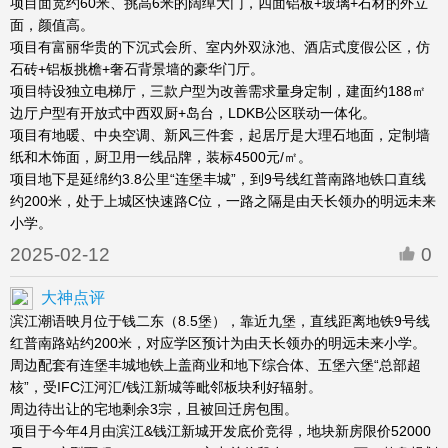
项目面宽约60米、挑高6米的阔绰大门，四面铝板+玻璃+石材的外立
面，颜值高。
项目有富丽华贵的下沉式会所、室内外双泳池、酒店式度假公区，仿
石砖+铝板挑檐+奢石背景墙的豪华门厅。
项目特设独立电梯厅，三款户型为改善需求量身定制，建面约188㎡
边厅户型有开放式中西双厨+岛台，LDKB公区联动一体化。
项目有地暖、中央空调、新风三件套，起居厅是大理石地面，定制墙
纸和木饰面，厨卫用一线品牌，装标4500元/㎡。
项目地下是延绵约3.8公里“连堡丰城”，到9号线红普南路地铁口直线
约200米，处于上城区快速路C位，一路之隔是由天长领办的明远未来
小学。
2025-02-12
0
大神点评
滨江潮语映月位于钱二东（8.5堡），靠近九堡，直线距离地铁9号线
红普南路站约200米，对应学区预计为由天长领办的明远未来小学。
周边配套有连堡丰城地铁上盖商业和地下综合体、五堡六堡“总部超
核”，受IFC江河汇/钱江新城等毗邻板块利好辐射。
周边待出让的宅地剩余3宗，且被回迁房包围。
项目于今年4月由滨江&钱江新城开发底价竞得，地块新房限价52000