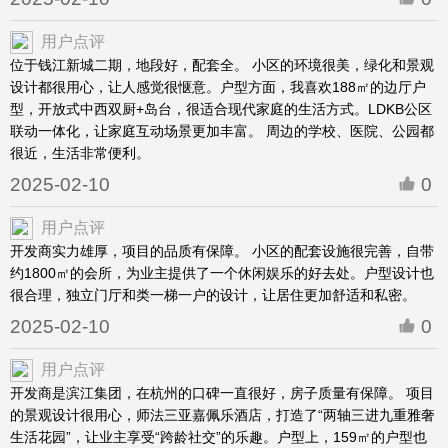
用户点评
位于钱江新城二期，地段好，配套全。 小区的环境很美，绿化和景观
设计都很用心，让人感觉很惬意。户型方面，我喜欢188㎡的边厅户
型，开放式中西双厨+岛台，很适合现代家庭的生活方式。LDKB公区
联动一体化，让家庭互动场景更加丰富。 周边的学校、医院、公园都
很近，生活非常便利。
2025-02-10
0
用户点评
开发商实力雄厚，项目的品质有保障。 小区的配套设施很完善，自带
约1800㎡的会所，为业主提供了一个休闲娱乐的好去处。户型设计也
很合理，独立门厅和类一梯一户的设计，让居住更加舒适和私密。
2025-02-10
0
用户点评
开发商是滨江集团，在杭州的口碑一直很好，房子质量有保障。 项目
的景观设计很用心，师法三亚嘉佩乐酒店，打造了“两轴三进九重雅奢
生活花园”，让业主享受“跨龄社交”的乐趣。户型上，159㎡的户型也