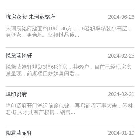
杭房众安·未珂宸铭府
2024-06-26
未珂宸铭府建面约108-136方，1.8容积率精装小高层，
更低密、更亲地。坚持以品质...
悦黛蓝翰轩
2024-02-25
悦黛蓝翰轩规划3幢6F洋房，共69户，目前已经现房实
景呈现，前期项目姊妹盘阅君...
埠印贤府
2024-02-21
埠印贤府开门鸿运前途似锦，再启征程万事大吉，闲林
老街|人才共有产权房，销售...
阅君蓝丽轩
2024-01-19