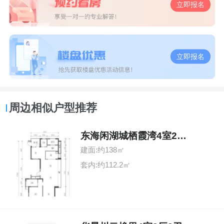
立即报名
立即报名
周边相似户型推荐
东海闲湖城栖霞湾4室2厅2卫
建面:约138㎡
套内:约112.2㎡