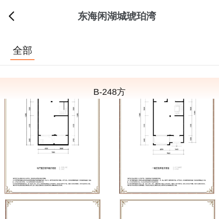
东海闲湖城琥珀湾
全部
B-248方