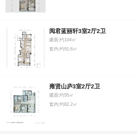
阅君蓝丽轩3室2厅2卫
建面:约104㎡
套内:约91.6㎡
雍贤山庐3室2厅2卫
建面:约95㎡
套内:约82.2㎡