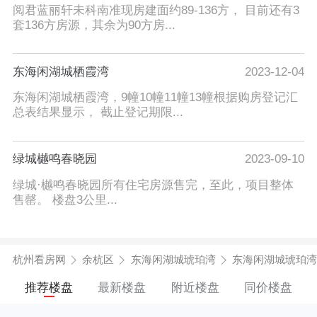
阅君蓝丽轩未科南准现房建面约89-136方， 目前还有3
套136方房源，其余为90方房...
东海闲湖城栖霞湾
2023-12-04
东海闲湖城栖霞湾，9幢10幢11幢13幢根据购房登记汇
总表结果显示， 截止登记期限...
绿城樾鸣春晓园
2023-09-10
绿城·樾鸣春晓园所有住宅房源售完，至此，项目整体
售罄。 楼盘3公里...
杭州看房网
余杭区
东海闲湖城琥珀湾
东海闲湖城琥珀湾
推荐楼盘
最新楼盘
附近楼盘
同价楼盘