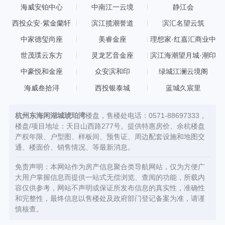
海威安铂中心
中南江一云境
静江会
西投众安·紫金蘭轩
滨江揽潮誉道
滨汇名望云筑
中家德玺尚座
美睿金座
理想家·红嘉汇商业中
心
世茂璞云东方
灵龙艺音金座
滨江海潮望月城·潮印
中豪悦和金座
众安滨和印
绿城江澜云境阁
海威叁拾浔
西投银泰城
蓝城久宸里
杭州东海闲湖城琥珀湾
楼盘，售楼处电话：0571-88697333，
楼盘/项目地址：天目山西路277号。提供特惠房价、余杭楼盘
产权年限、户型图、样板间、预售证、周边配套设施和地图交
通、楼面价、销售情况、等最新消息。
免责声明：本网站作为房产信息聚合类导航网站，仅为方便广
大用户掌握信息而提供一站式无偿浏览、查阅的功能，所载内
容仅供参考，网站不声明或保证所发布信息的真实性，准确性
和完整性，最终信息以售楼处及政府部门登记备案为准，请谨
慎核查。