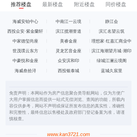
推荐楼盘
最新楼盘
附近楼盘
同价楼盘
海威安铂中心
中南江一云境
静江会
西投众安·紫金蘭轩
滨江揽潮誉道
滨汇名望云筑
中家德玺尚座
美睿金座
理想家·红嘉汇商业中
心
世茂璞云东方
灵龙艺音金座
滨江海潮望月城·潮印
中豪悦和金座
众安滨和印
绿城江澜云境阁
海威叁拾浔
西投银泰城
蓝城久宸里
免责声明：本网站作为房产信息聚合类导航网站，仅为方便广
大用户掌握信息而提供一站式无偿浏览、查阅的功能，所载内
容仅供参考，网站不声明或保证所发布信息的真实性，准确性
和完整性，最终信息以售楼处及政府部门登记备案为准，请谨
慎核查。
www.kan3721.com