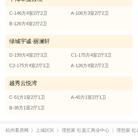
C-146方4室2厅2卫
A-106方3室2厅2卫
B-126方4室2厅2卫
绿城宇诚·丽澜轩
D-199方4室2厅3卫
C1-175方4室2厅3卫
C2-175方4室2厅3卫
A-126方4室2厅2卫
越秀云悦湾
C-51方1室2厅1卫
A-45方1室2厅1卫
B-36方1室2厅1卫
杭州看房网
上城区区
理想家·红嘉汇商业中心
理想家·