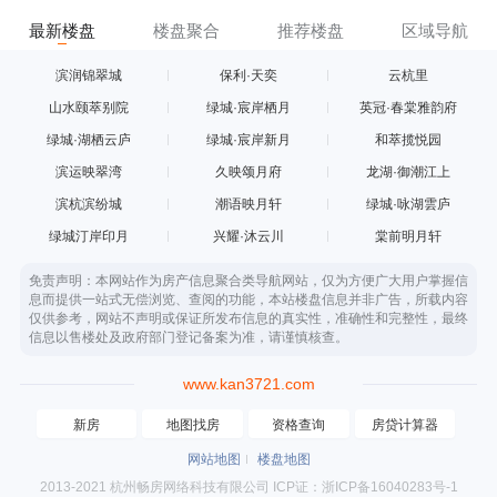
最新楼盘
楼盘聚合
推荐楼盘
区域导航
滨润锦翠城
保利·天奕
云杭里
山水颐萃别院
绿城·宸岸栖月
英冠·春棠雅韵府
绿城·湖栖云庐
绿城·宸岸新月
和萃揽悦园
滨运映翠湾
久映颂月府
龙湖·御潮江上
滨杭滨纷城
潮语映月轩
绿城·咏湖雲庐
绿城汀岸印月
兴耀·沐云川
棠前明月轩
免责声明：本网站作为房产信息聚合类导航网站，仅为方便广大用户掌握信
息而提供一站式无偿浏览、查阅的功能，本站楼盘信息并非广告，所载内容
仅供参考，网站不声明或保证所发布信息的真实性，准确性和完整性，最终
信息以售楼处及政府部门登记备案为准，请谨慎核查。
www.kan3721.com
新房
地图找房
资格查询
房贷计算器
网站地图
楼盘地图
2013-2021 杭州畅房网络科技有限公司 ICP证：浙ICP备16040283号-1