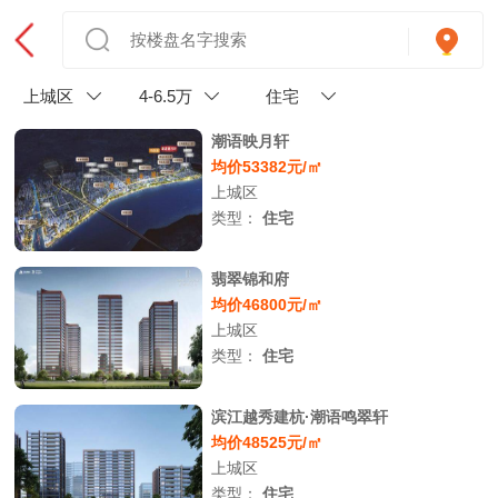
上城区
4-6.5万
住宅
潮语映月轩
均价53382元/㎡
上城区
类型：
住宅
翡翠锦和府
均价46800元/㎡
上城区
类型：
住宅
滨江越秀建杭·潮语鸣翠轩
均价48525元/㎡
上城区
类型：
住宅