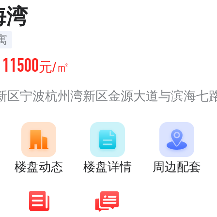
海湾
寓
11500
价
元/㎡
新区宁波杭州湾新区金源大道与滨海七
楼盘动态
楼盘详情
周边配套