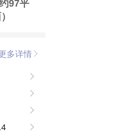
约97平
面）
更多详情
14