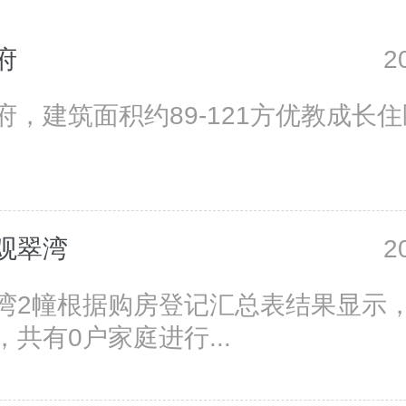
府
2
府，建筑面积约89-121方优教成长
观翠湾
2
湾2幢根据购房登记汇总表结果显示
共有0户家庭进行...