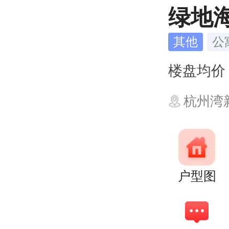
绿地
其他
公
楼盘均
杭州湾
户型图