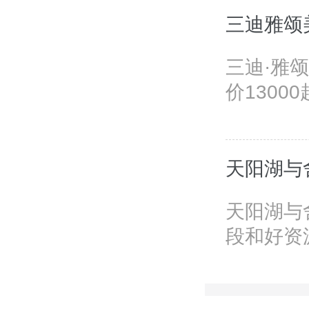
三迪雅颂
三迪·雅
价13000
天阳湖与
天阳湖与
段和好资