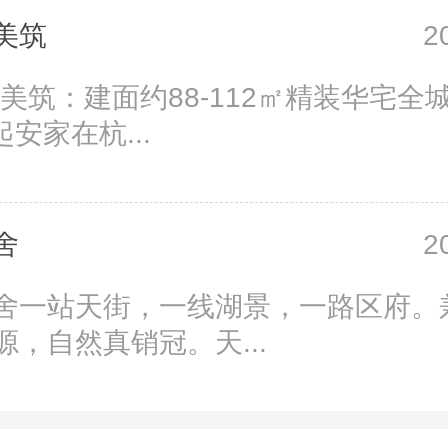
美筑
2
颂美筑：建面约88-112㎡精装华宅全
起安家在杭...
舍
2
舍一站天街，一线湖景，一路区府。
源，自然真销冠。天...