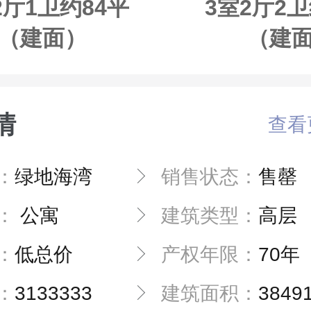
2厅1卫约84平
3室2厅2卫
（建面）
（建
情
查看
：
绿地海湾
销售状态：
售罄
：
公寓
建筑类型：
高层
：
低总价
产权年限：
70年
：
3133333
建筑面积：
3849