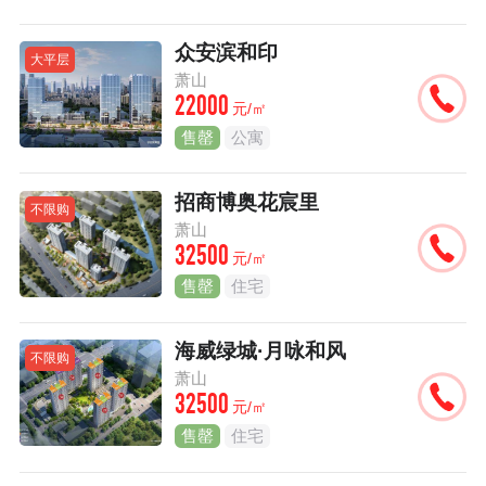
众安滨和印
大平层
萧山
22000
元/㎡
售罄
公寓
招商博奥花宸里
不限购
萧山
32500
元/㎡
售罄
住宅
海威绿城·月咏和风
不限购
萧山
32500
元/㎡
售罄
住宅