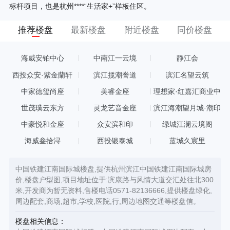
标杆项目，也是杭州****“生活家+”样板住区。
推荐楼盘
最新楼盘
附近楼盘
同价楼盘
海威安铂中心
中南江一云境
静江会
西投众安·紫金蘭轩
滨江揽潮誉道
滨汇名望云筑
中家德玺尚座
美睿金座
理想家·红嘉汇商业中
心
世茂璞云东方
灵龙艺音金座
滨江海潮望月城·潮印
中豪悦和金座
众安滨和印
绿城江澜云境阁
海威叁拾浔
西投银泰城
蓝城久宸里
中国铁建江南国际城楼盘,提供杭州滨江中国铁建江南国际城房
价,楼盘户型图,项目地址位于:滨康路与风情大道交汇处往北300
米,开发商为暂无资料,售楼电话0571-82136666,提供楼盘绿化,
周边配套,商场,超市,学校,医院,行,周边地图交通等楼盘信。
楼盘相关信息：