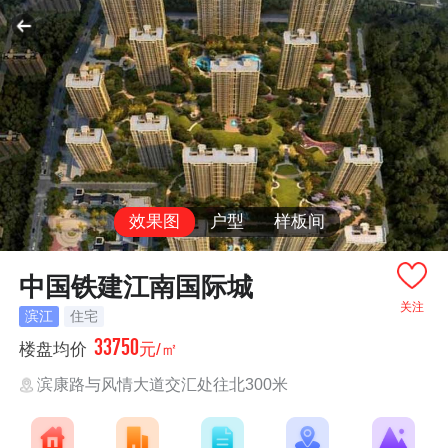
效果图
户型
样板间
中国铁建江南国际城
关注
滨江
住宅
33750
楼盘均价
元/㎡
滨康路与风情大道交汇处往北300米