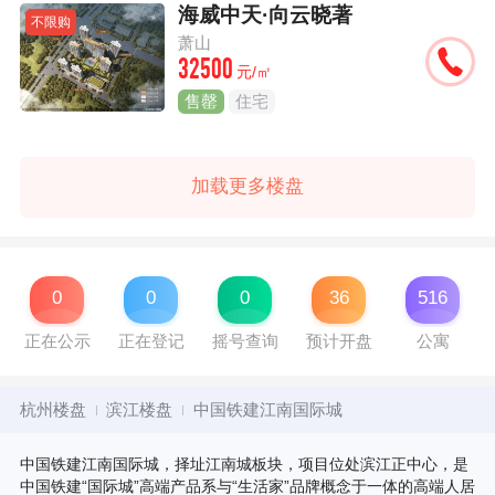
海威中天·向云晓著
不限购
萧山
32500
元/㎡
售罄
住宅
加载更多楼盘
0
0
0
36
516
正在公示
正在登记
摇号查询
预计开盘
公寓
杭州楼盘
滨江楼盘
中国铁建江南国际城
中国铁建江南国际城，择址江南城板块，项目位处滨江正中心，是
中国铁建“国际城”高端产品系与“生活家”品牌概念于一体的高端人居