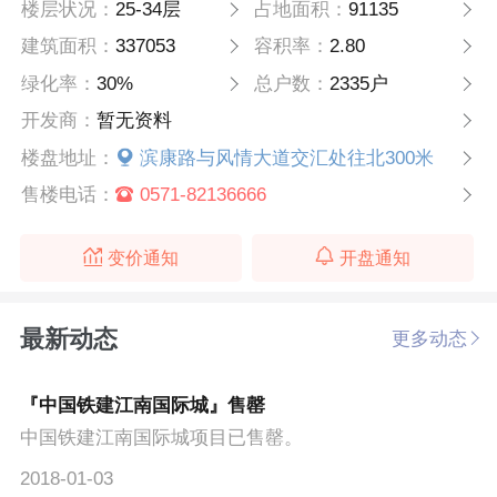
楼层状况：
25-34层
占地面积：
91135
建筑面积：
337053
容积率：
2.80
绿化率：
30%
总户数：
2335户
开发商：
暂无资料
楼盘地址：
滨康路与风情大道交汇处往北300米
售楼电话：
0571-82136666
变价通知
开盘通知
最新动态
更多动态
『中国铁建江南国际城』售罄
中国铁建江南国际城项目已售罄。
2018-01-03