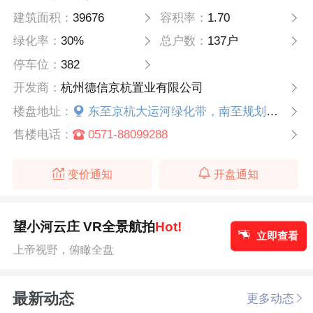
建筑面积：
39676
容积率：
1.70
绿化率：
30%
总户数：
137户
停车位：
382
开发商：
杭州德信京杭置业有限公司
楼盘地址：
东至京杭大运河绿化带，南至规划桥西拱宸桥单元GS0609-13地块，西至小河...
售楼电话：
0571-88099288
变价通知
开盘通知
望小河云庄 VR全景航拍
Hot!
立即查看
上帝视野，俯瞰全盘
最新动态
更多动态