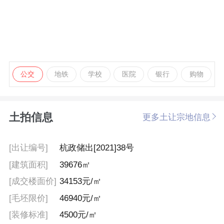
公交
地铁
学校
医院
银行
购物
土拍信息
更多土让宗地信息
[出让编号]
杭政储出[2021]38号
[建筑面积]
39676㎡
[成交楼面价]
34153元/㎡
[毛坯限价]
46940元/㎡
[装修标准]
4500元/㎡