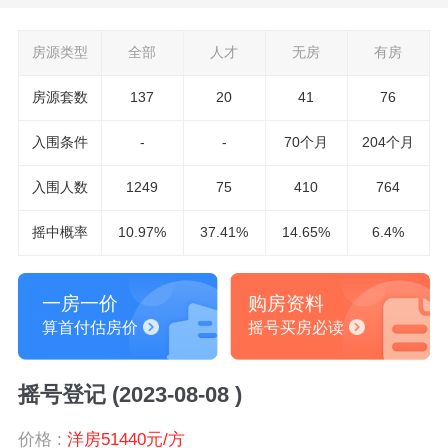
房源类型
全部
人才
无房
有房
房源套数
137
20
41
76
入围条件
-
-
70个月
204个月
入围
人数
1249
75
410
764
摇中概率
10.97%
37.41%
14.65%
6.4%
一房一价
购房资料
算首付估房价
摇号买房必读
摇号登记 (2023-08-08 )
价格 :
洋房51440元/方