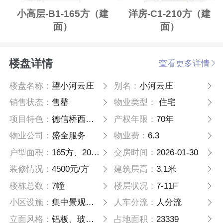
小高层-B1-165方（建
洋房-C1-210方（建
面）
面）
楼盘详情
查看更多详情
楼盘名称：
望小河云庄
别名：
小河云庄
销售状态：
售罄
物业类型：
住宅
项目特色：
德信桥西拱宸桥项目
产权年限：
70年
物业公司：
盛全服务
物业费：
6.3
户型面积：
165方、205方、214方、315方、330方
交房时间：
2026-01-30
装修情况：
4500元/方
建筑层高：
3.1米
楼栋总数：
7幢
楼层状况：
7-11F
小区设施：
集中景观水系、健身活动场地、文化活动 场地
人车分流：
人分流
立面风格：
铝板、玻璃、涂料
占地面积：
23339