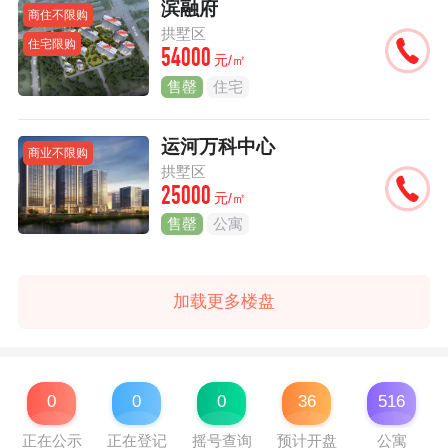
滨融府
商住不限购
拱墅区
住宅限购
54000
元/㎡
售罄
住宅
运河万科中心
商业不限购
拱墅区
25000
元/㎡
售罄
公寓
加载更多楼盘
0
0
0
36
516
正在公示
正在登记
摇号查询
预计开盘
公寓