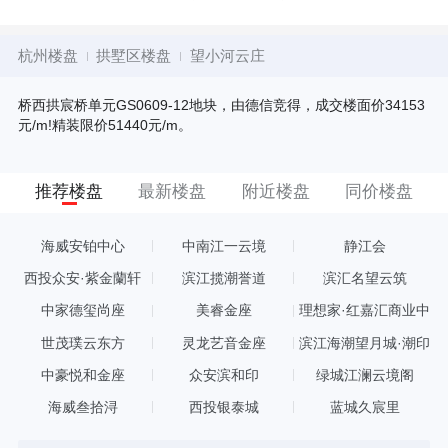
杭州楼盘
拱墅区楼盘
望小河云庄
桥西拱宸桥单元GS0609-12地块，由德信竞得，成交楼面价34153
元/m!精装限价51440元/m。
推荐楼盘
最新楼盘
附近楼盘
同价楼盘
海威安铂中心
中南江一云境
静江会
西投众安·紫金蘭轩
滨江揽潮誉道
滨汇名望云筑
中家德玺尚座
美睿金座
理想家·红嘉汇商业中
心
世茂璞云东方
灵龙艺音金座
滨江海潮望月城·潮印
中豪悦和金座
众安滨和印
绿城江澜云境阁
海威叁拾浔
西投银泰城
蓝城久宸里