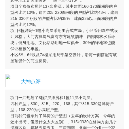
其中地上访客车位6个，地下车位370个。
项目全盘仅布局约137套房源，其中建面160-170面积段的户
型占比约10%，建面205-220面积段的户型占比约43%，建面
315-330面积段的户型占比约35%，建面335以上面积段的户
型占比约12%。
项目6幢洋房+1幢小高层采用围合式布局，小区采用新中式设
计风格，大门古典阔气富有东方建筑韵味，内部园林水系环
绕，健身用地、文化活动用地一应俱全，30%的绿地率也能
保证植被的丰盈。
小区5#、6#以及7#楼采用局部架空设计，沿河一侧搭配有坡
屋顶设计的商业裙房。
大神点评
项目一共规划了6幢7层洋房和1幢11层小高层。
四种户型，330、315、220、168，其中315-330是洋房户
型，168-220为小高层户型。
目前我们也拿到了洋房的户型图（去年的设计方案，今年的
还未出街，但没什么太大区别），315和330在格局方面几乎
没有区别，都是五房五卫，三房朝南，北面一个次卧一个家