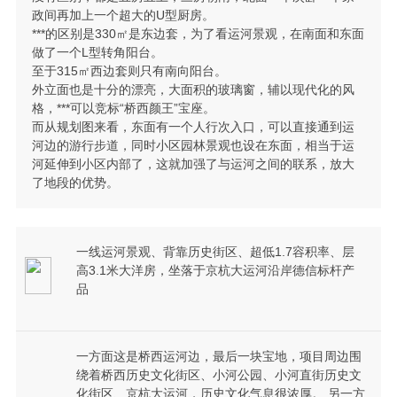
政间再加上一个超大的U型厨房。
***的区别是330㎡是东边套，为了看运河景观，在南面和东面
做了一个L型转角阳台。
至于315㎡西边套则只有南向阳台。
外立面也是十分的漂亮，大面积的玻璃窗，辅以现代化的风
格，***可以竞标“桥西颜王”宝座。
而从规划图来看，东面有一个人行次入口，可以直接通到运
河边的游行步道，同时小区园林景观也设在东面，相当于运
河延伸到小区内部了，这就加强了与运河之间的联系，放大
了地段的优势。
一线运河景观、背靠历史街区、超低1.7容积率、层
高3.1米大洋房，坐落于京杭大运河沿岸德信标杆产
品
一方面这是桥西运河边，最后一块宝地，项目周边围
绕着桥西历史文化街区、小河公园、小河直街历史文
化街区、京杭大运河，历史文化气息很浓厚。 另一方