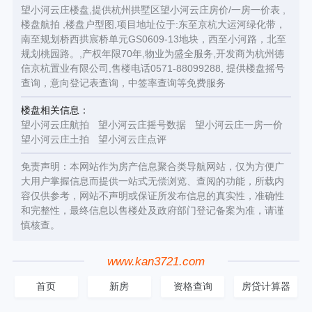
望小河云庄楼盘,提供杭州拱墅区望小河云庄房价/一房一价表 ,
楼盘航拍 ,楼盘户型图,项目地址位于:东至京杭大运河绿化带，
南至规划桥西拱宸桥单元GS0609-13地块，西至小河路，北至
规划桃园路。,产权年限70年,物业为盛全服务,开发商为杭州德
信京杭置业有限公司,售楼电话0571-88099288, 提供楼盘摇号
查询，意向登记表查询，中签率查询等免费服务
楼盘相关信息：
望小河云庄航拍
望小河云庄摇号数据
望小河云庄一房一价
望小河云庄土拍
望小河云庄点评
免责声明：本网站作为房产信息聚合类导航网站，仅为方便广
大用户掌握信息而提供一站式无偿浏览、查阅的功能，所载内
容仅供参考，网站不声明或保证所发布信息的真实性，准确性
和完整性，最终信息以售楼处及政府部门登记备案为准，请谨
慎核查。
www.kan3721.com
首页
新房
资格查询
房贷计算器