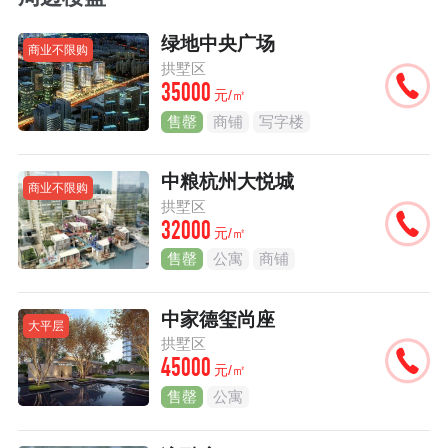
绿地中央广场
商业不限购
拱墅区
35000
元/㎡
售罄
商铺
写字楼
中粮杭州大悦城
商业不限购
拱墅区
32000
元/㎡
售罄
公寓
商铺
中家德玺尚座
大平层
拱墅区
45000
元/㎡
售罄
公寓