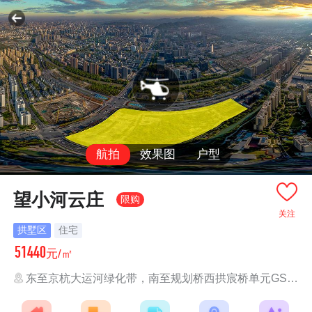
航拍
效果图
户型
望小河云庄
限购
关注
拱墅区
住宅
51440
元/㎡
东至京杭大运河绿化带，南至规划桥西拱宸桥单元GS0609-13地块，西至小河...