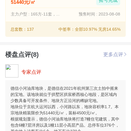
摇号完成
51440元/㎡
主力户型 : 165方-11套，...
预售时间 : 2023-08-08
总套数：137
中签率：全部10.97% 无房14.65%
楼盘点评(8)
更多点评
专家点评
德信小河油库地块，是德信在2021年杭州第三次土拍中摇来
的宝地。该地块就位于拱墅区拱宸桥西核心地段，是区域内
少数具备可开发条件、地块方正沿河的稀缺宅地。
地块位于京杭大运河以西，小河路以东，地块容积率1.7。本
宗地块精装限价为51440元/㎡，装标4500元/㎡。
根据规划显示，德信小河油库地块将打造7幢住宅建筑，其中
包含6幢7层洋房以及1幢11层小高层产品。总停车位376个，