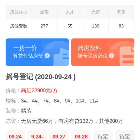
房源类型
全部
人才
无房
有房
房源套数
277
55
139
83
一房一价
购房资料
算首付估房价
摇号买房必读
摇号登记 (2020-09-24 )
价格 :
高层22900元/方
楼栋 :
3#、4#、7#、8#、9#、10#、11#
装修 :
精装
冻资 :
无房无贷66万，有房有贷132万，其他200万
09.24
9.24-
09.27
09.28
待定
待定