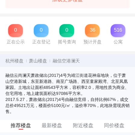
0
0
0
36
516
正在公示
正在登记
摇号查询
预计开盘
公寓
杭州楼盘
萧山楼盘
融信空港澜天
融信云尚澜天萧政储出(2017)4号为靖江街道花神庙地块，位于萧
山空港新城，东至新港路、南至广场路、西至童家殿湾、北至凤凰
家园。土地出让面积48543平方米，容积率2.0，用地性质为商业、
住宅用地，地上建筑面积达97086平方米。
2017.5.27，萧政储出(2017)4号由融信竞得，自持比例67%，成交
总价49521万元，楼面价5100元/㎡，溢价率70%，此地块需现房销
售。
推荐楼盘
最新楼盘
附近楼盘
同价楼盘