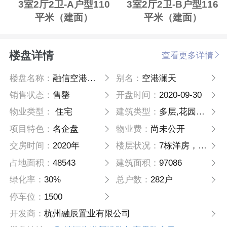
3室2厅2卫-A户型110
3室2厅2卫-B户型116
平米（建面）
平米（建面）
楼盘详情
查看更多详情
楼盘名称：
融信空港澜天
别名：
空港澜天
销售状态：
售罄
开盘时间：
2020-09-30
物业类型：
住宅
建筑类型：
多层,花园洋房
项目特色：
名企盘
物业费：
尚未公开
交房时间：
2020年
楼层状况：
7栋洋房，4栋小高层（自持）
占地面积：
48543
建筑面积：
97086
绿化率：
30%
总户数：
282户
停车位：
1500
开发商：
杭州融辰置业有限公司