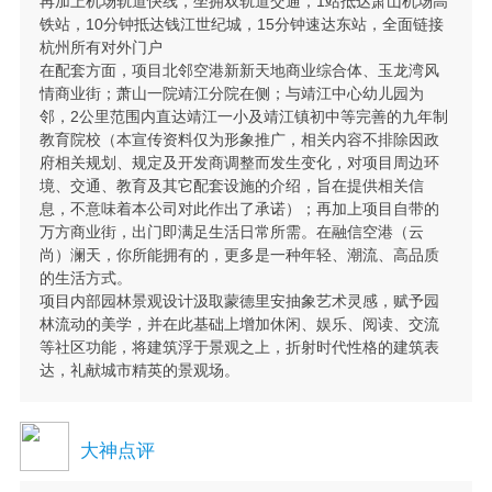
再加上机场轨道快线，坐拥双轨道交通，1站抵达萧山机场高
铁站，10分钟抵达钱江世纪城，15分钟速达东站，全面链接
杭州所有对外门户
在配套方面，项目北邻空港新新天地商业综合体、玉龙湾风
情商业街；萧山一院靖江分院在侧；与靖江中心幼儿园为
邻，2公里范围内直达靖江一小及靖江镇初中等完善的九年制
教育院校（本宣传资料仅为形象推广，相关内容不排除因政
府相关规划、规定及开发商调整而发生变化，对项目周边环
境、交通、教育及其它配套设施的介绍，旨在提供相关信
息，不意味着本公司对此作出了承诺）；再加上项目自带的
万方商业街，出门即满足生活日常所需。在融信空港（云
尚）澜天，你所能拥有的，更多是一种年轻、潮流、高品质
的生活方式。
项目内部园林景观设计汲取蒙德里安抽象艺术灵感，赋予园
林流动的美学，并在此基础上增加休闲、娱乐、阅读、交流
等社区功能，将建筑浮于景观之上，折射时代性格的建筑表
达，礼献城市精英的景观场。
大神点评