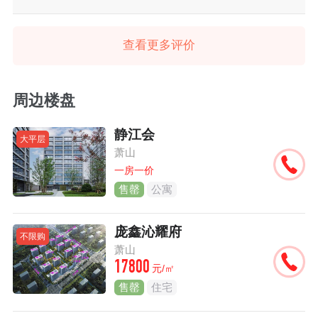
查看更多评价
周边楼盘
静江会
大平层
萧山
一房一价
售罄
公寓
庞鑫沁耀府
不限购
萧山
17800
元/㎡
售罄
住宅