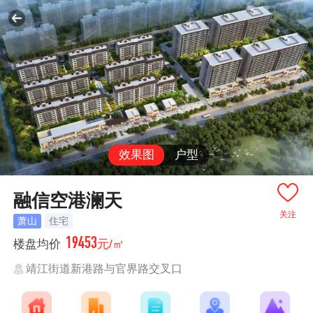
效果图
户型
融信空港澜天
关注
萧山
住宅
19453
楼盘均价
元/㎡
靖江街道新港路与官界路交叉口