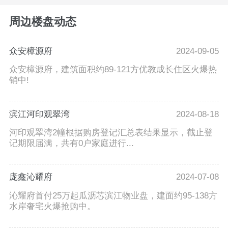
周边楼盘动态
众安樟源府
2024-09-05
众安樟源府，建筑面积约89-121方优教成长住区火爆热
销中!
滨江河印观翠湾
2024-08-18
河印观翠湾2幢根据购房登记汇总表结果显示，截止登
记期限届满，共有0户家庭进行...
庞鑫沁耀府
2024-07-08
沁耀府首付25万起瓜沥芯滨江物业盘，建面约95-138方
水岸奢宅火爆抢购中。