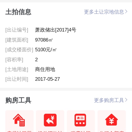
土拍信息
更多土让宗地信息
[出让编号]
萧政储出[2017]4号
[建筑面积]
97086㎡
[成交楼面价]
5100元/㎡
[容积率]
2
[土地用途]
商住用地
[出让时间]
2017-05-27
购房工具
更多购房工具