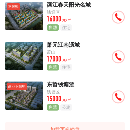
滨江春天阳光名城
不限购
钱塘区
16000
元/㎡
售罄
住宅
萧元江南沥城
萧山
17000
元/㎡
售罄
住宅
东哲钱塘滙
商业不限购
钱塘区
15000
元/㎡
售罄
公寓
加载更多楼盘