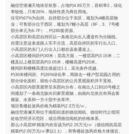
融信空港澜天地块呈矩形，占地约4.85万方，容积率2，绿化
率较低，只有26%，地块性质为商住用地。
住宅约67%为自持。自持部分位于东区，规划为4幢高层物
业；可售部分位于西区，规划为7幢小高层（8F，3、7号楼
部分单元为6-7F），约280套房源。
小高层区和高层自持区以一条南北向出入通道作为分隔线。
但需注意这条道路人车不分流，高层自持区的车行出入口、
小高层区的东门人行出入口都在该条通道上。
小高层区楼间距约30米；层高方面，一楼层高约3.15米，二
楼及以上楼层层高约3.05米，楼幢高度约25米。
楼间距和楼幢高度比值超过1:1，采光条件优越。
约30米楼间距、约26%绿化率，再除去一楼户型花园占用的
部分绿化面积，留给小高层区的公共景观面积并不宽裕。
小高层区内部景观带呈东西向分布，在南出入口到10号楼之
间规划了一条南北纵向归家景观轴，由南向北依次布局会客
廊架、水系和一方小型中央草坪。
项目售楼处放风价格为精装约2.3万元/㎡。
融信空港澜天和位于南阳街道的德信阅杭、德信时代公馆同
处临空经济示范区，或沿用德信阅杭的价格体系。
那么小高层8F精装均价应该为约2.25万元/㎡（德信阅杭高层
精装约2.05万元/㎡乘以1.1），和售楼处放风价格大体接近。