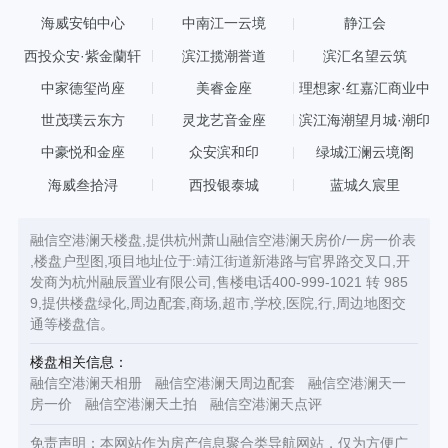
海威安铂中心
中南江一云境
静江会
西投众安·紫金蘭轩
滨江揽潮誉道
滨汇名望云筑
中家德玺尚座
美睿金座
理想家·红嘉汇商业中
心
世茂璞云东方
灵龙艺音金座
滨江海潮望月城·潮印
中豪悦和金座
众安滨和印
绿城江澜云境阁
海威叁拾浔
西投银泰城
蓝城久宸里
融信空港澜天楼盘,提供杭州萧山融信空港澜天房价/一房一价表
,楼盘户型图,项目地址位于:靖江街道新港路与官界路交叉口,开
发商为杭州融辰置业有限公司,售楼电话400-999-1021 转 985
9,提供楼盘绿化,周边配套,商场,超市,学校,医院,行,周边地图交
通等楼盘信。
楼盘相关信息：
融信空港澜天相册
融信空港澜天周边配套
融信空港澜天一
房一价
融信空港澜天土拍
融信空港澜天点评
免责声明：本网站作为房产信息聚合类导航网站，仅为方便广