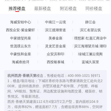
推荐楼盘
最新楼盘
附近楼盘
同价楼盘
海威安铂中心
中南江一云境
静江会
西投众安·紫金蘭轩
滨江揽潮誉道
滨汇名望云筑
中家德玺尚座
美睿金座
理想家·红嘉汇商业中
心
世茂璞云东方
灵龙艺音金座
滨江海潮望月城·潮印
中豪悦和金座
众安滨和印
绿城江澜云境阁
海威叁拾浔
西投银泰城
蓝城久宸里
杭州西房·香栖天第
楼盘，售楼处电话：400-999-1021 转971
1，楼盘/项目地址：下城区香积寺东路与费家塘路交汇处向北2
00米。提供特惠房价、拱墅区楼盘产权年限、户型图、样板
间、VR航拍、预售证、周边配套设施和地图交通、楼面价、销
售情况、等最新消息。
西房·香栖天第建面112.6方4室2厅2卫户型，套内面积104.9
方，得房率82%，赠送面积7.7方，含赠送得房率88%，空间评