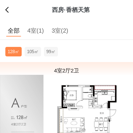
西房·香栖天第
全部
4室(1)
3室(2)
128㎡
105㎡
99㎡
4室2厅2卫