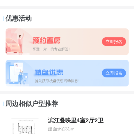
优惠活动
立即报名
立即报名
周边相似户型推荐
滨江叠映里4室2厅2卫
建面:约131㎡