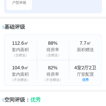
户型评级
基础评级
112.6㎡
88%
7.7㎡
套内面积
得房率
面积赠送
（含赠送）
（含赠送）
104.9㎡
82%
4室2厅2卫
套内面积
得房率
厅室配置
（不含赠送）
（不含赠送）
优秀
空间评级：
优秀