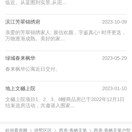
临近。从蓝图到实景,从泥...
滨江芳翠锦绣府
2023-10-09
亲爱的芳翠锦绣家人: 展信欢颜，字鉴真心! 时序更迭，
万物逐渐成熟。美好的家...
绿城春来枫华
2023-05-29
春来枫华公寓近日交付。
地上文樾上院
2023-01-10
文樾上院项目1、2、3、6幢商品房已于2022年12月1日
结束选房活动，共邀请入围家...
杭州看房网
拱墅区区
西房·香栖天第
西房·香栖天第户型