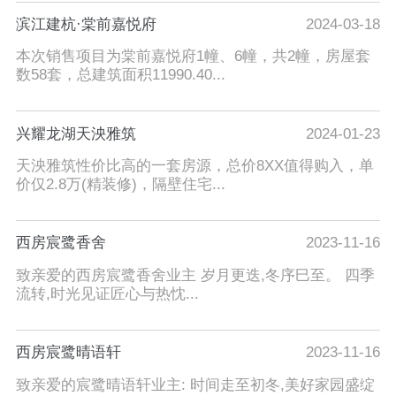
滨江建杭·棠前嘉悦府
2024-03-18
本次销售项目为棠前嘉悦府1幢、6幢，共2幢，房屋套
数58套，总建筑面积11990.40...
兴耀龙湖天泱雅筑
2024-01-23
天泱雅筑性价比高的一套房源，总价8XX值得购入，单
价仅2.8万(精装修)，隔壁住宅...
西房宸鹭香舍
2023-11-16
致亲爱的西房宸鹭香舍业主 岁月更迭,冬序巳至。 四季
流转,时光见证匠心与热忱...
西房宸鹭晴语轩
2023-11-16
致亲爱的宸鹭晴语轩业主: 时间走至初冬,美好家园盛绽