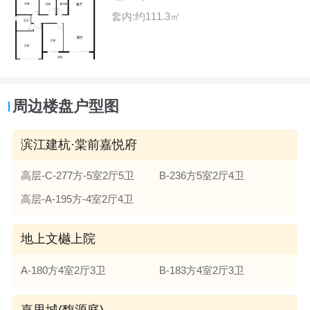
套内:约111.3㎡
周边楼盘户型图
滨江建杭·棠前嘉悦府
高层-C-277方-5室2厅5卫
B-236方5室2厅4卫
高层-A-195方-4室2厅4卫
地上文樾上院
A-180方4室2厅3卫
B-183方4室2厅3卫
嘉里城(馥源庭)