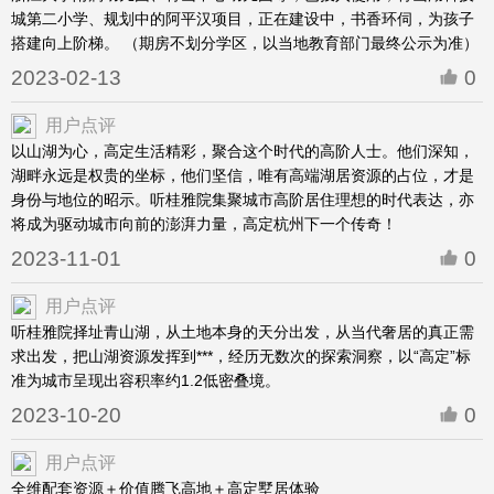
城第二小学、规划中的阿平汉项目，正在建设中，书香环伺，为孩子
搭建向上阶梯。 （期房不划分学区，以当地教育部门最终公示为准）
2023-02-13
0
用户点评
以山湖为心，高定生活精彩，聚合这个时代的高阶人士。他们深知，
湖畔永远是权贵的坐标，他们坚信，唯有高端湖居资源的占位，才是
身份与地位的昭示。听桂雅院集聚城市高阶居住理想的时代表达，亦
将成为驱动城市向前的澎湃力量，高定杭州下一个传奇！
2023-11-01
0
用户点评
听桂雅院择址青山湖，从土地本身的天分出发，从当代奢居的真正需
求出发，把山湖资源发挥到***，经历无数次的探索洞察，以“高定”标
准为城市呈现出容积率约1.2低密叠境。
2023-10-20
0
用户点评
全维配套资源＋价值腾飞高地＋高定墅居体验