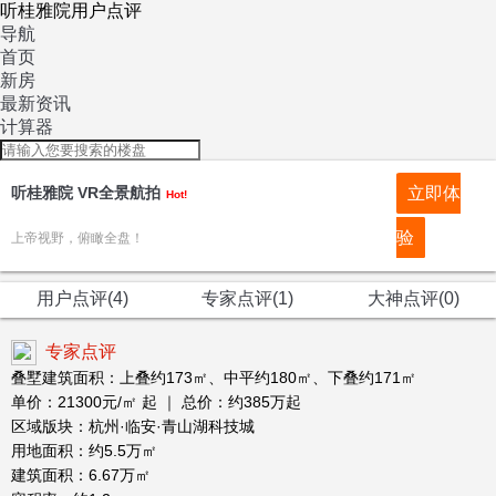
听桂雅院用户点评
导航
首页
新房
最新资讯
计算器
听桂雅院 VR全景航拍
立即体
Hot!
验
上帝视野，俯瞰全盘！
用户点评(4)
专家点评(1)
大神点评(0)
专家点评
叠墅建筑面积：上叠约173㎡、中平约180㎡、下叠约171㎡
单价：21300元/㎡ 起 ｜ 总价：约385万起
区域版块：杭州·临安·青山湖科技城
用地面积：约5.5万㎡
建筑面积：6.67万㎡