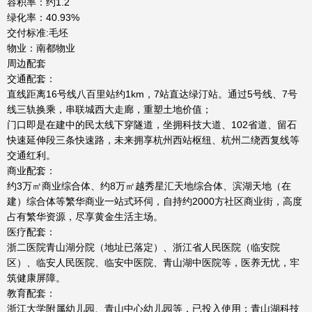
容积率：约1.2
绿化率：40.93%
交付标准:毛坯
物业：南都物业
周边配套
交通配套：
直线距离16号线八百里站约1km，7站直达绿汀站。通过5号线、7号
线三轨换乘，串联城西大走廊，重塑土地价值；
门口即是在建中的民太线下穿隧道，坐拥科技大道、102省道、留石
快速延伸段三条快速路，未来拥享杭州西站枢纽、杭州二绕西复线等
交通红利。
商业配套：
约3万㎡商业综合体、约8万㎡越秀星汇天地综合体、滨湖天地（在
建）综合体等繁华商业一站式环伺，自持约2000方社区商业街，高度
占有繁华资源，尽享黄金生活主场。
医疗配套：
浙二医院青山湖分院（地址已落定）、浙江省人民医院（临安院
区）、临安人民医院、临安中医院、青山湖中医院等，医养无忧，牢
筑健康屏障。
教育配套：
浙江大学附属幼儿园、青山中心幼儿园等，已投入使用；青山湖科技