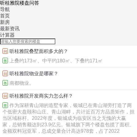
听桂雅院楼盘问答
导航
首页
新房
最新资讯
计算器
听桂雅院叠墅面积多大的？
问
上叠约173㎡、中平约180㎡、下叠约171㎡
答
听桂雅院物业是哪家？
问
南都物业。
答
听桂雅院开发商实力怎么样？
问
作为深耕青山湖的造墅专家，银城已在青山湖旁打造了两
答
个低密大盘颐和山庄、青山湖畔，共计近百万方品质矩作，担
当区域标杆。2022年度，银城成为临安区当之无愧的大赢
家，总销售额达到23.9亿元。银城旗下两个楼盘包揽了面积、
金额双料冠亚军，总成交量合计高达978套，占了2022