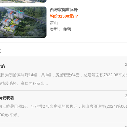
西房宸樾世际轩
均价31500元/㎡
萧山
类型：
住宅
态
滨屿
目为朗拾滨屿府14幢，共1幢，房屋套数64套，总建筑面积7822.08平
精装毛坯。高层面积及套...
向云晓著
向云晓著已领1#、4-7#共278套房源的预售证，萧山房预许字(2024)第00
00元/平米。