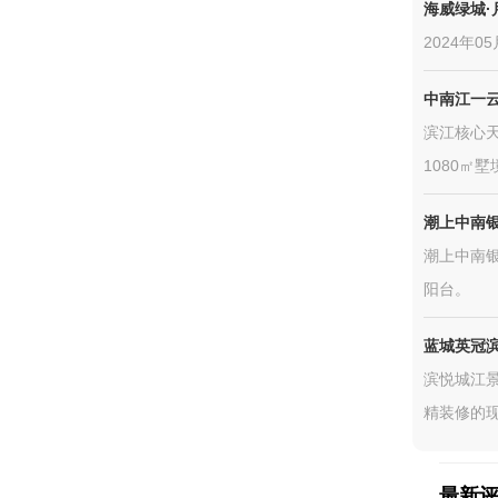
海威绿城·
2024年
中南江一
滨江核心天
1080㎡
潮上中南
潮上中南银
阳台。
蓝城英冠
滨悦城江景
精装修的现
最新