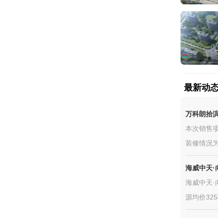
最新动
万科朗拾
本次销售项
装修情况为
海威中天·
海威中天·
源均价325