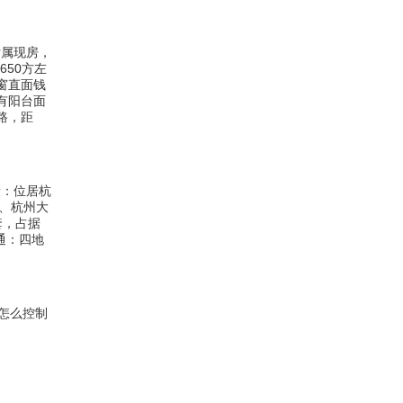
付属现房，
650方左
窗直面钱
有阳台面
路，距
地段：位居杭
、杭州大
套，占据
通：四地
怎么控制