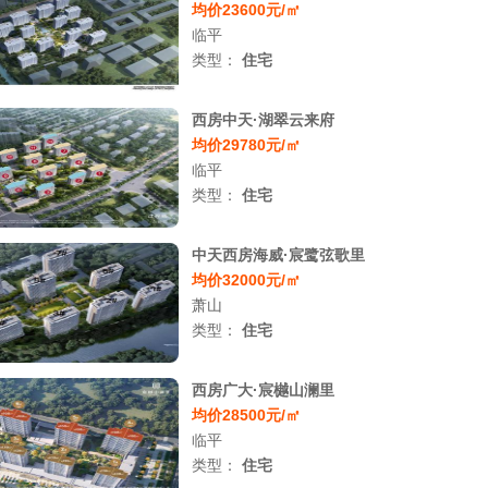
均价23600元/㎡
临平
类型：
住宅
西房中天·湖翠云来府
均价29780元/㎡
临平
类型：
住宅
中天西房海威·宸鹭弦歌里
均价32000元/㎡
萧山
类型：
住宅
西房广大·宸樾山澜里
均价28500元/㎡
临平
类型：
住宅