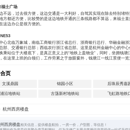
来福士广场
边不远，过去很方便，这边交通是一大利好，自驾其实现在除去特别堵特
地方都还方便，比较赞的是这边地铁开通的三条线路都不算远，来福士直
在这边办公是很方便的。
NE53
中心北临万象城，南临工商银行浙江省总行、浙商银行总行、华融金融浙
总部、交通银行总部；西临农行浙江省总部。这里是杭州金融中心的中心
换乘站位于大楼底下，是真正意义上的“地铁上盖物业”，同时，坐拥钱塘
，在这里上班的白领们，工作劳累之于放眼窗外，钱塘江一线江景便一览
聚合页
文溪鼎园
锦园小区
后珠辰秀嘉
浦沿地铁站
古荡新村地铁站
飞虹路地铁
杭州西房楼盘
州西房楼盘
相关信息，提供楼盘航拍，一房一价，户型图，等信息！
本网站作为房产信息聚合类导航网站，仅为方便广大用户掌握信息而提供一站式无偿