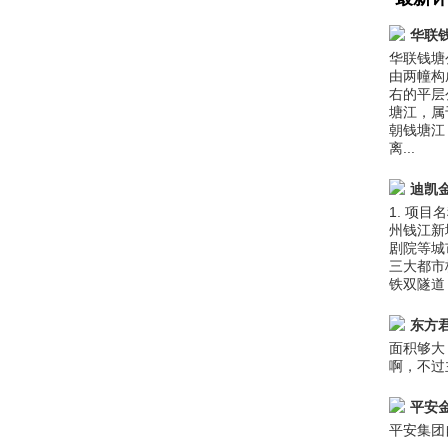
华联
华联钱塘
由两幢构
右的平层
塘江，属
朝钱塘江
离...
迪凯
1. 项目
州钱江新
剧院等城
三大都市
铁双隧道
东方
面积够大
啊，不过
平安
平安集团