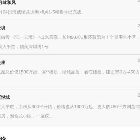
月咏和风
05月04日海威绿城:月咏和风1-5幢摇号已完成。
云境
街旁 《江一云境》 4.2米层高，长约50米U形环幕阳台！全景围合小区，约
墅境大平层，媲美深圳湾1号...
银座
座总价仅1500万起、滨**板块，绿城品质，看江楼盘，建面350方-450
滨悦城
大平层，面积从300平开始，价格也从1300万起。更大的480平方则是20
房，围合式小区，一层仅...
评论