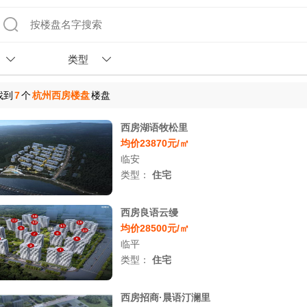
类型
找到
7
个
杭州西房楼盘
楼盘
西房湖语牧松里
均价23870元/㎡
临安
类型：
住宅
西房良语云缦
均价28500元/㎡
临平
类型：
住宅
西房招商·晨语汀澜里