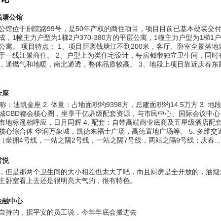
钱塘公馆
公馆位于剧院路99号，是50年产权的商住项目，项目目前已基本硬装交
成，1幢主力户型为1梯2户370-380方的平层公寓，1幢主力户型为1梯1户
公寓。 项目特点： 1、项目距离钱塘江不到200米，客厅、卧室全景落地
于一线江景商住。 2、户型上为类住宅设计，每房都带独立卫生间，同时
，通燃气和地暖，南北通透，整体品质较高。 3、地段上项目靠近庆春东
金座
名称：迪凯金座 2. 体量：占地面积约9398方，总建面积约14.5万方 3. 
城CBD都会核心圈，坐享千亿鼎级配套资源，与市民中心、国际会议中心
市地标遥相呼应，日月同辉 4. 配套：自带高端商业底商及五星级酒店配
核心综合体 华润万象城，凯德来福士广场，高德置地广场等。 5. 多维交
（坐拥4号线，一站之隔2号线，一站之隔7号线，两站之隔9号线；庆春...
君悦
，但是那两个卫生间的大小相差也太大了吧，而且厨房是全开放的，油烟
主卧室看上去还是很明亮大气的，很有特色。
金融中心
自持的，据平安的员工说，今年年底会搬进去