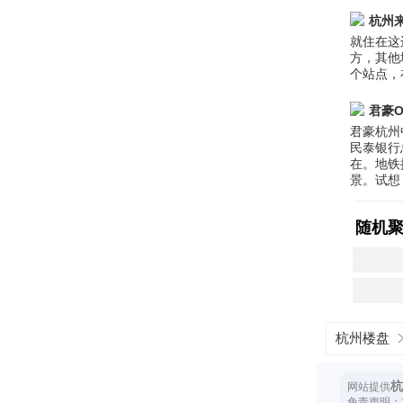
杭州
就住在这
方，其他
个站点，
君豪O
君豪杭州
民泰银行
在。地铁
景。试想
随机
杭州楼盘
杭
网站提供
免责声明：