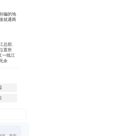
别偏的地
接就通两
江总部、
位置所
江一线江
无余
园
口
浏览、查阅