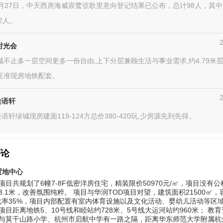
04月27日，中天西房海威宸鹭弦歌里意向登记结果已公布，总计98人，其中
2人。
时光会
城不止多一层空间更多一份自由,上下分层兼顾生活与事业需求,约4.79米
证准现房地铁配套。
桂语轩
语轩绿城现房建面119-124方总价380-420玩,少房源先到先得。
评论
置地中心
项目共规划了6幢7-8F低密洋房住宅，精装限价50970元/㎡，项目没有
3.1米，改善氛围纯粹。 项目与华润TOD项目对望，建筑面积21500㎡，
绿化率35%，项目内部配置有室内体育设施以及文化活动、婴幼儿活动等区域
项目距离地铁5、10号线和睦站约728米、5号线大运河站约960米； 教
与莫干山路小学、杭州市启航中学有一路之隔，距离华东师范大学附属杭