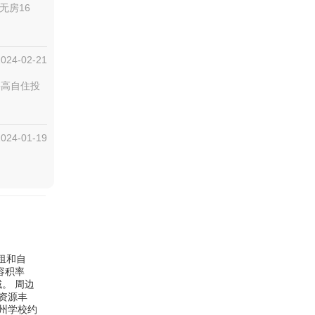
无房16
2024-02-21
层高自住投
2024-01-19
公租和自
容积率
。 周边
育资源丰
州学校约