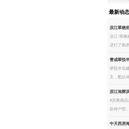
最新动
滨江翠栖
滨江·翠栖
进行了购房
赞成翠悦
翠悦半岛建
主，配以4幢
滨江旭辉
#滨奥南品
款神户型
中天西房海