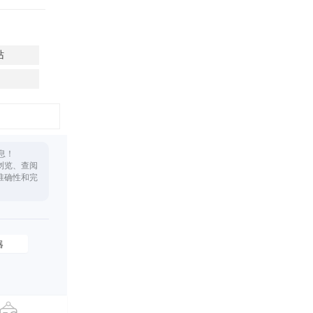
站
息！
浏览、查阅
准确性和完
器