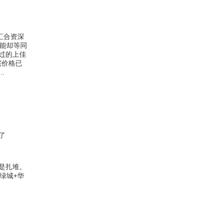
汇合资深
功能却等同
过的上佳
宅价格已
.
了
是扎堆。
绿城+华