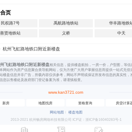
聚合页
民权路7号
禹航路地铁站
华丰路地铁
善贤地铁站
义桥
中天
杭州飞虹路地铁口附近新楼盘
州飞虹路地铁口附近新楼盘
相关信息，提供楼盘航拍，一房一价，户型图，等信
本网站作为房产信息聚合类导航网站，仅为方便广大用户掌握信息而提供一站式无偿
站楼盘信息并非广告，所载内容仅供参考，网站不声明或保证所发布信息的真实性，
信息以售楼处及政府部门登记备案为准，请谨慎核查。
www.kan3721.com
新房
地图找房
资格查询
房贷计算
网站地图
楼盘地图
2013-2021 杭州畅房网络科技有限公司 ICP证：浙ICP备16040283号-1