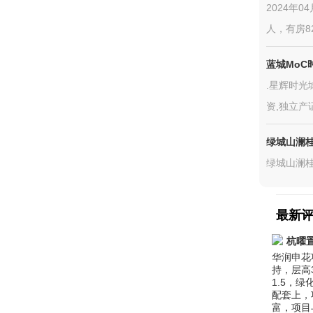
2024年
人，有房8
蓝城MoC
.星辉时光
资,独立产
绿城山澜
绿城山澜桂
最新
杭曜
华润申花
持，层高
1.5，
配套上，
富，项目