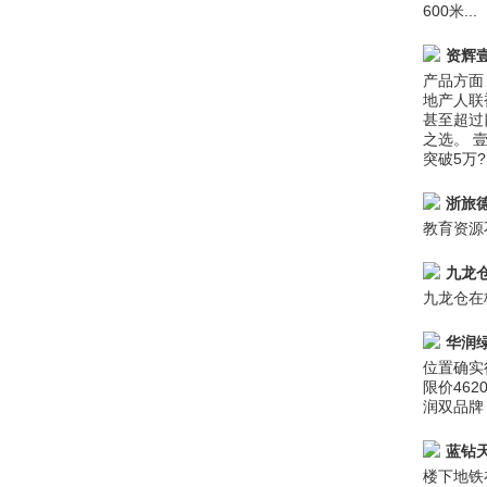
600米...
资辉
产品方面
地产人联
甚至超过
之选。 
突破5万
浙旅
教育资源
九龙
九龙仓在
华润
位置确实
限价46
润双品牌
蓝钻
楼下地铁