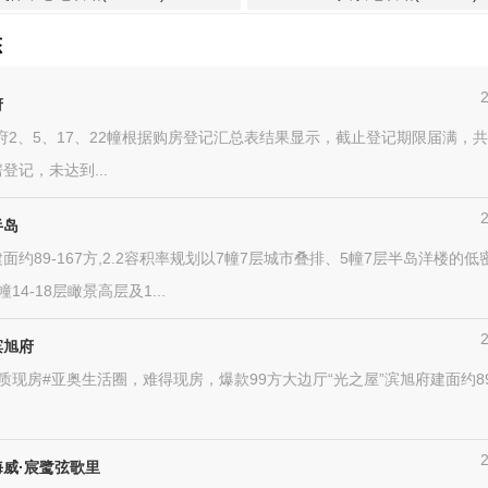
态
府
府2、5、17、22幢根据购房登记汇总表结果显示，截止登记期限届满，共
登记，未达到...
半岛
面约89-167方,2.2容积率规划以7幢7层城市叠排、5幢7层半岛洋楼的
14-18层瞰景高层及1...
滨旭府
质现房#亚奥生活圈，难得现房，爆款99方大边厅“光之屋”滨旭府建面约89
。
威·宸鹭弦歌里