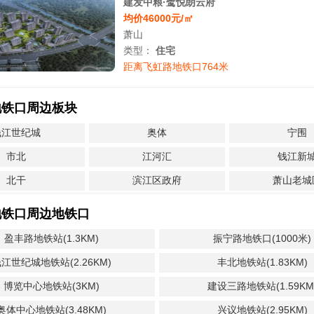
建发中粮·鹭悦朗云府
均价46000元/㎡
萧山
类型：
住宅
距离飞虹路地铁口764米
地铁口周边板块
钱江世纪城
奥体
宁围
市北
江河汇
钱江新
北干
滨江区政府
萧山老城
地铁口周边地铁口
盈丰路地铁站(1.3KM)
振宁路地铁口(1000米)
江世纪城地铁站(2.26KM)
丰北地铁站(1.83KM)
博览中心地铁站(3KM)
建设三路地铁站(1.59KM
奥体中心地铁站(3.48KM)
兴议地铁站(2.95KM)