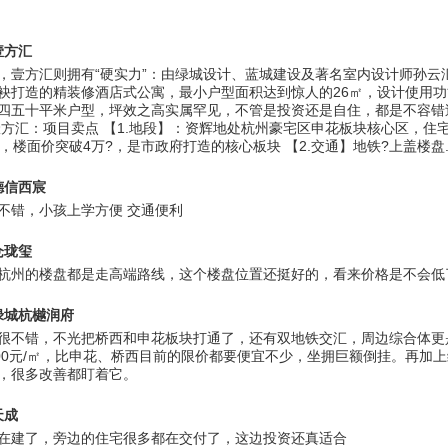
壹方汇
，壹方汇则拥有“硬实力”：由绿城设计、蓝城建设及著名室内设计师孙云
袂打造的精装修酒店式公寓，最小户型面积达到惊人的26㎡，设计使用
四五十平米户型，坪效之高实属罕见，不管是投资还是自住，都是不容错
壹方汇：项目卖点 【1.地段】：资辉地处杭州豪宅区申花板块核心区，住
?，楼面价突破4万?，是市政府打造的核心板块 【2.交通】地铁?上盖楼盘..
德信西宸
不错，小孩上学方便 交通便利
仓珑玺
杭州的楼盘都是走高端路线，这个楼盘位置还挺好的，看来价格是不会低
绿城杭樾润府
很不错，不光把桥西和申花板块打通了，还有双地铁交汇，周边综合体更
200元/㎡，比申花、桥西目前的限价都要便宜不少，坐拥巨额倒挂。再加上
，很多改善都盯着它。
天成
在建了，旁边的住宅很多都在交付了，这边投资还真适合