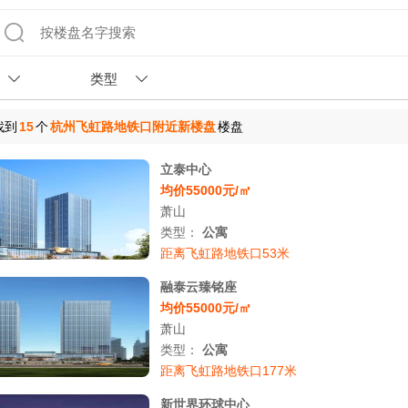
类型
找到
15
个
杭州飞虹路地铁口附近新楼盘
楼盘
立泰中心
均价55000元/㎡
萧山
类型：
公寓
距离飞虹路地铁口53米
融泰云臻铭座
均价55000元/㎡
萧山
类型：
公寓
距离飞虹路地铁口177米
新世界环球中心