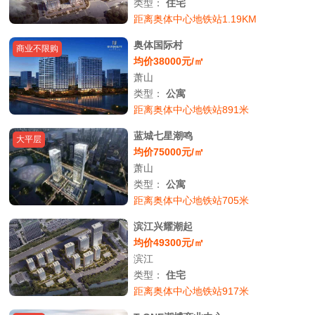
类型：
住宅
距离奥体中心地铁站1.19KM
奥体国际村
商业不限购
均价38000元/㎡
萧山
类型：
公寓
距离奥体中心地铁站891米
蓝城七星潮鸣
大平层
均价75000元/㎡
萧山
类型：
公寓
距离奥体中心地铁站705米
滨江兴耀潮起
均价49300元/㎡
滨江
类型：
住宅
距离奥体中心地铁站917米