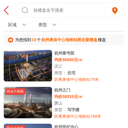
区域
类型
为您找到
15
个
杭州奥体中心地铁站附近新楼盘
楼盘
杭州壹号院
均价36500元/㎡
滨江
类型：
住宅
距离奥体中心地铁站79米
杭州之门
商业不限购
均价38333元/㎡
萧山
类型：
写字楼
距离奥体中心地铁站768米
杭州世纪中心