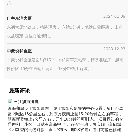
起。
2024-01-06
广宇东润大厦
东润大厦地铁口，精装现房， 东站5分钟，地铁口零距离， 出租
收益稳定 自住交通便利。
2023-12-23
中豪悦和金座
中豪悦和金座建面约315平，纯5房车东站旁，精装准现房，超高
性价比 10分钟直达江河汇，15分钟钱江新城。
最新评论
三江澳海澜庭
澳海澜庭位于富阳昌东，属于富阳和新登的中心位置，项目距离
富阳城区13公里左右，到东方茂商业圈15-20分钟左右的车程，
距离新登镇上7公里左右，开车10分钟即可到达。 项目周边的交
通便利，小区门口就有富新中巴，5分钟一班，可实现与富阳城
区和新登的无缝对接，而且S305（即23省道）道目前也已修建