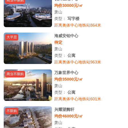
商业不限购
均价30000元/㎡
萧山
类型：
写字楼
距离奥体中心地铁站864米
海威安铂中心
大平层
待定
萧山
类型：
公寓
距离奥体中心地铁站963米
万象世界中心
商业不限购
均价35000元/㎡
萧山
类型：
公寓
距离奥体中心地铁站601米
兴耀望阙轩
不限购
均价46000元/㎡
萧山