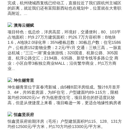
完成，杭州绕城西复线已经动工，直接拉近了我们跟杭州主城区
的距离，就近我们还有富阳新西站也在规划中，位置就在大青职
高附近。...
澳海云樾赋
项目特色：低总价，洋房高层，环境好，交通便利，80、103平
占地面积：约9.27万方建筑面积：约26.7万方容积率：B地块
1.6，A地块2.0绿化率：35%楼栋总数：30栋总户数：住宅1586
户，公租房152套物业费：2.2元/平/月 交通：三铁三高，一脉直
达杭城；“三江一湖”黄金旅游线；320国道、杭新公路、305国
道、杭淳公路交汇；2194路、635路、新登专线等多路公交 商
业：小区自带3栋独立商业MALL；沿街繁华商业，约1万方商
业...
坤生樾青里
坤生樾青里位于富春湾新城，由5幢8层洋房组成。预计8月首开
3、4#，共95套房源，为8F住宅，户型建面约89-115方，限精
装均价20820元/㎡ 作为低密度住宅，项目居住的舒适度比较
高，但是从便捷度上来看，项目略逊一筹，更适合地缘性购房者
恒鑫贤辰府
恒鑫贤辰府前期洋房（毛坯）户型建筑面积约115、128、131方
均价12500元/平方米，约170方均价13300元/平方米。