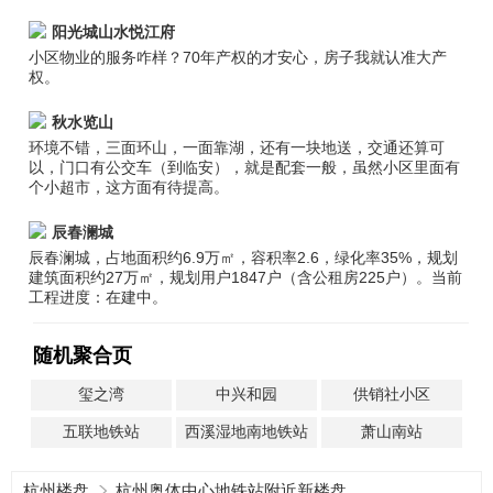
阳光城山水悦江府
小区物业的服务咋样？70年产权的才安心，房子我就认准大产
权。
秋水览山
环境不错，三面环山，一面靠湖，还有一块地送，交通还算可
以，门口有公交车（到临安），就是配套一般，虽然小区里面有
个小超市，这方面有待提高。
辰春澜城
辰春澜城，占地面积约6.9万㎡，容积率2.6，绿化率35%，规划
建筑面积约27万㎡，规划用户1847户（含公租房225户）。当前
工程进度：在建中。
随机聚合页
玺之湾
中兴和园
供销社小区
五联地铁站
西溪湿地南地铁站
萧山南站
杭州楼盘
杭州奥体中心地铁站附近新楼盘