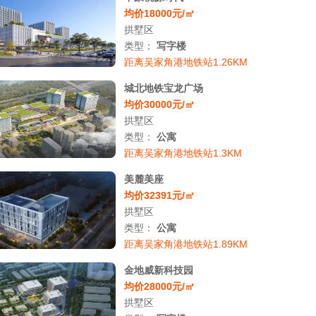
均价18000元/㎡
拱墅区
类型：
写字楼
距离吴家角港地铁站1.26KM
城北地铁宝龙广场
均价30000元/㎡
拱墅区
类型：
公寓
距离吴家角港地铁站1.3KM
美麓美座
均价32391元/㎡
拱墅区
类型：
公寓
距离吴家角港地铁站1.89KM
金地威新科技园
均价28000元/㎡
拱墅区