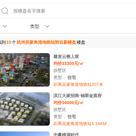
类型
找到
15
个
杭州吴家角港地铁站附近新楼盘
楼盘
建发云栖上宸
均价33300元/㎡
拱墅区
类型：
住宅
距离吴家角港地铁站207米
滨江大家招商·锦翠金宸府
均价34000元/㎡
拱墅区
类型：
住宅
距离吴家角港地铁站1.16KM
中豪桃源时代