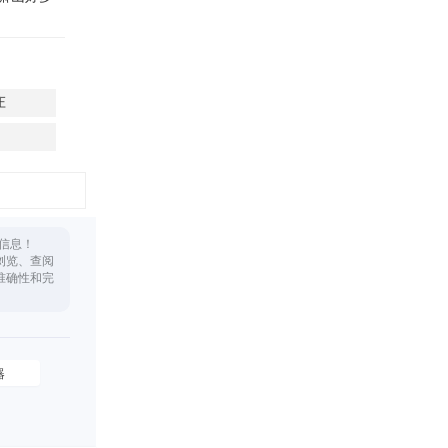
庄
信息！
浏览、查阅
准确性和完
器