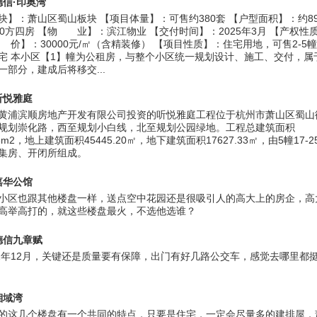
德信·印奥湾
块】：萧山区蜀山板块 【项目体量】：可售约380套 【户型面积】：约8
10方四房 【物 业】：滨江物业 【交付时间】：2025年3月 【产权性质
 价】：30000元/㎡（含精装修） 【项目性质】：住宅用地，可售2-5
宅 本小区【1】幢为公租房，与整个小区统一规划设计、施工、交付，属
一部分，建成后将移交...
听悦雅庭
黄浦滨顺房地产开发有限公司投资的听悦雅庭工程位于杭州市萧山区蜀山
规划崇化路，西至规划小白线，北至规划公园绿地。工程总建筑面积
.53m2，地上建筑面积45445.20㎡，地下建筑面积17627.33㎡，由5幢17-
集房、开闭所组成。
嘉华公馆
小区也跟其他楼盘一样，送点空中花园还是很吸引人的高大上的房企，高
高举高打的，就这些楼盘最火，不选他选谁？
德信九章赋
21年12月，关键还是质量要有保障，出门有好几路公交车，感觉去哪里都
湘域湾
的这几个楼盘有一个共同的特点，只要是住宅，一定会尽量多的建排屋，