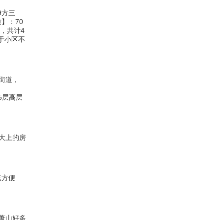
9方三
】：70
幢，共计4
于小区不
街道，
25层高层
大上的房
挺方便
萧山好多