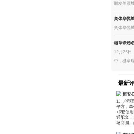
顺发美颂城
奥体华悦
奥体华悦
樾章璟琇
12月26
中，樾章璟
最新
恒安
1、户型
平方，单价
+6套使用
通配套：
场商圈、