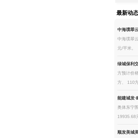
最新动
中海璞翠
中海璞翠云
元/平米。
绿城保利交
方预计价格:
方、 110方
能建城发·
奥体东宁围
19935.
顺发美城