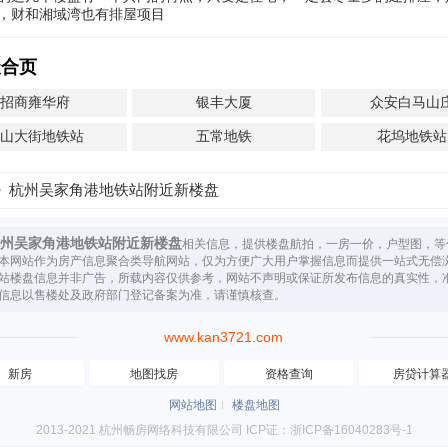
，财和湘域湾也有排屋项目
聚合页
招商雍华府
银丰大厦
众安白马山
邱山大街地铁站
五常地铁
花坞地铁站
杭州吴家角港地铁站附近新楼盘
州吴家角港地铁站附近新楼盘
相关信息，提供楼盘航拍，一房一价，户型图，等
本网站作为房产信息聚合类导航网站，仅为方便广大用户掌握信息而提供一站式无偿
站楼盘信息并非广告，所载内容仅供参考，网站不声明或保证所发布信息的真实性，
信息以售楼处及政府部门登记备案为准，请谨慎核查。
www.kan3721.com
新房
地图找房
资格查询
房贷计算
网站地图
楼盘地图
2013-2021 杭州畅房网络科技有限公司 ICP证：浙ICP备16040283号-1