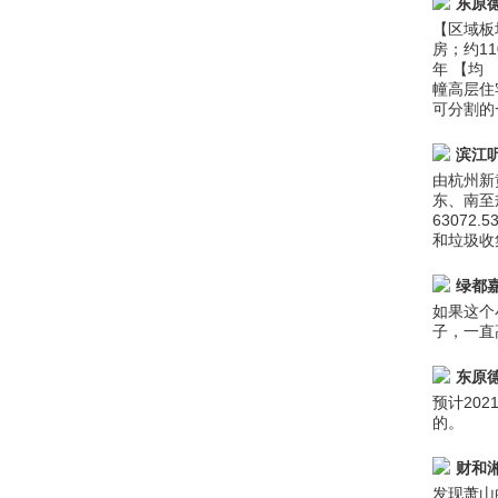
东原
【区域板
房；约1
年 【均
幢高层住
可分割的
滨江
由杭州新
东、南至
63072
和垃圾收
绿都
如果这个
子，一直
东原
预计20
的。
财和
发现萧山