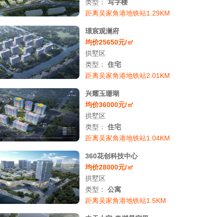
类型：
写字楼
距离吴家角港地铁站1.29KM
璟宸观澜府
均价25650元/㎡
拱墅区
类型：
住宅
距离吴家角港地铁站2.01KM
兴耀玉珊瑚
均价36000元/㎡
拱墅区
类型：
住宅
距离吴家角港地铁站1.04KM
360花创科技中心
均价28000元/㎡
拱墅区
类型：
公寓
距离吴家角港地铁站1.5KM