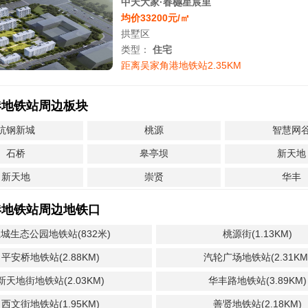
中天大家·春樾星宸里
均价33200元/㎡
拱墅区
类型：
住宅
距离吴家角港地铁站2.35KM
港地铁站周边板块
杭钢新城
桃源
智慧网
石桥
皋亭坝
新天地
新天地
崇贤
华丰
港地铁站周边地铁口
城生态公园地铁站(832米)
桃源街(1.13KM)
平安桥地铁站(2.88KM)
汽轮广场地铁站(2.31KM
新天地街地铁站(2.03KM)
华丰路地铁站(3.89KM)
西文街地铁站(1.95KM)
善贤地铁站(2.18KM)