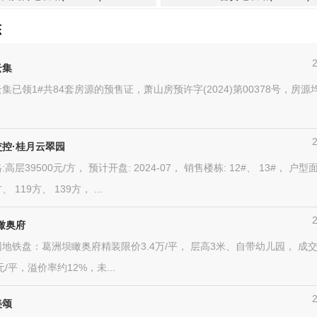
态
云集
集已领1#共84套房源的预售证，萧山房预许字(2024)第00378号，房源均
控·桂月云翠园
高层39500元/方， 预计开盘: 2024-07， 销售楼栋: 12#、 13#， 户型面
、 119方、 139方， ...
瞰奥府
地铁盘：葛洲坝瞰奥府精装限价3.4万/平， 层高3米、自带幼儿园， 成
68元/平，溢价率约12%，未...
美颂