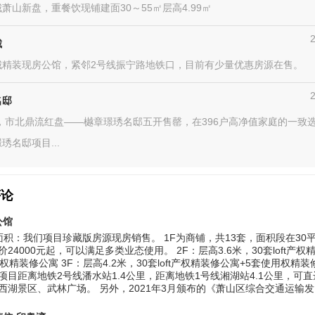
萧山新盘，重餐饮现铺建面30～55㎡层高4.99㎡
城
城精装现房公馆，紧邻2号线振宁路地铁口，目前有少量优惠房源在售。
名邸
日，市北鼎流红盘——樾章璟琇名邸五开售罄，在396户高净值家庭的一致
琇名邸项目...
评论
公馆
面积：我们项目珍藏版房源现房销售。 1F为商铺，共13套，面积段在30平方
24000元起，可以满足多类业态使用。 2F：层高3.6米，30套loft产权
权精装修公寓 3F：层高4.2米，30套loft产权精装修公寓+5套使用权精装
项目距离地铁2号线潘水站1.4公里，距离地铁1号线湘湖站4.1公里，可
西湖景区、武林广场。 另外，2021年3月颁布的《萧山区综合交通运输发..