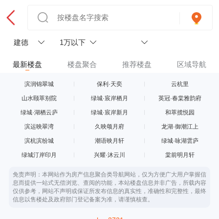
建德
1万以下
最新楼盘
楼盘聚合
推荐楼盘
区域导航
滨润锦翠城
保利·天奕
云杭里
山水颐萃别院
绿城·宸岸栖月
英冠·春棠雅韵府
绿城·湖栖云庐
绿城·宸岸新月
和萃揽悦园
滨运映翠湾
久映颂月府
龙湖·御潮江上
滨杭滨纷城
潮语映月轩
绿城·咏湖雲庐
绿城汀岸印月
兴耀·沐云川
棠前明月轩
免责声明：本网站作为房产信息聚合类导航网站，仅为方便广大用户掌握信
息而提供一站式无偿浏览、查阅的功能，本站楼盘信息并非广告，所载内容
仅供参考，网站不声明或保证所发布信息的真实性，准确性和完整性，最终
信息以售楼处及政府部门登记备案为准，请谨慎核查。