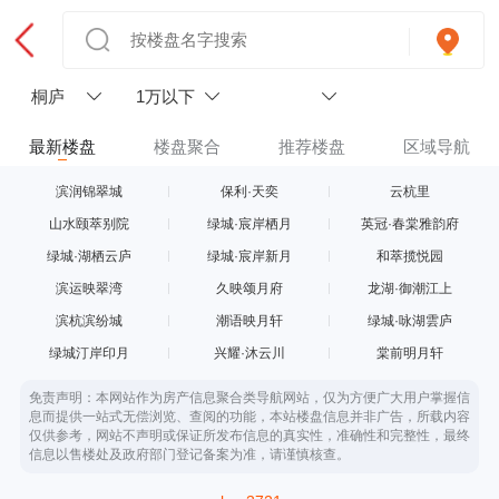
桐庐
1万以下
最新楼盘
楼盘聚合
推荐楼盘
区域导航
滨润锦翠城
保利·天奕
云杭里
山水颐萃别院
绿城·宸岸栖月
英冠·春棠雅韵府
绿城·湖栖云庐
绿城·宸岸新月
和萃揽悦园
滨运映翠湾
久映颂月府
龙湖·御潮江上
滨杭滨纷城
潮语映月轩
绿城·咏湖雲庐
绿城汀岸印月
兴耀·沐云川
棠前明月轩
免责声明：本网站作为房产信息聚合类导航网站，仅为方便广大用户掌握信
息而提供一站式无偿浏览、查阅的功能，本站楼盘信息并非广告，所载内容
仅供参考，网站不声明或保证所发布信息的真实性，准确性和完整性，最终
信息以售楼处及政府部门登记备案为准，请谨慎核查。