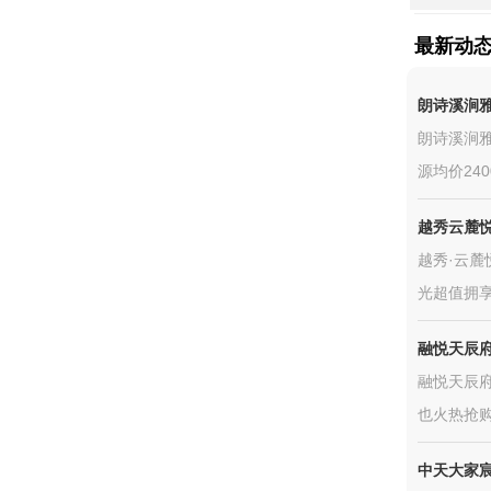
最新动
朗诗溪涧
朗诗溪涧雅
源均价240
越秀云麓
越秀·云
光超值拥享
融悦天辰
融悦天辰府
也火热抢
中天大家