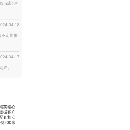
89m成长社
2024-04-18
盘不定期推
2024-04-17
梯两户。
精英精心
遵循客户
配套和安
800米