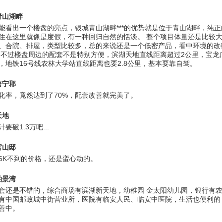
青山湖畔
能看出一个楼盘的亮点，银城青山湖畔***的优势就是位于青山湖畔，纯
住在这里就像是度假，有一种回归自然的恬淡。 整个项目体量还是比较
、合院、排屋，类型比较多，总的来说还是一个低密产品，看中环境的改
 不过楼盘周边的配套不是特别方便，滨湖天地直线距离超过2公里，宝龙
，地铁16号线农林大学站直线距离也要2.8公里，基本要靠自驾。
唐宁郡
化率，竟然达到了70%，配套改善就完美了。
天地
要破1.3万吧...
官山邸
6K不到的价格，还是蛮心动的。
柏景湾
套还是不错的，综合商场有滨湖新天地，幼稚园 金太阳幼儿园，银行有
有中国邮政城中街营业所，医院有临安人民、临安中医院，生活也便利的
善中。