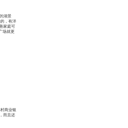
正的湖景
大的，有洋
善家庭可
广场就更
农村商业银
，而且还