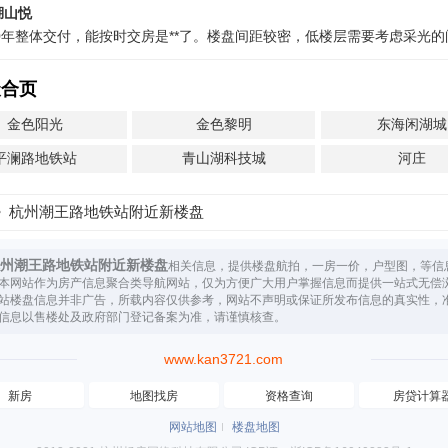
湖山悦
20年整体交付，能按时交房是**了。楼盘间距较密，低楼层需要考虑采光
聚合页
金色阳光
金色黎明
东海闲湖城
平澜路地铁站
青山湖科技城
河庄
杭州潮王路地铁站附近新楼盘
州潮王路地铁站附近新楼盘
相关信息，提供楼盘航拍，一房一价，户型图，等信
本网站作为房产信息聚合类导航网站，仅为方便广大用户掌握信息而提供一站式无偿
站楼盘信息并非广告，所载内容仅供参考，网站不声明或保证所发布信息的真实性，
信息以售楼处及政府部门登记备案为准，请谨慎核查。
www.kan3721.com
新房
地图找房
资格查询
房贷计算
网站地图
楼盘地图