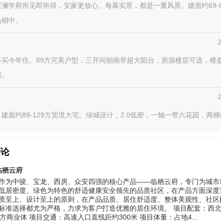
澜学府所见即所得，安家更放心。每幕实景，都是一重风景。建面约69-
热销中。
年买今年住。89方完美户型，三开间朝南带超大阳台，房源楼层可选，楼
源。
建面约89-129方宽境大宅。绿城设计，2.0低密，一轴一带六花园，两
评论
临栖云府
作为中骏、宝龙、西房、众安四强的核心产品——临栖云府，专门为城市
低居密度、绿色为特色的舒适健康安全领先的品质社区，在产品方面深度
质至上、设计至上的原则，在产品品质、居住舒适度、整体美观性、社区
标准选择都尤为严格，力求为客户打造优雅的居住环境。 项目配套：西北侧
万方商业体 项目交通：高速入口直线距约300米 项目体量：占地4...