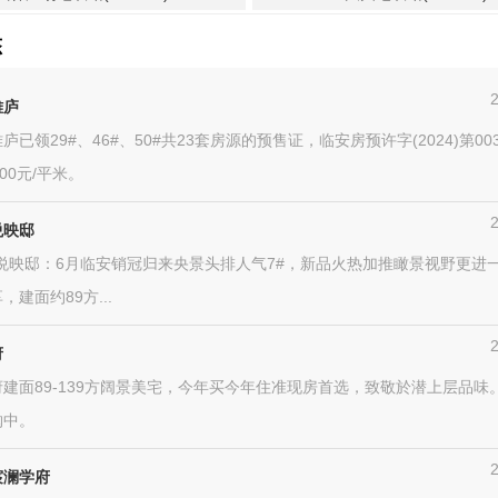
态
雅庐
庐已领29#、46#、50#共23套房源的预售证，临安房预许字(2024)第00
00元/平米。
悦映邸
麓悦映邸：6月临安销冠归来央景头排人气7#，新品火热加推瞰景视野更进
，建面约89方...
府
建面89-139方阔景美宅，今年买今年住准现房首选，致敬於潜上层品味
购中。
宸澜学府