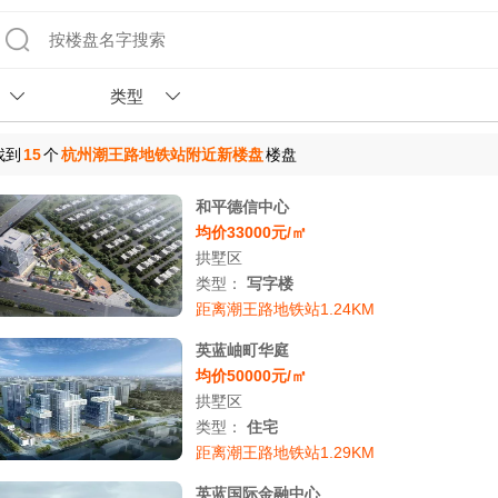
类型
找到
15
个
杭州潮王路地铁站附近新楼盘
楼盘
和平德信中心
均价33000元/㎡
拱墅区
类型：
写字楼
距离潮王路地铁站1.24KM
英蓝岫町华庭
均价50000元/㎡
拱墅区
类型：
住宅
距离潮王路地铁站1.29KM
英蓝国际金融中心