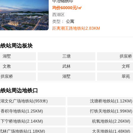
中冶锦绣印
均价60000元/㎡
西湖区
类型：
公寓
距离潮王路地铁站2.83KM
地铁站周边板块
湖墅
三塘
拱宸桥
文教
武林
文晖
拱宸桥
湖墅
翠苑
地铁站周边地铁口
湖文化广场地铁站(959米)
沈塘桥地铁站(1.12KM)
香积寺地铁站(1.25KM)
打铁关地铁站(1.99KM)
下宁桥地铁站(2.14KM)
杭氧地铁站(2.26KM)
武林广场地铁站(1.18KM)
大关地铁站(1.48KM)