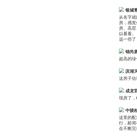
银城
从名字就
房，感觉
房、高层
以看看。
远一些了
锦尚
超高的绿
滨湖
这房子估计
成龙
现房了，
中骏
这里的配
行，邮局
在不断完