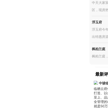
中天大家宸
区，现房
浮玉府
浮玉府今
出特惠房
枫柏兰庭
枫柏兰庭，
最新
中骏
临栖云府
打造、以
至上、品
全管理的
就是50