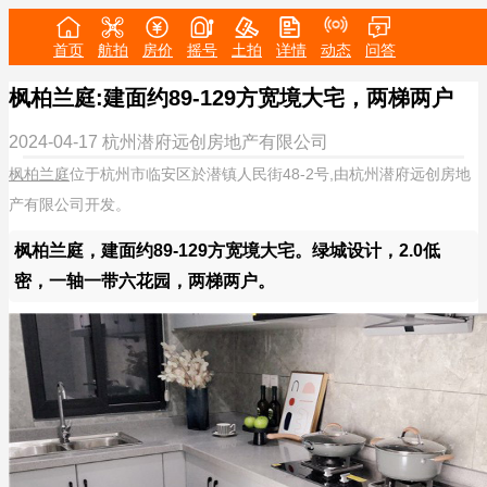
首页
航拍
房价
摇号
土拍
详情
动态
问答
枫柏兰庭:建面约89-129方宽境大宅，两梯两户
2024-04-17
杭州潜府远创房地产有限公司
枫柏兰庭
位于杭州市临安区於潜镇人民街48-2号,由杭州潜府远创房地
产有限公司开发。
枫柏兰庭，建面约89-129方宽境大宅。绿城设计，2.0低
密，一轴一带六花园，两梯两户。