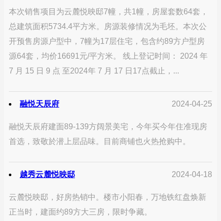
本次销售项目为云麓悦映邸7幢，共1幢，房屋套数64套，
总建筑面积5734.4平方米。房源装修情况为毛坯。本次公
开预售房源户型中，7幢为17层住宅，包含约89方户型房
源64套，均价16691元/平方米。 线上登记时间： 2024 年
7 月 15 日 9 点 至2024年 7 月 17 日17点截止，...
融悦天辰府
2024-04-25
融悦天辰府建面89-139方阔景美宅，今年买今年住准现房
首选，致敬於潜上层品味。目前商铺也火热抢购中。
越秀云麓悦映邸
2024-04-18
云麓悦映邸，好房热销中。楼市小阳春，万地铁红盘焕新
正当时，建面约89方大三房，限时争藏。