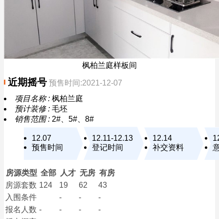
枫柏兰庭样板间
近期摇号
预售时间:2021-12-07
项目名称 :
枫柏兰庭
预计装修 :
毛坯
销售范围 :
2#、5#、8#
12.07
12.11-12.13
12.14
1
预售时间
登记时间
补交资料
房源类型
全部
人才
无房
有房
房源套数
124
19
62
43
入围条件
-
-
-
报名
人数
-
-
-
-