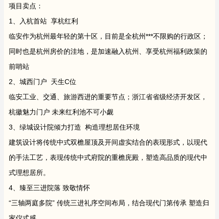
项目卖点：
1、入杭首站 享杭红利
临安作为杭州最年轻的第十区，目前是全杭州***不限购的行政区；
同时也是杭州房价的洼地，是加速融入杭州、享受杭州福利政策的
前哨站
2、城西门户 天生C位
临安工业、交通、旅游西进的重要节点；浙江省省级经济开发区，
杭徽魅力门户 未来红利池不可小觑
3、绿城设计院倾力打造 构造理想居住环境
建筑设计将传统中式双檐屋顶及开间虚实结合的表现形式，以现代
的手法工艺，表现传统中式府院的重檐庑殿，塑造高品质的现代中
式理想居所。
4、臻至三进院落 致敬情怀
“三轴两庭多院” 传统三进礼序空间布局，结合现代门第传承 塑造归
家仪式感