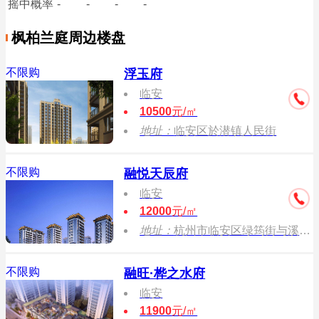
摇中概率
-
-
-
-
枫柏兰庭周边楼盘
不限购
浮玉府
临安
10500
元/㎡
地址：
临安区於潜镇人民街
不限购
融悦天辰府
临安
12000
元/㎡
地址：
杭州市临安区绿筠街与溪东路交叉口
不限购
融旺·桦之水府
临安
11900
元/㎡