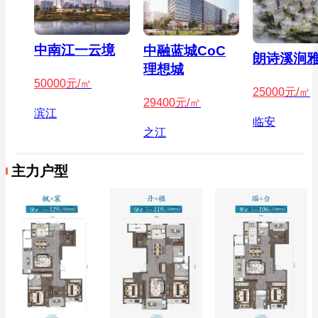
中南江一云境
中融蓝城CoC
朗诗溪涧
理想城
50000
元/㎡
25000
元/㎡
29400
元/㎡
滨江
临安
之江
主力户型