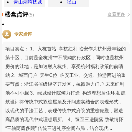
青山湖科技城
径山
楼盘点评
查看更多
(5)
专家点评
项目卖点： 1、入杭首站 享杭红利 临安作为杭州最年轻的
第十区，目前是全杭州***不限购的行政区；同时也是杭州
房价的洼地，是加速融入杭州、享受杭州福利政策的前哨
站 2、城西门户 天生C位 临安工业、交通、旅游西进的重
要节点；浙江省省级经济开发区，杭徽魅力门户 未来红利
池不可小觑 3、绿城设计院倾力打造 构造理想居住环境 建
筑设计将传统中式双檐屋顶及开间虚实结合的表现形式，
以现代的手法工艺，表现传统中式府院的重檐庑殿，塑造
高品质的现代中式理想居所。 4、臻至三进院落 致敬情怀
“三轴两庭多院” 传统三进礼序空间布局，结合现代...