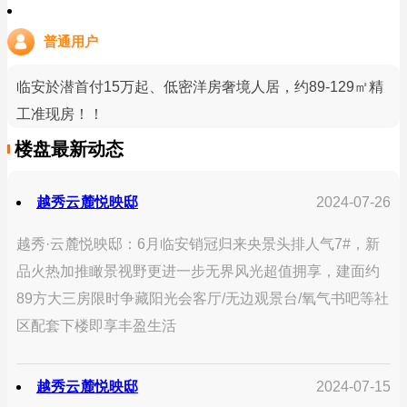
普通用户
临安於潜首付15万起、低密洋房奢境人居，约89-129㎡精
工准现房！！
楼盘最新动态
越秀云麓悦映邸
2024-07-26
越秀·云麓悦映邸：6月临安销冠归来央景头排人气7#，新
品火热加推瞰景视野更进一步无界风光超值拥享，建面约
89方大三房限时争藏阳光会客厅/无边观景台/氧气书吧等社
区配套下楼即享丰盈生活
越秀云麓悦映邸
2024-07-15