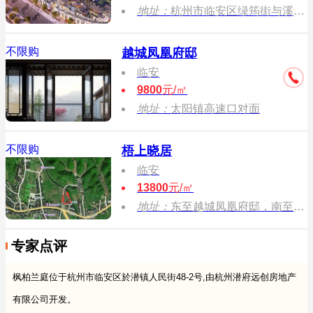
地址：
杭州市临安区绿筠街与溪东路交叉口
不限购
越城凤凰府邸
临安
9800
元/㎡
地址：
太阳镇高速口对面
不限购
梧上晓居
临安
13800
元/㎡
地址：
东至越城凤凰府邸，南至太阳镇凤凰广场，西至现状农田，北至富源溪。
专家点评
枫柏兰庭位于杭州市临安区於潜镇人民街48-2号,由杭州潜府远创房地产
有限公司开发。