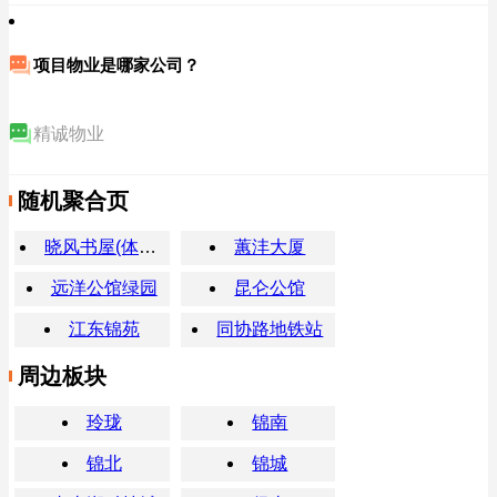
项目物业是哪家公司？
精诚物业
随机聚合页
晓风书屋(体育场店)
蕙沣大厦
远洋公馆绿园
昆仑公馆
江东锦苑
同协路地铁站
周边板块
玲珑
锦南
锦北
锦城