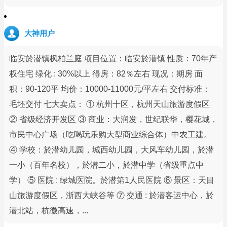
大神用户
临安於潜镇枫柏兰庭 项目位置：临安於潜镇 性质：70年产
权住宅 绿化 : 30%以上 得房：82％左右 现况：期房 面
积：90-120平 均价：10000-11000元/平左右 交付标准：
毛坯交付 七大卖点： ① 杭州十区，杭州天山旅游度假区
② 省级经济开发区 ③ 商业：大润发，世纪联华，樱花城，
市民中心广场（吃喝玩乐购大型商业综合体）中农工建。
④ 学校：於潜幼儿园，城西幼儿园，大风车幼儿园，於潜
一小（百年名校），於潜二小，於潜中学（省级重点中
学） ⑤ 医院 : 绿城医院。於潜第1人民医院 ⑥ 景区：天目
山旅游度假区，浙西大峡谷等 ⑦ 交通 : 於潜客运中心，於
潜北站，杭徽高速，...