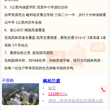
5、1公里内涵盖学区 优质中小学虚位以待
自带资源亮点 毗邻临安重点学校 三幼二小一中，步行十分钟省级重
点中学 1公里内百年名校
6、放心出行 赋能高速覆盖
实现高铁高速全覆盖 悦享交通便捷，聚焦交通“2+1+1” 2条高速 1条
高铁 1个车站点
7、重塑自然之美 新筑国宅府院
先构园再作府，35%绿化率，对称景观中轴，续写当代园林风骨，
给每一位住户带来切实的生态体验与场所共鸣。
不限购
枫柏兰庭
临安
11100
元/㎡
地址：
杭州市临安区於潜镇人民街48-2号